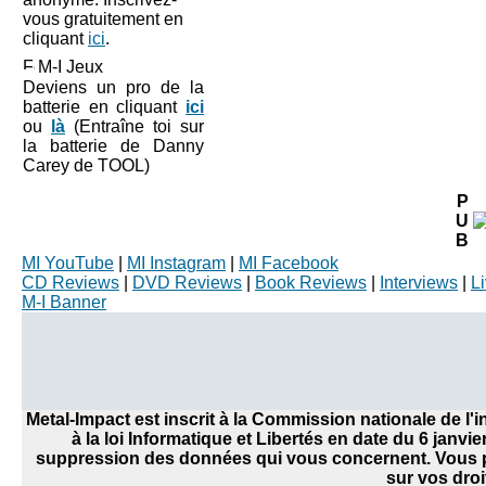
vous gratuitement en
cliquant
ici
.
M-I Jeux
Deviens un pro de la
batterie en cliquant
ici
ou
là
(Entraîne toi sur
la batterie de Danny
Carey de TOOL)
P
U
B
MI YouTube
|
MI Instagram
|
MI Facebook
CD Reviews
|
DVD Reviews
|
Book Reviews
|
Interviews
|
L
M-I Banner
Metal-Impact est inscrit à la Commission nationale de l
à la loi Informatique et Libertés en date du 6 janvi
suppression des données qui vous concernent. Vous po
sur vos droi