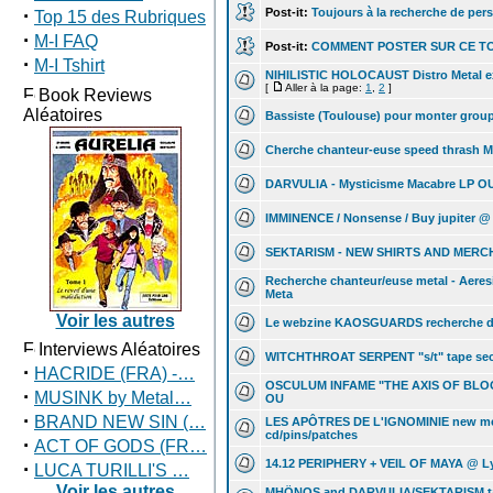
·
Post-it:
Toujours à la recherche de pers
Top 15 des Rubriques
·
M-I FAQ
Post-it:
COMMENT POSTER SUR CE T
·
M-I Tshirt
NIHILISTIC HOLOCAUST Distro Metal ex
[
Aller à la page:
1
,
2
]
Book Reviews
Aléatoires
Bassiste (Toulouse) pour monter grou
Cherche chanteur-euse speed thrash M
DARVULIA - Mysticisme Macabre LP O
IMMINENCE / Nonsense / Buy jupiter 
SEKTARISM - NEW SHIRTS AND MERCH
Recherche chanteur/euse metal - Aeres
Meta
Voir les autres
Le webzine KAOSGUARDS recherche d
Interviews Aléatoires
WITCHTHROAT SERPENT "s/t" tape seco
·
HACRIDE (FRA) -…
OSCULUM INFAME "THE AXIS OF BLO
·
MUSINK by Metal…
OU
·
BRAND NEW SIN (…
LES APÔTRES DE L'IGNOMINIE new me
cd/pins/patches
·
ACT OF GODS (FR…
14.12 PERIPHERY + VEIL OF MAYA @ L
·
LUCA TURILLI'S …
Voir les autres
MHÖNOS and DARVULIA/SEKTARISM ta