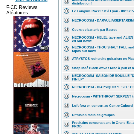
distribution!
CD Reviews
Le Longlive RockFest à Lyon - 08/05/15
Aléatoires
NECROCOSM - DARVULIA/SEKTARISM sp
Cours de batterie par Bastos
NECROCOSM - HELEL tape and ALIEN
cd out now!!
NECROCOSM - THOU SHALT FALL an
tapes out now!
ATRYSTOS recherche guitariste en Pica
Shop Indé Black Wave : Mise à jour et 
NECROCOSM -SAISON DE ROUILLE "
FIN LP"
NECROCOSM - DIAPSIQUIR "L.S.D." C
Necrocosm - WITHTHROAT SERPENT tap
Lofofora en concert au Centre Culturel 
Diffusion radio de groupes
Prochains concerts dans le Grand Es
PROD