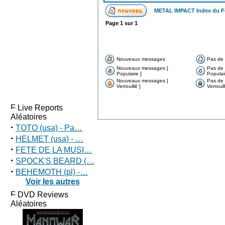
METAL IMPACT Index du 
Page
1
sur
1
Nouveaux messages
Pas de
Nouveaux messages [
Pas de
Populaire ]
Populai
Nouveaux messages [
Pas de
Verrouillé ]
Verrouill
Live Reports
Aléatoires
·
TOTO (usa) - Pa…
·
HELMET (usa) - …
·
FETE DE LA MUSI…
·
SPOCK'S BEARD (…
·
BEHEMOTH (pl) -…
Voir les autres
DVD Reviews
Aléatoires