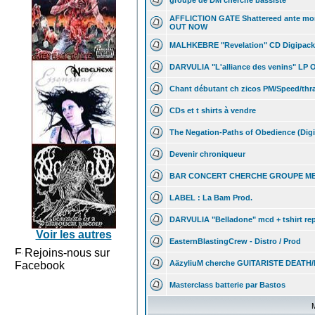
groupe de DM cherche bassiste
AFFLICTION GATE Shattereed ante mor
OUT NOW
MALHKEBRE "Revelation" CD Digipack 
DARVULIA "L'alliance des venins" LP
Chant débutant ch zicos PM/Speed/thr
CDs et t shirts à vendre
The Negation-Paths of Obedience (Digi
Devenir chroniqueur
BAR CONCERT CHERCHE GROUPE M
LABEL : La Bam Prod.
DARVULIA "Belladone" mcd + tshirt r
Voir les autres
EasternBlastingCrew - Distro / Prod
Rejoins-nous sur
AäzyliuM cherche GUITARISTE DEAT
Facebook
Masterclass batterie par Bastos
M