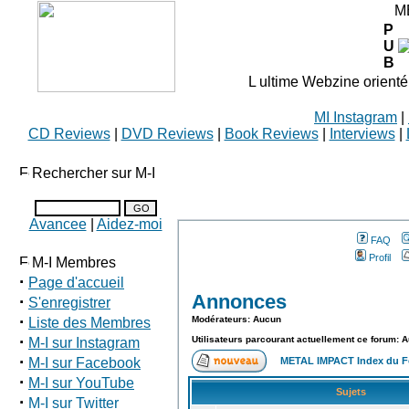
M
P
U
B
L ultime Webzine orienté
MI Instagram
|
CD Reviews
|
DVD Reviews
|
Book Reviews
|
Interviews
|
Rechercher sur M-I
Avancee
|
Aidez-moi
FAQ
Profil
M-I Membres
·
Page d'accueil
Annonces
·
S'enregistrer
·
Modérateurs: Aucun
Liste des Membres
·
Utilisateurs parcourant actuellement ce forum: 
M-I sur Instagram
·
M-I sur Facebook
METAL IMPACT Index du 
·
M-I sur YouTube
Sujets
·
M-I sur Twitter