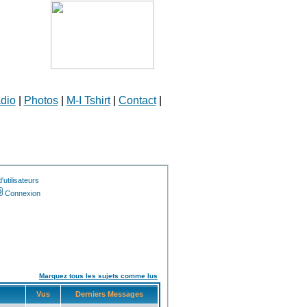
dio
|
Photos
|
M-I Tshirt
|
Contact
|
utilisateurs
Connexion
Marquez tous les sujets comme lus
Vus
Derniers Messages