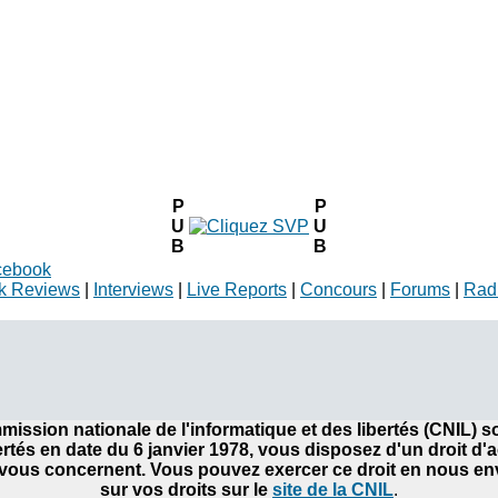
P
P
U
U
B
B
cebook
k Reviews
|
Interviews
|
Live Reports
|
Concours
|
Forums
|
Rad
ommission nationale de l'informatique et des libertés (CNIL)
bertés en date du 6 janvier 1978, vous disposez d'un droit d'
ous concernent. Vous pouvez exercer ce droit en nous envo
sur vos droits sur le
site de la CNIL
.