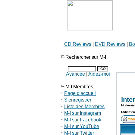
CD Reviews
|
DVD Reviews
|
Bo
Rechercher sur M-I
Avancee
|
Aidez-moi
M-I Membres
·
Page d'accueil
Inte
·
S'enregistrer
·
Modérate
Liste des Membres
·
Utilisate
M-I sur Instagram
·
M-I sur Facebook
·
M-I sur YouTube
·
M-I sur Twitter