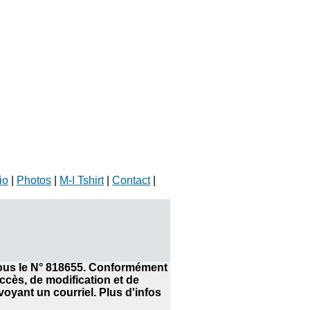
io
|
Photos
|
M-I Tshirt
|
Contact
|
 sous le N° 818655. Conformément
accès, de modification et de
yant un courriel. Plus d'infos