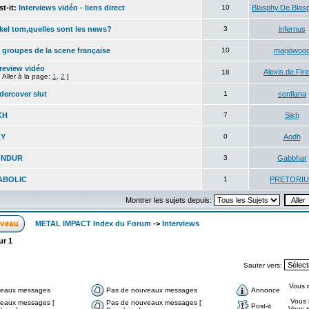
t-it:
Interviews vidéo - liens direct
10
Blasphy.De.Blas
kel tom,quelles sont les news?
3
infernus
s groupes de la scene française
10
marjowoo
treview vidéo
Alexis.de.Fire
18
Aller à la page:
1
,
2
]
dercover slut
1
senfiana
KH
7
Sikh
KY
0
Aodh
ONDUR
3
Gabbhar
ABOLIC
1
PRETORIU
Montrer les sujets depuis:
METAL IMPACT Index du Forum
->
Interviews
ur
1
Sauter vers:
Vous
eaux messages
Pas de nouveaux messages
Annonce
Vous
eaux messages [
Pas de nouveaux messages [
Post-it
Vous