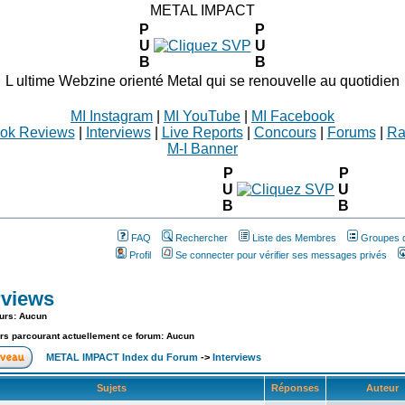
METAL IMPACT
P
P
U
U
B
B
L ultime Webzine orienté Metal qui se renouvelle au quotidien
MI Instagram
|
MI YouTube
|
MI Facebook
ok Reviews
|
Interviews
|
Live Reports
|
Concours
|
Forums
|
Ra
M-I Banner
P
P
U
U
B
B
FAQ
Rechercher
Liste des Membres
Groupes d'
Profil
Se connecter pour vérifier ses messages privés
rviews
urs: Aucun
urs parcourant actuellement ce forum: Aucun
METAL IMPACT Index du Forum
->
Interviews
Sujets
Réponses
Auteur