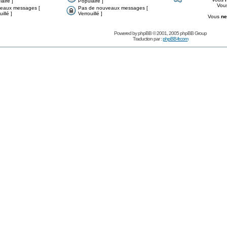
aire ]
Populaire ]
Vou
eaux messages [
Pas de nouveaux messages [
illé ]
Verrouillé ]
Vous
ne
Powered by
phpBB
© 2001, 2005 phpBB Group
Traduction par :
phpBB-fr.com