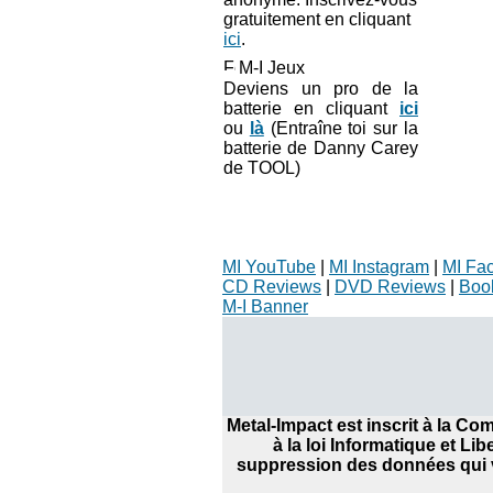
gratuitement en cliquant
ici
.
M-I Jeux
Deviens un pro de la
batterie en cliquant
ici
ou
là
(Entraîne toi sur la
batterie de Danny Carey
de TOOL)
MI YouTube
|
MI Instagram
|
MI Fa
CD Reviews
|
DVD Reviews
|
Boo
M-I Banner
Metal-Impact est inscrit à la C
à la loi Informatique et Li
suppression des données qui v