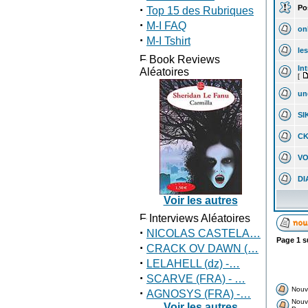
·
Pos
Top 15 des Rubriques
·
M-I FAQ
on
·
M-I Tshirt
le
Book Reviews
In
Aléatoires
[
un
SI
C
V
DI
Voir les autres
Interviews Aléatoires
·
NICOLAS CASTELA…
Page
1
s
·
CRACK OV DAWN (…
·
LELAHELL (dz) -…
·
SCARVE (FRA) - …
Nouv
·
AGNOSYS (FRA) -…
Nouv
Voir les autres