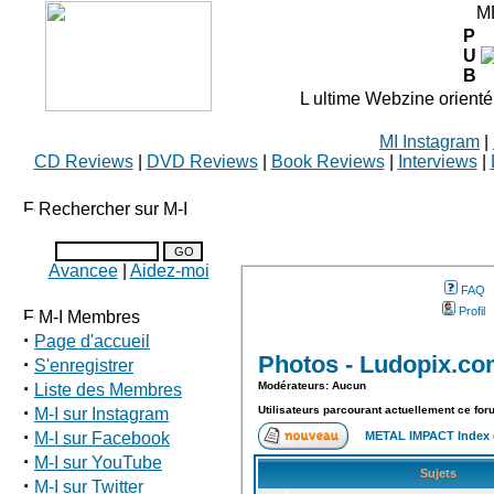
M
P
U
B
L ultime Webzine orienté
MI Instagram
|
CD Reviews
|
DVD Reviews
|
Book Reviews
|
Interviews
|
Rechercher sur M-I
Avancee
|
Aidez-moi
FAQ
Profil
M-I Membres
·
Page d'accueil
Photos - Ludopix.c
·
S'enregistrer
·
Modérateurs: Aucun
Liste des Membres
·
Utilisateurs parcourant actuellement ce fo
M-I sur Instagram
·
M-I sur Facebook
METAL IMPACT Index
·
M-I sur YouTube
Sujets
·
M-I sur Twitter