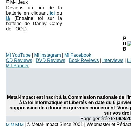
M-I Jeux
Deviens un pro de la
batterie en cliquant
ici
ou
là
(Entraîne toi sur la
batterie de Danny Carey
de TOOL)
P
U
B
MI YouTube
|
MI Instagram
|
MI Facebook
CD Reviews
|
DVD Reviews
|
Book Reviews
|
Interviews
|
L
M-I Banner
Metal-Impact est inscrit à la Commission nationale de l
à la loi Informatique et Libertés en date du 6 janvi
suppression des données qui vous concernent. Vous po
sur vos droi
Page générée le
09/8/2
| © Metal-Impact Since 2001 | Webmaster et Rédac