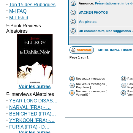
·
Annonce:
Présentations et infos d
Top 15 des Rubriques
·
M-I FAQ
WACKEN PHOTOS
·
M-I Tshirt
Vos photos
Book Reviews
Aléatoires
Un commentaire, une suggestion 
METAL IMPACT Index
Page
1
sur
1
Nouveaux messages
Pas
Nouveaux messages [
Pas
Voir les autres
Populaire ]
Popu
Nouveaux messages [
Pas
Interviews Aléatoires
Verrouillé ]
Verr
·
YEAR LONG DISAS…
·
NARVAL (FRA) - …
·
BENIGHTED (FRA)…
·
YYRKOON (FRA) -…
·
FURIA (FRA) - D…
Voir les autres