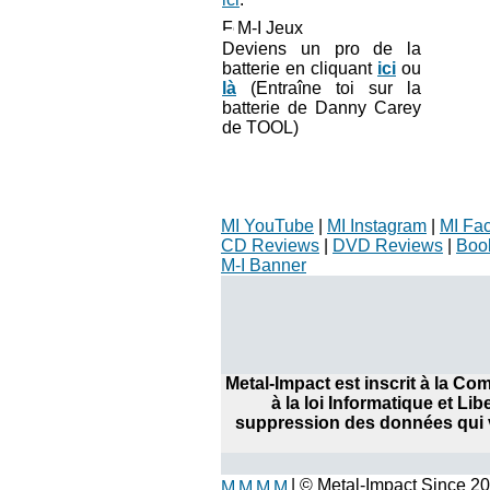
M-I Jeux
Deviens un pro de la
batterie en cliquant
ici
ou
là
(Entraîne toi sur la
batterie de Danny Carey
de TOOL)
MI YouTube
|
MI Instagram
|
MI Fa
CD Reviews
|
DVD Reviews
|
Boo
M-I Banner
Metal-Impact est inscrit à la C
à la loi Informatique et Li
suppression des données qui v
| © Metal-Impact Since 2