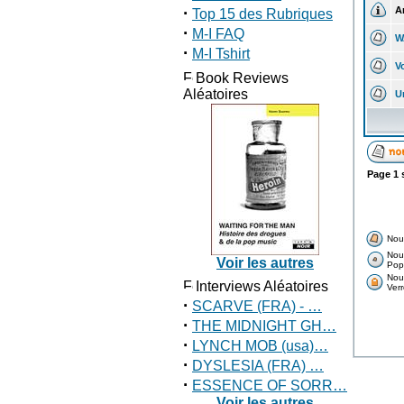
·
A
Top 15 des Rubriques
·
M-I FAQ
W
·
M-I Tshirt
V
Book Reviews
Aléatoires
U
Page
1
Nou
Nou
Voir les autres
Popu
Nou
Interviews Aléatoires
Verr
·
SCARVE (FRA) - …
·
THE MIDNIGHT GH…
·
LYNCH MOB (usa)…
·
DYSLESIA (FRA) …
·
ESSENCE OF SORR…
Voir les autres