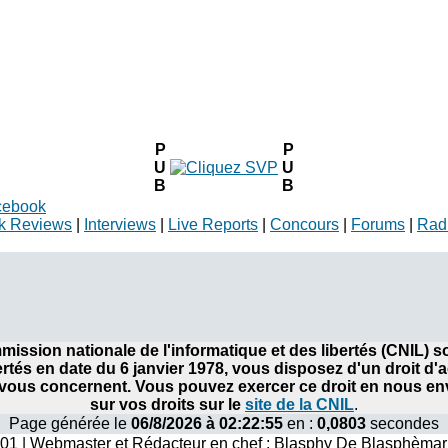
P
P
U
U
B
B
cebook
k Reviews
|
Interviews
|
Live Reports
|
Concours
|
Forums
|
Rad
ommission nationale de l'informatique et des libertés (CNIL)
bertés en date du 6 janvier 1978, vous disposez d'un droit d'
ous concernent. Vous pouvez exercer ce droit en nous envo
sur vos droits sur le
site de la CNIL
.
Page générée le
06/8/2026 à 02:22:55
en :
0,0803
secondes
001 | Webmaster et Rédacteur en chef : Blasphy De Blasphèmar