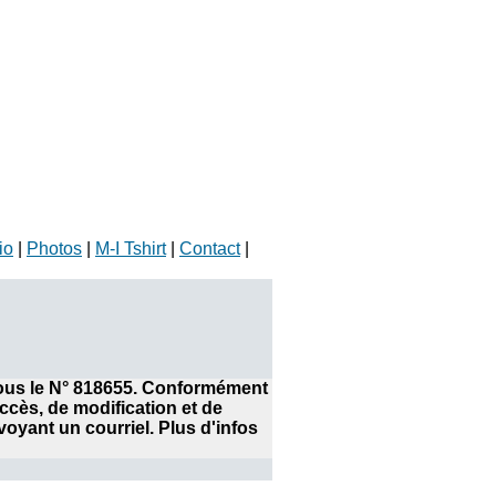
io
|
Photos
|
M-I Tshirt
|
Contact
|
 sous le N° 818655. Conformément
accès, de modification et de
yant un courriel. Plus d'infos