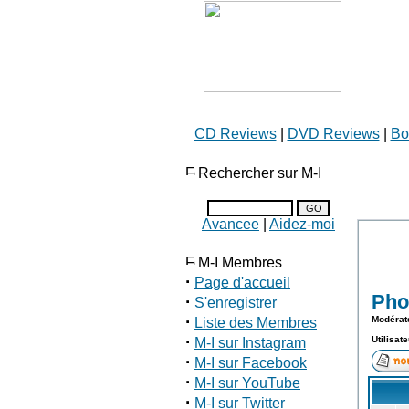
CD Reviews
|
DVD Reviews
|
Bo
Rechercher sur M-I
Avancee
|
Aidez-moi
M-I Membres
·
Page d'accueil
Pho
·
S'enregistrer
·
Modérat
Liste des Membres
·
Utilisat
M-I sur Instagram
·
M-I sur Facebook
·
M-I sur YouTube
·
M-I sur Twitter