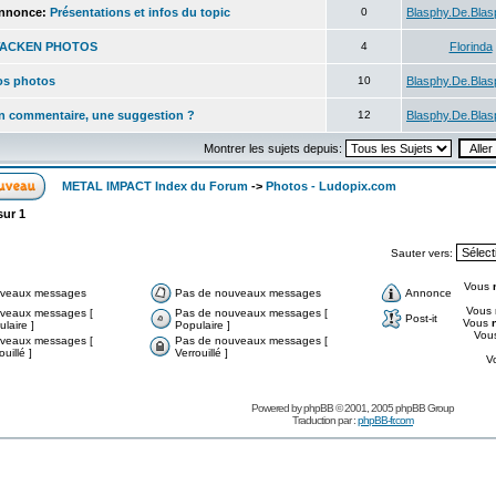
nnonce:
Présentations et infos du topic
0
Blasphy.De.Bla
ACKEN PHOTOS
4
Florinda
os photos
10
Blasphy.De.Bla
n commentaire, une suggestion ?
12
Blasphy.De.Bla
Montrer les sujets depuis:
METAL IMPACT Index du Forum
->
Photos - Ludopix.com
sur
1
Sauter vers:
Vous
veaux messages
Pas de nouveaux messages
Annonce
Vous
veaux messages [
Pas de nouveaux messages [
Post-it
Vous
laire ]
Populaire ]
Vou
veaux messages [
Pas de nouveaux messages [
ouillé ]
Verrouillé ]
V
Powered by
phpBB
© 2001, 2005 phpBB Group
Traduction par :
phpBB-fr.com