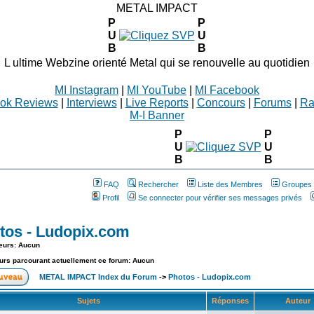
METAL IMPACT
P
P
U
U
B
B
L ultime Webzine orienté Metal qui se renouvelle au quotidien
MI Instagram
|
MI YouTube
|
MI Facebook
ok Reviews
|
Interviews
|
Live Reports
|
Concours
|
Forums
|
Ra
M-I Banner
P
P
U
U
B
B
FAQ
Rechercher
Liste des Membres
Groupes d
Profil
Se connecter pour vérifier ses messages privés
tos - Ludopix.com
eurs: Aucun
eurs parcourant actuellement ce forum: Aucun
METAL IMPACT Index du Forum
->
Photos - Ludopix.com
Sujets
Réponses
Auteur