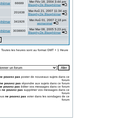
Mer Fév 18, 2004 3:44 pm
sphèmar
66689
Blasphy.De.Blasphèmar
Mar Aoû 21, 2007 11:34 am
201638
Blasphy.De.Blasphèmar
Mer Aoû 01, 2007 2:18 pm
sphèmar
341926
womanimal
Mar Mar 08, 2005 5:23 pm
sphèmar
3038800
Blasphy.De.Blasphèmar
Toutes les heures sont au format GMT + 1 Heure
ne pouvez pas
poster de nouveaux sujets dans ce
forum
ne pouvez pas
répondre aux sujets dans ce forum
ne pouvez pas
éditer vos messages dans ce forum
s
ne pouvez pas
supprimer vos messages dans ce
forum
ous
ne pouvez pas
voter dans les sondages de ce
forum