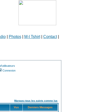
dio
|
Photos
|
M-I Tshirt
|
Contact
|
'utilisateurs
Connexion
Marquez tous les sujets comme lus
Vus
Derniers Messages