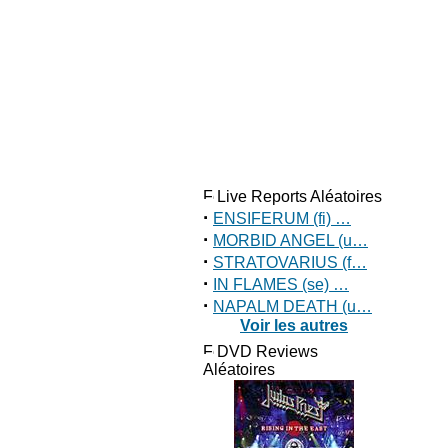
Live Reports Aléatoires
·
ENSIFERUM (fi) …
·
MORBID ANGEL (u…
·
STRATOVARIUS (f…
·
IN FLAMES (se) …
·
NAPALM DEATH (u…
Voir les autres
DVD Reviews
Aléatoires