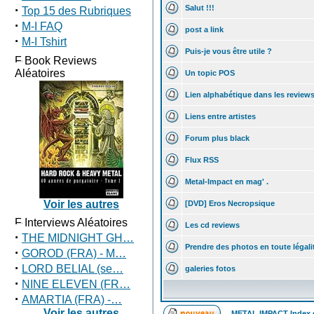
·
Salut !!!
Top 15 des Rubriques
·
M-I FAQ
post a link
·
M-I Tshirt
Puis-je vous être utile ?
Book Reviews
Aléatoires
Un topic POS
Lien alphabétique dans les review
Liens entre artistes
Forum plus black
Flux RSS
Metal-Impact en mag' .
Voir les autres
[DVD] Eros Necropsique
Interviews Aléatoires
Les cd reviews
·
THE MIDNIGHT GH…
Prendre des photos en toute légali
·
GOROD (FRA) - M…
·
LORD BELIAL (se…
galeries fotos
·
NINE ELEVEN (FR…
·
AMARTIA (FRA) -…
Voir les autres
METAL IMPACT Index