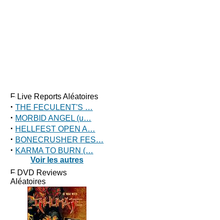
Live Reports Aléatoires
·
THE FECULENT'S …
·
MORBID ANGEL (u…
·
HELLFEST OPEN A…
·
BONECRUSHER FES…
·
KARMA TO BURN (…
Voir les autres
DVD Reviews
Aléatoires