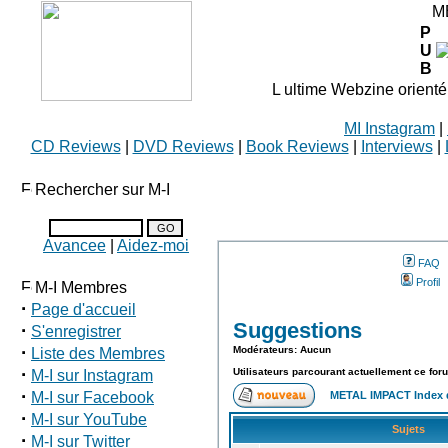
M
P
U
B
L ultime Webzine orienté
MI Instagram
|
CD Reviews
|
DVD Reviews
|
Book Reviews
|
Interviews
|
Rechercher sur M-I
Avancee
|
Aidez-moi
FAQ
Profil
M-I Membres
·
Page d'accueil
Suggestions
·
S'enregistrer
·
Modérateurs: Aucun
Liste des Membres
·
Utilisateurs parcourant actuellement ce fo
M-I sur Instagram
·
M-I sur Facebook
METAL IMPACT Index
·
M-I sur YouTube
Sujets
·
M-I sur Twitter