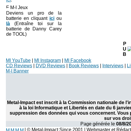
M-I Jeux
Deviens un pro de la
batterie en cliquant
ici
ou
là
(Entraîne toi sur la
batterie de Danny Carey
de TOOL)
P
U
B
MI YouTube
|
MI Instagram
|
MI Facebook
CD Reviews
|
DVD Reviews
|
Book Reviews
|
Interviews
|
L
M-I Banner
Metal-Impact est inscrit à la Commission nationale de l
à la loi Informatique et Libertés en date du 6 janvi
suppression des données qui vous concernent. Vous po
sur vos droi
Page générée le
08/8/2
| © Metal-Impact Since 2001 | Webmaster et Rédac