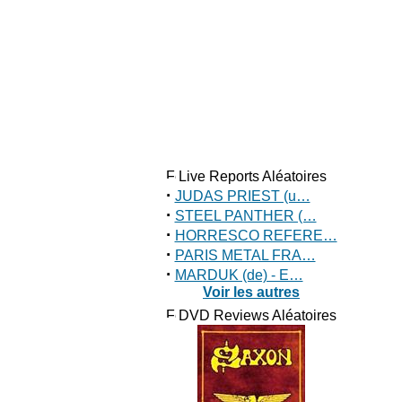
Live Reports Aléatoires
·
JUDAS PRIEST (u…
·
STEEL PANTHER (…
·
HORRESCO REFERE…
·
PARIS METAL FRA…
·
MARDUK (de) - E…
Voir les autres
DVD Reviews Aléatoires