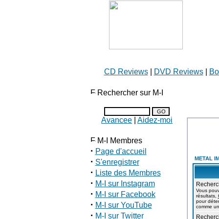
CD Reviews
|
DVD Reviews
|
Bo
Rechercher sur M-I
Avancee
|
Aidez-moi
M-I Membres
·
Page d'accueil
METAL IM
·
S'enregistrer
·
Liste des Membres
·
M-I sur Instagram
Recherch
Vous pouve
·
M-I sur Facebook
résultats,
pour déter
·
M-I sur YouTube
comme un 
·
M-I sur Twitter
Recherch