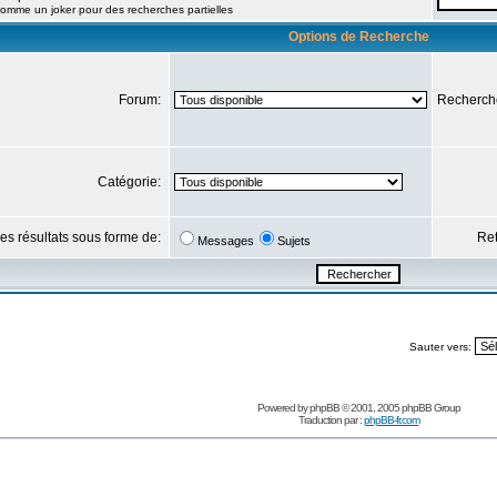
 comme un joker pour des recherches partielles
Options de Recherche
Forum:
Recherch
Catégorie:
les résultats sous forme de:
Ret
Messages
Sujets
Sauter vers:
Powered by
phpBB
© 2001, 2005 phpBB Group
Traduction par :
phpBB-fr.com