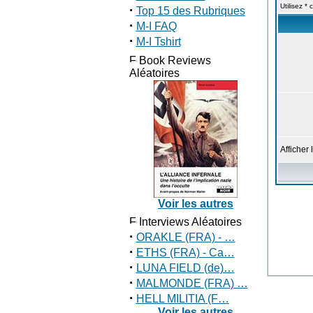
Utilisez *
·
Top 15 des Rubriques
·
M-I FAQ
·
M-I Tshirt
Book Reviews
Aléatoires
Afficher 
Voir les autres
Interviews Aléatoires
·
ORAKLE (FRA) - …
·
ETHS (FRA) - Ca…
·
LUNA FIELD (de)…
·
MALMONDE (FRA) …
·
HELL MILITIA (F…
Voir les autres