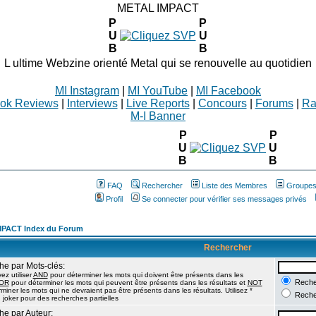
METAL IMPACT
P
P
U
U
B
B
L ultime Webzine orienté Metal qui se renouvelle au quotidien
MI Instagram
|
MI YouTube
|
MI Facebook
ok Reviews
|
Interviews
|
Live Reports
|
Concours
|
Forums
|
Ra
M-I Banner
P
P
U
U
B
B
FAQ
Rechercher
Liste des Membres
Groupes 
Profil
Se connecter pour vérifier ses messages privés
PACT Index du Forum
Rechercher
e par Mots-clés:
z utiliser
AND
pour déterminer les mots qui doivent être présents dans les
Recher
OR
pour déterminer les mots qui peuvent être présents dans les résultats et
NOT
miner les mots qui ne devraient pas être présents dans les résultats. Utilisez *
Recher
joker pour des recherches partielles
e par Auteur: