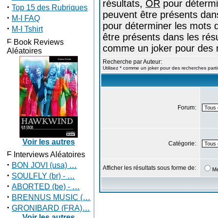
résultats,
OR
pour détermi
·
Top 15 des Rubriques
peuvent être présents dans
·
M-I FAQ
pour déterminer les mots q
·
M-I Tshirt
être présents dans les résul
Book Reviews
comme un joker pour des r
Aléatoires
Recherche par Auteur:
Utilisez * comme un joker pour des recherches parti
Forum:
Voir les autres
Catégorie:
Interviews Aléatoires
·
BON JOVI (usa) …
Afficher les résultats sous forme de:
M
·
SOULFLY (br) - …
·
ABORTED (be) - …
·
BRENNUS MUSIC (…
·
GRONIBARD (FRA)…
Voir les autres