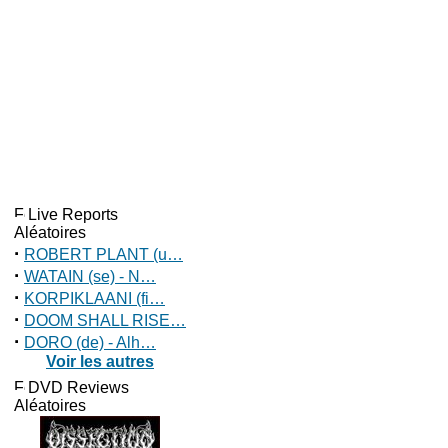
Live Reports
Aléatoires
·
ROBERT PLANT (u…
·
WATAIN (se) - N…
·
KORPIKLAANI (fi…
·
DOOM SHALL RISE…
·
DORO (de) - Alh…
Voir les autres
DVD Reviews
Aléatoires