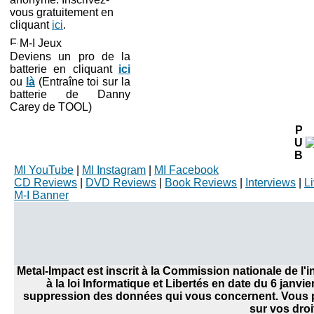
vous gratuitement en
cliquant
ici
.
M-I Jeux
Deviens un pro de la
batterie en cliquant
ici
ou
là
(Entraîne toi sur la
batterie de Danny
Carey de TOOL)
P
U
B
MI YouTube
|
MI Instagram
|
MI Facebook
CD Reviews
|
DVD Reviews
|
Book Reviews
|
Interviews
|
L
M-I Banner
Metal-Impact est inscrit à la Commission nationale de l
à la loi Informatique et Libertés en date du 6 janvi
suppression des données qui vous concernent. Vous po
sur vos droi