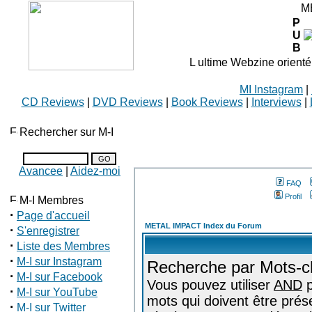
M
P
U
B
L ultime Webzine orienté
MI Instagram
|
CD Reviews
|
DVD Reviews
|
Book Reviews
|
Interviews
|
Rechercher sur M-I
Avancee
|
Aidez-moi
FAQ
Profil
M-I Membres
·
Page d'accueil
METAL IMPACT Index du Forum
·
S'enregistrer
·
Liste des Membres
·
M-I sur Instagram
Recherche par Mots-c
·
M-I sur Facebook
Vous pouvez utiliser
AND
p
·
M-I sur YouTube
mots qui doivent être prés
·
M-I sur Twitter