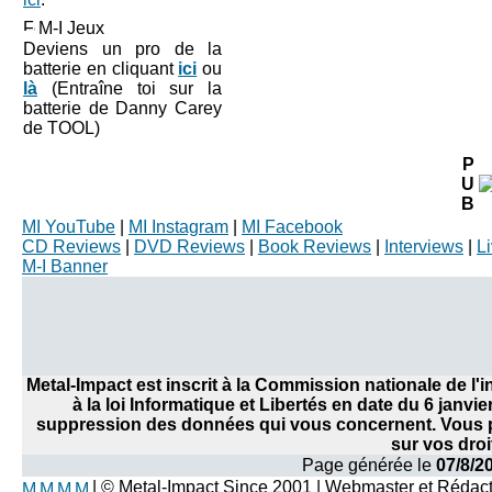
M-I Jeux
Deviens un pro de la
batterie en cliquant
ici
ou
là
(Entraîne toi sur la
batterie de Danny Carey
de TOOL)
P
U
B
MI YouTube
|
MI Instagram
|
MI Facebook
CD Reviews
|
DVD Reviews
|
Book Reviews
|
Interviews
|
L
M-I Banner
Metal-Impact est inscrit à la Commission nationale de l
à la loi Informatique et Libertés en date du 6 janvi
suppression des données qui vous concernent. Vous po
sur vos droi
Page générée le
07/8/2
| © Metal-Impact Since 2001 | Webmaster et Rédac