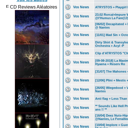
CD Reviews Aléatoires
Vos News
ATRYSTOS + Playgirl Ki
23.02 Rorcal+Impure 
Vos News
@l'Humus La Fare(13
[06/02] Decapitated +
Vos News
@ Nantes
Vos News
[11/01] Mad Sin + Oc
Dirty Shirt & Transyl
Vos News
Orchestra + Acyl -P
Vos News
Clip d'ATRYSTOS "Char
[09-08-2018] La Maxim
Vos News
Hyaena = Reserv Ro
Vos News
[31/07] The Mahones
Vos News
[12/06] Plini + Mesti
[26/05] Wiegedood + 
Vos News
Nantes
Vos News
Anti flag + Less Tha
** Sounds Like Hell P
Vos News
ans !! **
[16/04] Deez Nuts-Hi
Vos News
@Nantes, Le Ferraille
[10/04] Implore + Gu
Vos News