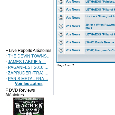
Vos News
LETHAEOS "Painless...
Vos News
LETHAEOS "Pillar of 
Hocico + Shaârghot le 
Vos News
!
Jinjer + When Reason
Vos News
mai !
Vos News
LETHAEOS "Pillar of H
Vos News
[16/03] Battle Beast 
Live Reports Aléatoires
Vos News
[17/02] Hangman's Ch
·
THE DEVIN TOWNS…
·
JAMES LABRIE (c…
Page
1
sur
7
·
PAGANFEST 2010 …
·
ZAPRUDER (FRA) …
·
PARIS METAL FRA…
Voir les autres
DVD Reviews
Aléatoires