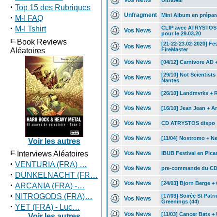
Vos News
UltraWar
·
Top 15 des Rubriques
Unfragment
Mini Album en prépar
·
M-I FAQ
·
M-I Tshirt
CLIP avec ATRYSTOS 
Vos News
pour le 29.03.20
Book Reviews
[21-22-23.02-2020] Fe
Vos News
Aléatoires
FireMaster
Vos News
[04/12] Carnivore AD
[29/10] Not Scientist
Vos News
Nantes
Vos News
[26/10] Landmvrks + 
Vos News
[16/10] Jean Jean + 
Vos News
CD ATRYSTOS dispo
Vos News
[11/04] Nostromo + N
Voir les autres
Interviews Aléatoires
Vos News
IBUB Festival en Picar
·
VENTURIA (FRA) …
Vos News
pre-commande du CD
·
DUNKELNACHT (FR…
Vos News
·
[24/03] Bjorn Berge 
ARCANIA (FRA) -…
·
NITROGODS (FRA)…
[17/03] Soirée St Patr
Vos News
Greenings (44)
·
YET (FRA) - Luc…
Vos News
[11/03] Cancer Bats 
Voir les autres