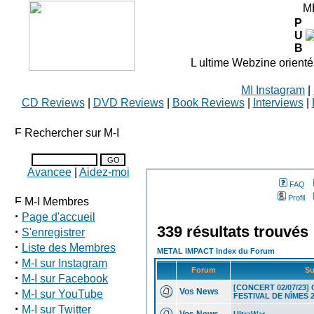
M
P
U
B
L ultime Webzine orienté
MI Instagram
|
CD Reviews
|
DVD Reviews
|
Book Reviews
|
Interviews
|
Rechercher sur M-I
Avancee
|
Aidez-moi
FAQ
Profil
M-I Membres
·
Page d'accueil
339 résultats trouvés
·
S'enregistrer
·
Liste des Membres
METAL IMPACT Index du Forum
·
M-I sur Instagram
Forum
Su
·
M-I sur Facebook
[CONCERT 02/07/23] 
·
Vos News
M-I sur YouTube
FESTIVAL DE NÎMES 
·
M-I sur Twitter