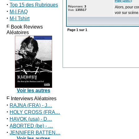
Play (2007)
·
Top 15 des Rubriques
Réponses:
3
Alors, pour co
·
Vus:
135517
M-I FAQ
voir sur scène
·
M-I Tshirt
Book Reviews
Page
1
sur
1
Aléatoires
Voir les autres
Interviews Aléatoires
·
RAJNA (FRA) - J…
·
HOLY CROSS (FRA…
·
HAVOK (usa) - D…
·
ABORTED (be) - …
·
JENNIFER BATTEN…
Voir les autres