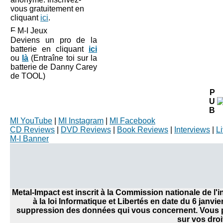
vous gratuitement en
cliquant
ici
.
M-I Jeux
Deviens un pro de la
batterie en cliquant
ici
ou
là
(Entraîne toi sur la
batterie de Danny Carey
de TOOL)
P
U
B
MI YouTube
|
MI Instagram
|
MI Facebook
CD Reviews
|
DVD Reviews
|
Book Reviews
|
Interviews
|
L
M-I Banner
Metal-Impact est inscrit à la Commission nationale de l
à la loi Informatique et Libertés en date du 6 janvi
suppression des données qui vous concernent. Vous po
sur vos droi