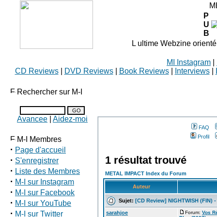
M
P
U
B
L ultime Webzine orienté
MI Instagram
|
CD Reviews
|
DVD Reviews
|
Book Reviews
|
Interviews
|
Rechercher sur M-I
Avancee
|
Aidez-moi
FAQ
Profil
M-I Membres
·
Page d'accueil
1 résultat trouvé
·
S'enregistrer
·
Liste des Membres
METAL IMPACT Index du Forum
·
M-I sur Instagram
Auteur
·
M-I sur Facebook
Sujet:
[CD Review] NIGHTWISH (FIN) - 
·
M-I sur YouTube
·
M-I sur Twitter
sarahjoe
Forum:
Vos R