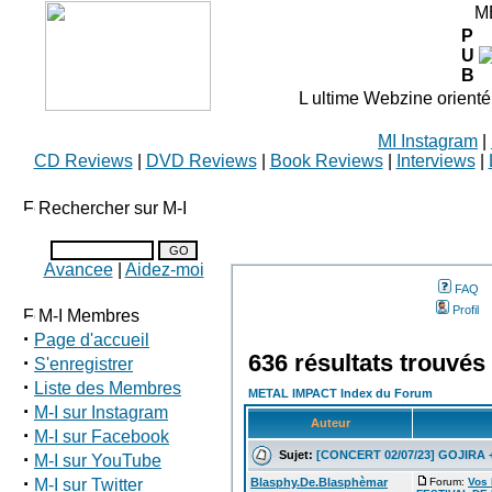
M
P
U
B
L ultime Webzine orienté
MI Instagram
|
CD Reviews
|
DVD Reviews
|
Book Reviews
|
Interviews
|
Rechercher sur M-I
Avancee
|
Aidez-moi
FAQ
Profil
M-I Membres
·
Page d'accueil
636 résultats trouvés
·
S'enregistrer
·
Liste des Membres
METAL IMPACT Index du Forum
·
M-I sur Instagram
Auteur
·
M-I sur Facebook
Sujet:
[CONCERT 02/07/23] GOJIRA 
·
M-I sur YouTube
·
M-I sur Twitter
Blasphy.De.Blasphèmar
Forum:
Vos