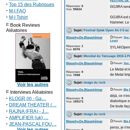
FESTIVAL DE
·
Top 15 des Rubriques
Réponses:
0
GOJIRA sera 
·
Vus:
55624
M-I FAQ
·
M-I Tshirt
GOJIRA est d
Hammer. Le g
Book Reviews
Aléatoires
Sujet:
Festival Sylak Open Air // 5 a
Blasphy.De.Blasphèmar
Forum:
Vos
Lyon)
Réponses:
1
SYLAKOpenAir
Vus:
8376
Sujet:
Mondial du Tatouage 2016 à Pa
Blasphy.De.Blasphèmar
Forum:
Vos
Le Metal et 
Réponses:
0
de Metal Imp
Vus:
7058
Sujet:
image du rock
Voir les autres
Blasphy.De.Blasphèmar
Forum:
Bla 
Interviews Aléatoires
déjà, ce n'e
·
KLOGR (it) - Ga…
Réponses:
5
diabolique et
Vus:
155171
·
DREAM THEATER (…
De toute faç
·
RAJNA (FRA) - J…
Sujet:
image du rock
·
AMPLIFIER (uk) …
Blasphy.De.Blasphèmar
Forum:
Bla 
·
JEAN-PASCAL FOU…
perso, je n'e
Voir les autres
Réponses:
5