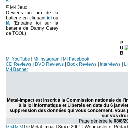
M-I Jeux
Deviens un pro de la
batterie en cliquant
ici
ou
là
(Entraîne toi sur la
batterie de Danny Carey
de TOOL)
P
U
B
MI YouTube
|
MI Instagram
|
MI Facebook
CD Reviews
|
DVD Reviews
|
Book Reviews
|
Interviews
|
L
M-I Banner
Metal-Impact est inscrit à la Commission nationale de l
à la loi Informatique et Libertés en date du 6 janvi
suppression des données qui vous concernent. Vous po
sur vos droi
Page générée le
08/8/2
| © Metal-Impact Since 2001 | Webmaster et Rédac