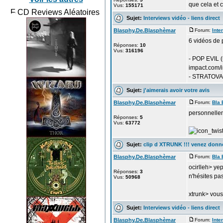
que cela et 
Vus:
155171
CD Reviews Aléatoires
Sujet:
Interviews vidéo - liens direct
Blasphy.De.Blasphèmar
Forum:
Inte
6 vidéos de 
Réponses:
10
Vus:
316196
- POP EVIL (
impact.com/
- STRATOVAR
Sujet:
j'aimerais avoir votre avis
Blasphy.De.Blasphèmar
Forum:
Bla 
personnellem
Réponses:
5
Vus:
63772
Sujet:
clip d XTRUNK !!! venez donne
Blasphy.De.Blasphèmar
Forum:
Bla 
ocirlleh> yep
Réponses:
3
n'hésites pa
Vus:
50968
xtrunk> vous
Sujet:
Interviews vidéo - liens direct
Blasphy.De.Blasphèmar
Forum:
Inte