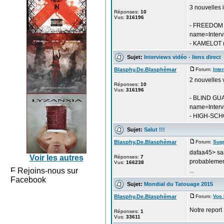
3 nouvelles 
Réponses:
10
Vus:
316196
- FREEDOM C
name=Interv
- KAMELOT (u
Sujet:
Interviews vidéo - liens direct
Blasphy.De.Blasphèmar
Forum:
Inte
2 nouvelles 
Réponses:
10
Vus:
316196
- BLIND GUA
name=Interv
- HIGH-SC
Sujet:
Salut !!!
Blasphy.De.Blasphèmar
Forum:
Sug
dafaa45> san
Voir les autres
Réponses:
7
probablement
Vus:
166238
Rejoins-nous sur
...
Facebook
Sujet:
Mondial du Tatouage 2015
Blasphy.De.Blasphèmar
Forum:
Vos
Notre repor
Réponses:
1
Vus:
33611