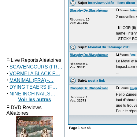
Sujet:
Interviews vidéo - liens direct
Blasphy.De.Blasphèmar
Forum:
Inte
2 nouvelles 
Réponses:
10
Vus:
316196
- KLOGR (it)
name=Interv
- STICKY BO
Sujet:
Mondial du Tatouage 2015
Blasphy.De.Blasphèmar
Forum:
Vos
Live Reports Aléatoires
Le Metal et 
Réponses:
1
·
SCAVENGOURS (FR…
Impact.com s
Vus:
33611
·
...
VORMELA BLACK F…
·
MANIMAL (FRA) -…
Sujet:
post a link
·
DYING TEAERS (F…
Blasphy.De.Blasphèmar
Forum:
Sug
·
NINE INCH NAILS…
Hello Zunee
Réponses:
1
Voir les autres
tout d'abord
Vus:
32573
que tu trouv
DVD Reviews
Pour te répon
Aléatoires
Page
1
sur
43