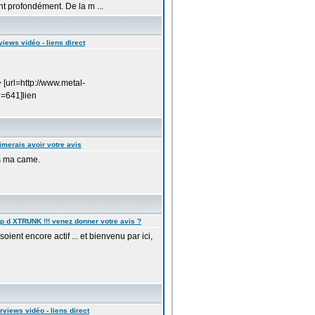
t profondément. De la m ...
views vidéo - liens direct
[url=http://www.metal-
=641]lien
aimerais avoir votre avis
as ma came.
ip d XTRUNK !!! venez donner votre avis ?
soient encore actif ... et bienvenu par ici,
erviews vidéo - liens direct