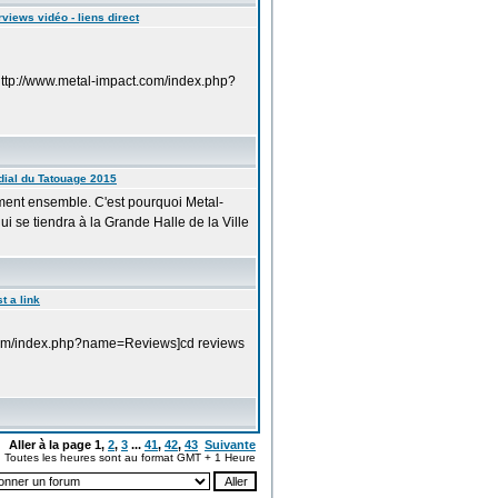
rviews vidéo - liens direct
=http://www.metal-impact.com/index.php?
ial du Tatouage 2015
ement ensemble. C'est pourquoi Metal-
 se tiendra à la Grande Halle de la Ville
t a link
t.com/index.php?name=Reviews]cd reviews
Aller à la page
1
,
2
,
3
...
41
,
42
,
43
Suivante
Toutes les heures sont au format GMT + 1 Heure