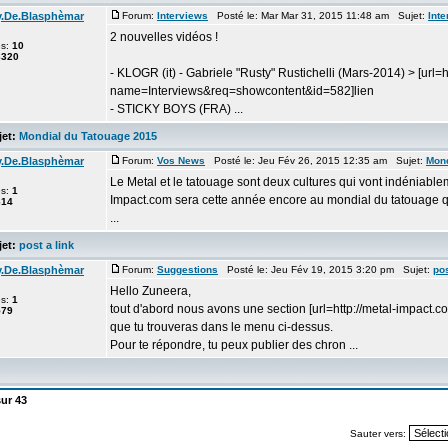
y.De.Blasphèmar
Forum:
Interviews
Posté le: Mar Mar 31, 2015 11:48 am Sujet:
Inte
2 nouvelles vidéos !
es:
10
3320
- KLOGR (it) - Gabriele "Rusty" Rustichelli (Mars-2014) > [url
name=Interviews&req=showcontent&id=582]lien
- STICKY BOYS (FRA) ...
et:
Mondial du Tatouage 2015
y.De.Blasphèmar
Forum:
Vos News
Posté le: Jeu Fév 26, 2015 12:35 am Sujet:
Mond
Le Metal et le tatouage sont deux cultures qui vont indéniabl
es:
1
Impact.com sera cette année encore au mondial du tatouage qui
614
...
et:
post a link
y.De.Blasphèmar
Forum:
Suggestions
Posté le: Jeu Fév 19, 2015 3:20 pm Sujet:
pos
Hello Zuneera,
es:
1
tout d'abord nous avons une section [url=http://metal-impac
579
que tu trouveras dans le menu ci-dessus.
Pour te répondre, tu peux publier des chron ...
ur
43
Sauter vers: