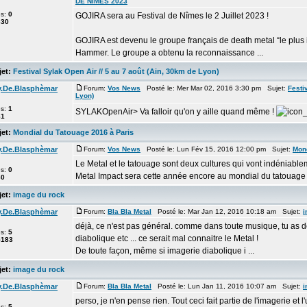
DE NÎMES 2023
es:
0
GOJIRA sera au Festival de Nîmes le 2 Juillet 2023 !
630
GOJIRA est devenu le groupe français de death metal “le plus 
Hammer. Le groupe a obtenu la reconnaissance ...
et:
Festival Sylak Open Air // 5 au 7 août (Ain, 30km de Lyon)
y.De.Blasphèmar
Forum:
Vos News
Posté le: Mer Mar 02, 2016 3:30 pm Sujet:
Festi
Lyon)
es:
1
SYLAKOpenAir> Va falloir qu'on y aille quand même !
81
et:
Mondial du Tatouage 2016 à Paris
y.De.Blasphèmar
Forum:
Vos News
Posté le: Lun Fév 15, 2016 12:00 pm Sujet:
Mond
Le Metal et le tatouage sont deux cultures qui vont indéniabl
es:
0
Metal Impact sera cette année encore au mondial du tatouage q
60
et:
image du rock
y.De.Blasphèmar
Forum:
Bla Bla Metal
Posté le: Mar Jan 12, 2016 10:18 am Sujet:
i
déjà, ce n'est pas général. comme dans toute musique, tu as de 
es:
5
diabolique etc ... ce serait mal connaitre le Metal !
5183
De toute façon, même si imagerie diabolique i ...
et:
image du rock
y.De.Blasphèmar
Forum:
Bla Bla Metal
Posté le: Lun Jan 11, 2016 10:07 am Sujet:
i
perso, je n'en pense rien. Tout ceci fait partie de l'imagerie et l'
es:
5