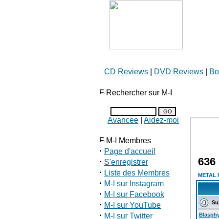
CD Reviews
|
DVD Reviews
|
Bo
Rechercher sur M-I
Avancee
|
Aidez-moi
M-I Membres
·
Page d'accueil
636 
·
S'enregistrer
·
Liste des Membres
METAL 
·
M-I sur Instagram
·
M-I sur Facebook
Suj
·
M-I sur YouTube
·
M-I sur Twitter
Blasph