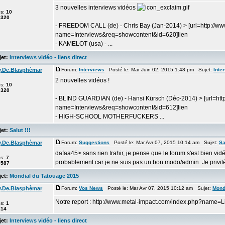
3 nouvelles interviews vidéos
es:
10
3320
- FREEDOM CALL (de) - Chris Bay (Jan-2014) > [url=http://w
name=Interviews&req=showcontent&id=620]lien
- KAMELOT (usa) - ...
et:
Interviews vidéo - liens direct
y.De.Blasphèmar
Forum:
Interviews
Posté le: Mar Juin 02, 2015 1:48 pm Sujet:
Inte
2 nouvelles vidéos !
es:
10
3320
- BLIND GUARDIAN (de) - Hansi Kürsch (Déc-2014) > [url=htt
name=Interviews&req=showcontent&id=612]lien
- HIGH-SCHOOL MOTHERFUCKERS ...
et:
Salut !!!
y.De.Blasphèmar
Forum:
Suggestions
Posté le: Mar Avr 07, 2015 10:14 am Sujet:
Sa
dafaa45> sans rien trahir, je pense que le forum s'est bien vi
es:
7
probablement car je ne suis pas un bon modo/admin. Je privilég
6587
et:
Mondial du Tatouage 2015
y.De.Blasphèmar
Forum:
Vos News
Posté le: Mar Avr 07, 2015 10:12 am Sujet:
Mond
Notre report : http://www.metal-impact.com/index.php?name
es:
1
614
et:
Interviews vidéo - liens direct