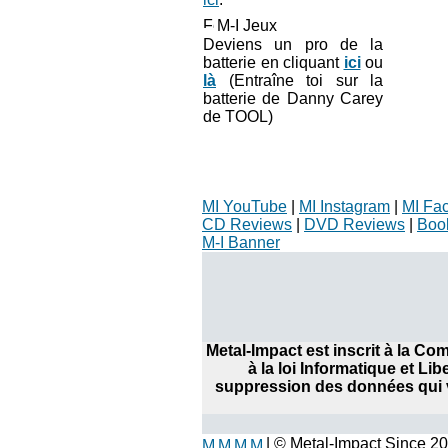
M-I Jeux
Deviens un pro de la
batterie en cliquant
ici
ou
là
(Entraîne toi sur la
batterie de Danny Carey
de TOOL)
MI YouTube
|
MI Instagram
|
MI Fa
CD Reviews
|
DVD Reviews
|
Boo
M-I Banner
Metal-Impact est inscrit à la C
à la loi Informatique et Li
suppression des données qui v
| © Metal-Impact Since 2