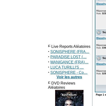
Blasph
Répons
Vus:
32
Suj
Blasph
Répons
Live Reports Aléatoires
Vus:
33
·
SONISPHERE (FRA…
·
PARADISE LOST (…
Suj
·
MANIGANCE (FRA)…
Blasph
·
LUCA TURILLI'S …
Répons
·
SONISPHERE - Co…
Vus:
32
Voir les autres
DVD Reviews
Aléatoires
Page
1
s