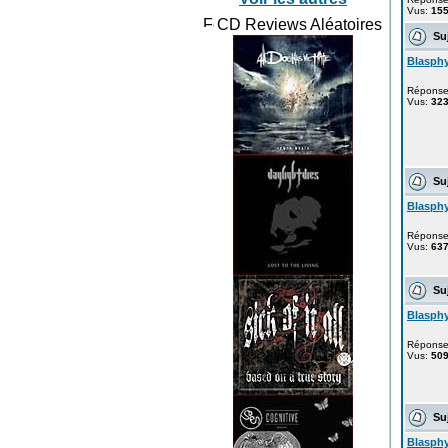
Vus:
15
CD Reviews Aléatoires
Suj
Blasph
Répons
Vus:
32
Suj
Blasph
Répons
Vus:
63
Suj
Blasph
Répons
Vus:
50
Suj
Blasph