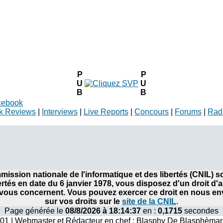
P
P
U
U
B
B
cebook
k Reviews
|
Interviews
|
Live Reports
|
Concours
|
Forums
|
Rad
ommission nationale de l'informatique et des libertés (CNIL)
bertés en date du 6 janvier 1978, vous disposez d'un droit d'
ous concernent. Vous pouvez exercer ce droit en nous envo
sur vos droits sur le
site de la CNIL
.
Page générée le
08/8/2026 à 18:14:37
en :
0,1715
secondes
001 | Webmaster et Rédacteur en chef : Blasphy De Blasphèmar