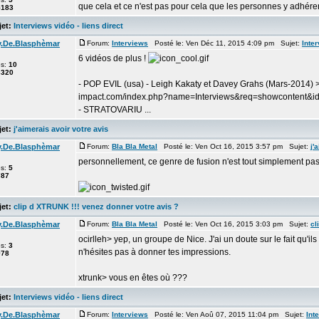
que cela et ce n'est pas pour cela que les personnes y adhéren
5183
et:
Interviews vidéo - liens direct
y.De.Blasphèmar
Forum:
Interviews
Posté le: Ven Déc 11, 2015 4:09 pm Sujet:
Inter
6 vidéos de plus !
es:
10
3320
- POP EVIL (usa) - Leigh Kakaty et Davey Grahs (Mars-2014) > 
impact.com/index.php?name=Interviews&req=showcontent&id
- STRATOVARIU ...
et:
j'aimerais avoir votre avis
y.De.Blasphèmar
Forum:
Bla Bla Metal
Posté le: Ven Oct 16, 2015 3:57 pm Sujet:
j'
personnellement, ce genre de fusion n'est tout simplement p
es:
5
787
et:
clip d XTRUNK !!! venez donner votre avis ?
y.De.Blasphèmar
Forum:
Bla Bla Metal
Posté le: Ven Oct 16, 2015 3:03 pm Sujet:
cl
ocirlleh> yep, un groupe de Nice. J'ai un doute sur le fait qu'ils 
es:
3
n'hésites pas à donner tes impressions.
978
xtrunk> vous en êtes où ???
et:
Interviews vidéo - liens direct
y.De.Blasphèmar
Forum:
Interviews
Posté le: Ven Aoû 07, 2015 11:04 pm Sujet:
Int