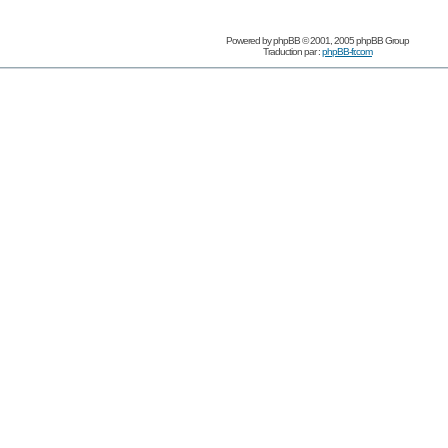
Powered by
phpBB
© 2001, 2005 phpBB Group
Traduction par :
phpBB-fr.com