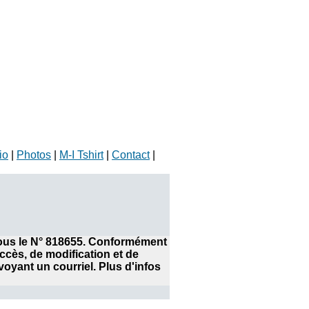
io
|
Photos
|
M-I Tshirt
|
Contact
|
 sous le N° 818655. Conformément
accès, de modification et de
yant un courriel. Plus d'infos