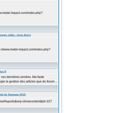
ww.metal-impact.com/index.php?
rviews vidéo - liens direct
p://www.metal-impact.com/index.php?
lut !!!
dé ces dernières années. Ma faute
ie la gestion des articles que du forum ...
ial du Tatouage 2015
=LiveReports&req=showcontent&id=327