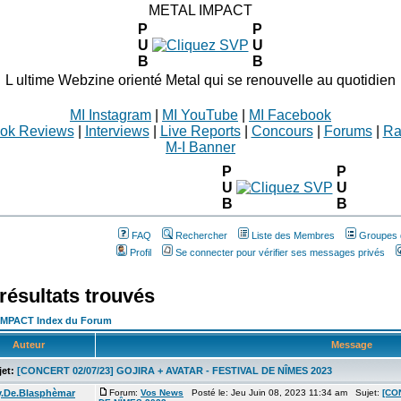
METAL IMPACT
P
P
U
U
B
B
L ultime Webzine orienté Metal qui se renouvelle au quotidien
MI Instagram
|
MI YouTube
|
MI Facebook
ok Reviews
|
Interviews
|
Live Reports
|
Concours
|
Forums
|
Ra
M-I Banner
P
P
U
U
B
B
FAQ
Rechercher
Liste des Membres
Groupes d
Profil
Se connecter pour vérifier ses messages privés
résultats trouvés
IMPACT Index du Forum
Auteur
Message
et:
[CONCERT 02/07/23] GOJIRA + AVATAR - FESTIVAL DE NÎMES 2023
y.De.Blasphèmar
Forum:
Vos News
Posté le: Jeu Juin 08, 2023 11:34 am Sujet:
[CO