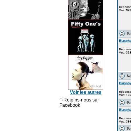
Répons
Vus:
32
Suj
Blasph
Répons
Vus:
32
Suj
Blasph
Voir les autres
Répons
Vus:
16
Rejoins-nous sur
Suj
Facebook
Blasph
Répons
Vus:
33
Suj