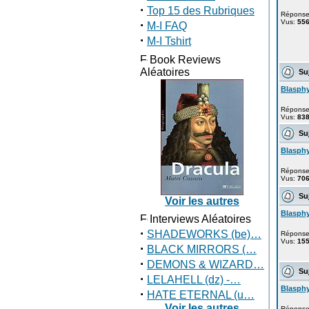
·
Top 15 des Rubriques
Répons
·
Vus:
55
M-I FAQ
·
M-I Tshirt
Book Reviews
Aléatoires
Suj
Blasph
Répons
Vus:
83
Suj
Blasph
Répons
Vus:
70
Suj
Voir les autres
Blasph
Interviews Aléatoires
·
SHADEWORKS (be)…
Répons
Vus:
15
·
BLACK MIRRORS (…
·
DEMONS & WIZARD…
Suj
·
LELAHELL (dz) -…
Blasph
·
HATE ETERNAL (u…
Voir les autres
Répons