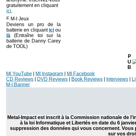
gratuitement en cliquant
ici
.
M-I Jeux
Deviens un pro de la
batterie en cliquant
ici
ou
là
(Entraîne toi sur la
batterie de Danny Carey
de TOOL)
P
U
B
MI YouTube
|
MI Instagram
|
MI Facebook
CD Reviews
|
DVD Reviews
|
Book Reviews
|
Interviews
|
L
M-I Banner
Metal-Impact est inscrit à la Commission nationale de l
à la loi Informatique et Libertés en date du 6 janvi
suppression des données qui vous concernent. Vous po
sur vos droi