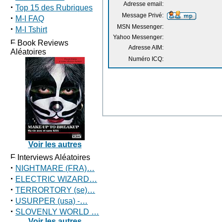
Adresse email:
·
Top 15 des Rubriques
Message Privé:
·
M-I FAQ
MSN Messenger:
·
M-I Tshirt
Yahoo Messenger:
Book Reviews
Adresse AIM:
Aléatoires
Numéro ICQ:
Voir les autres
Interviews Aléatoires
·
NIGHTMARE (FRA)…
·
ELECTRIC WIZARD…
·
TERRORTORY (se)…
·
USURPER (usa) -…
·
SLOVENLY WORLD …
Voir les autres