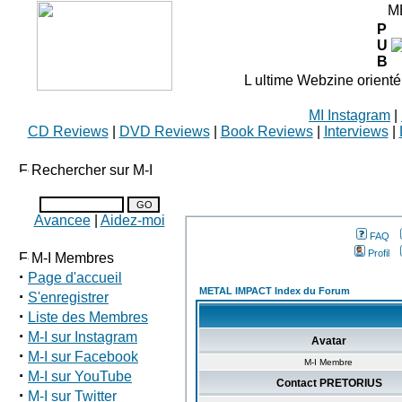
M
P
U
B
L ultime Webzine orienté
MI Instagram
|
CD Reviews
|
DVD Reviews
|
Book Reviews
|
Interviews
|
Rechercher sur M-I
Avancee
|
Aidez-moi
FAQ
Profil
M-I Membres
·
Page d'accueil
METAL IMPACT Index du Forum
·
S'enregistrer
·
Liste des Membres
·
M-I sur Instagram
Avatar
·
M-I sur Facebook
M-I Membre
·
M-I sur YouTube
Contact PRETORIUS
·
M-I sur Twitter