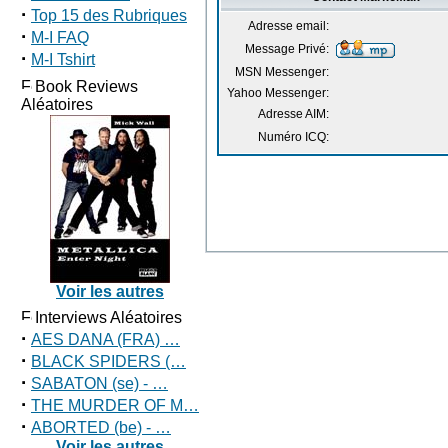
·
Top 15 des Rubriques
Adresse email:
·
M-I FAQ
Message Privé:
·
M-I Tshirt
MSN Messenger:
Book Reviews
Yahoo Messenger:
Aléatoires
Adresse AIM:
Numéro ICQ:
Voir les autres
Interviews Aléatoires
·
AES DANA (FRA) …
·
BLACK SPIDERS (…
·
SABATON (se) - …
·
THE MURDER OF M…
·
ABORTED (be) - …
Voir les autres