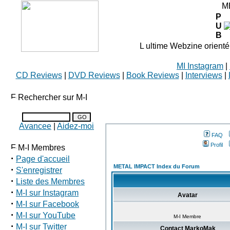
M
P
U
B
L ultime Webzine orienté
MI Instagram
|
CD Reviews
|
DVD Reviews
|
Book Reviews
|
Interviews
|
Rechercher sur M-I
Avancee
|
Aidez-moi
FAQ
Profil
M-I Membres
·
Page d'accueil
METAL IMPACT Index du Forum
·
S'enregistrer
·
Liste des Membres
·
M-I sur Instagram
Avatar
·
M-I sur Facebook
·
M-I sur YouTube
M-I Membre
·
M-I sur Twitter
Contact MarkoMak