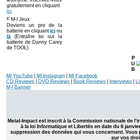
gratuitement en cliquant
ici
.
M-I Jeux
Deviens un pro de la
batterie en cliquant
ici
ou
là
(Entraîne toi sur la
batterie de Danny Carey
de TOOL)
P
U
B
MI YouTube
|
MI Instagram
|
MI Facebook
CD Reviews
|
DVD Reviews
|
Book Reviews
|
Interviews
|
L
M-I Banner
Metal-Impact est inscrit à la Commission nationale de l
à la loi Informatique et Libertés en date du 6 janvi
suppression des données qui vous concernent. Vous po
sur vos droi