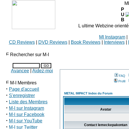
M
P
U
B
L ultime Webzine orienté
MI Instagram
|
CD Reviews
|
DVD Reviews
|
Book Reviews
|
Interviews
|
Rechercher sur M-I
Avancee
|
Aidez-moi
FAQ
Profil
M-I Membres
·
Page d'accueil
METAL IMPACT Index du Forum
·
S'enregistrer
·
Liste des Membres
·
M-I sur Instagram
Avatar
·
M-I sur Facebook
·
M-I sur YouTube
Contact lemeckepakontan
·
M-I sur Twitter