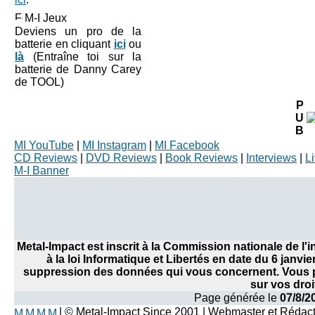
M-I Jeux
Deviens un pro de la
batterie en cliquant
ici
ou
là
(Entraîne toi sur la
batterie de Danny Carey
de TOOL)
P
U
B
MI YouTube
|
MI Instagram
|
MI Facebook
CD Reviews
|
DVD Reviews
|
Book Reviews
|
Interviews
|
L
M-I Banner
Metal-Impact est inscrit à la Commission nationale de l
à la loi Informatique et Libertés en date du 6 janvi
suppression des données qui vous concernent. Vous po
sur vos droi
Page générée le
07/8/2
| © Metal-Impact Since 2001 | Webmaster et Rédac