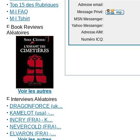
·
Top 15 des Rubriques
Adresse email:
·
M-I FAQ
Message Privé:
·
M-I Tshirt
MSN Messenger:
Yahoo Messenger:
Book Reviews
Aléatoires
Adresse AIM:
Numéro ICQ:
Voir les autres
Interviews Aléatoires
·
DRAGONFORCE (uk…
·
KAMELOT (usa) -…
·
INCRY (FRA) - K…
·
NEVERCOLD (FRA)…
·
ELVARON (FRA) -…
Voir les autres