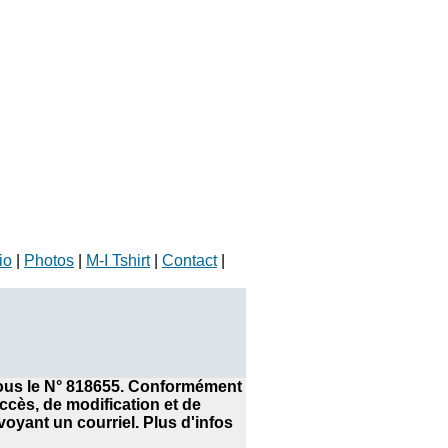
io
|
Photos
|
M-I Tshirt
|
Contact
|
 sous le N° 818655. Conformément
accès, de modification et de
yant un courriel. Plus d'infos