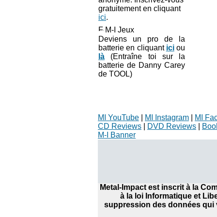
gratuitement en cliquant
ici
.
M-I Jeux
Deviens un pro de la
batterie en cliquant
ici
ou
là
(Entraîne toi sur la
batterie de Danny Carey
de TOOL)
MI YouTube
|
MI Instagram
|
MI Fa
CD Reviews
|
DVD Reviews
|
Boo
M-I Banner
Metal-Impact est inscrit à la C
à la loi Informatique et Li
suppression des données qui v