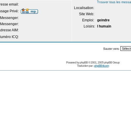
Trouver tous les mess
resse email:
Localisation:
sage Privé:
Site Web:
Messenger:
Emploi:
geindre
 Messenger:
Loisirs:
l humain
dresse AIM:
uméro ICQ:
Sauter vers:
Powered by
phpBB
© 2001, 2005 phpBB Group
Traduction par :
phpBB-fr.com