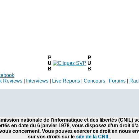
P
P
U
U
B
B
cebook
k Reviews
|
Interviews
|
Live Reports
|
Concours
|
Forums
|
Rad
ommission nationale de l'informatique et des libertés (CNIL)
bertés en date du 6 janvier 1978, vous disposez d'un droit d'
ous concernent. Vous pouvez exercer ce droit en nous envo
sur vos droits sur le
site de la CNIL
.