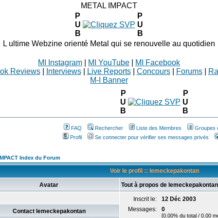
METAL IMPACT
P
P
U
U
B
B
L ultime Webzine orienté Metal qui se renouvelle au quotidien
MI Instagram
|
MI YouTube
|
MI Facebook
ok Reviews
|
Interviews
|
Live Reports
|
Concours
|
Forums
|
Ra
M-I Banner
P
P
U
U
B
B
FAQ
Rechercher
Liste des Membres
Groupes d
Profil
Se connecter pour vérifier ses messages privés
MPACT Index du Forum
Voir le profil :: lemeckepakontan
Avatar
Tout à propos de lemeckepakontan
Inscrit le:
12 Déc 2003
Messages:
0
Contact lemeckepakontan
[0.00% du total / 0.00 