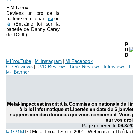
M-I Jeux
Deviens un pro de la
batterie en cliquant
ici
ou
là
(Entraîne toi sur la
batterie de Danny Carey
de TOOL)
P
U
B
MI YouTube
|
MI Instagram
|
MI Facebook
CD Reviews
|
DVD Reviews
|
Book Reviews
|
Interviews
|
L
M-I Banner
Metal-Impact est inscrit à la Commission nationale de l
à la loi Informatique et Libertés en date du 6 janvi
suppression des données qui vous concernent. Vous po
sur vos droi
Page générée le
06/8/2
| © Metal-Impact Since 2001 | Webmaster et Rédac