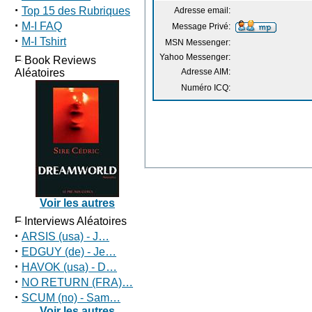
·
Top 15 des Rubriques
Adresse email:
·
M-I FAQ
Message Privé:
·
M-I Tshirt
MSN Messenger:
Yahoo Messenger:
Book Reviews
Aléatoires
Adresse AIM:
Numéro ICQ:
Voir les autres
Interviews Aléatoires
·
ARSIS (usa) - J…
·
EDGUY (de) - Je…
·
HAVOK (usa) - D…
·
NO RETURN (FRA)…
·
SCUM (no) - Sam…
Voir les autres