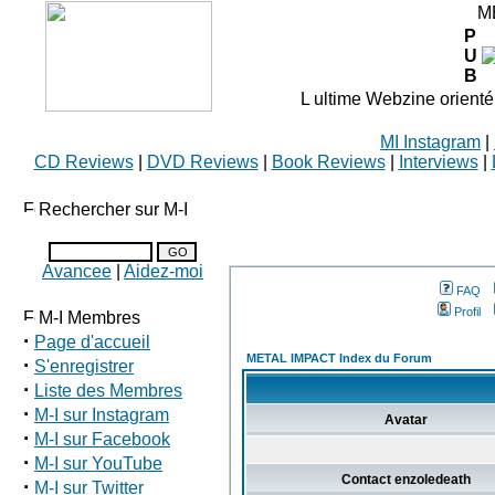
M
P
U
B
L ultime Webzine orienté
MI Instagram
|
CD Reviews
|
DVD Reviews
|
Book Reviews
|
Interviews
|
Rechercher sur M-I
Avancee
|
Aidez-moi
FAQ
Profil
M-I Membres
·
Page d'accueil
METAL IMPACT Index du Forum
·
S'enregistrer
·
Liste des Membres
·
M-I sur Instagram
Avatar
·
M-I sur Facebook
·
M-I sur YouTube
Contact enzoledeath
·
M-I sur Twitter