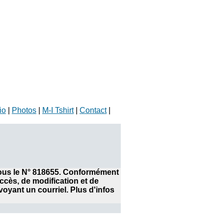
io
|
Photos
|
M-I Tshirt
|
Contact
|
 sous le N° 818655. Conformément
accès, de modification et de
yant un courriel. Plus d'infos