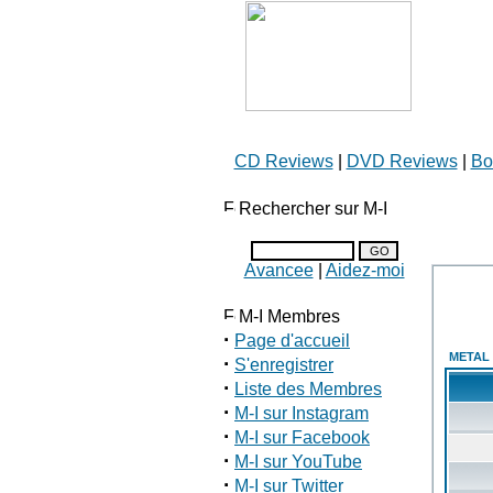
CD Reviews
|
DVD Reviews
|
Bo
Rechercher sur M-I
Avancee
|
Aidez-moi
M-I Membres
·
Page d'accueil
METAL 
·
S'enregistrer
·
Liste des Membres
·
M-I sur Instagram
·
M-I sur Facebook
·
M-I sur YouTube
·
M-I sur Twitter