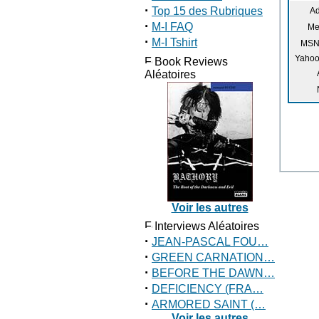
·
Top 15 des Rubriques
Ad
·
M-I FAQ
Me
·
M-I Tshirt
MSN
Yahoo
Book Reviews
Aléatoires
Voir les autres
Interviews Aléatoires
·
JEAN-PASCAL FOU…
·
GREEN CARNATION…
·
BEFORE THE DAWN…
·
DEFICIENCY (FRA…
·
ARMORED SAINT (…
Voir les autres