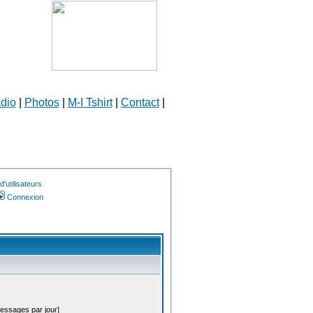
dio
|
Photos
|
M-I Tshirt
|
Contact
|
'utilisateurs
Connexion
messages par jour]