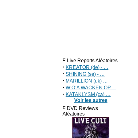
Live Reports Aléatoires
·
KREATOR (de) - …
·
SHINING (se) - …
·
MARILLION (uk) …
·
W:O:A WACKEN OP…
·
KATAKLYSM (ca) …
Voir les autres
DVD Reviews
Aléatoires