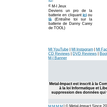
M-I Jeux
Deviens un pro de la
batterie en cliquant
ici
ou
là
(Entraîne toi sur la
batterie de Danny Carey
de TOOL)
MI YouTube
|
MI Instagram
|
MI Fa
CD Reviews
|
DVD Reviews
|
Boo
M-I Banner
Metal-Impact est inscrit à la C
à la loi Informatique et Li
suppression des données qui v
| © Metal-Impact Since 2