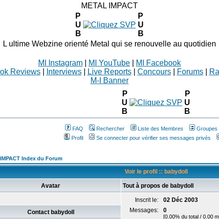
METAL IMPACT
P
P
U
U
B
B
L ultime Webzine orienté Metal qui se renouvelle au quotidien
MI Instagram
|
MI YouTube
|
MI Facebook
ok Reviews
|
Interviews
|
Live Reports
|
Concours
|
Forums
|
Ra
M-I Banner
P
P
U
U
B
B
FAQ
Rechercher
Liste des Membres
Groupes d
Profil
Se connecter pour vérifier ses messages privés
IMPACT Index du Forum
Voir le profil :: babydoll
Avatar
Tout à propos de babydoll
Inscrit le:
02 Déc 2003
Messages:
0
Contact babydoll
[0.00% du total / 0.00 