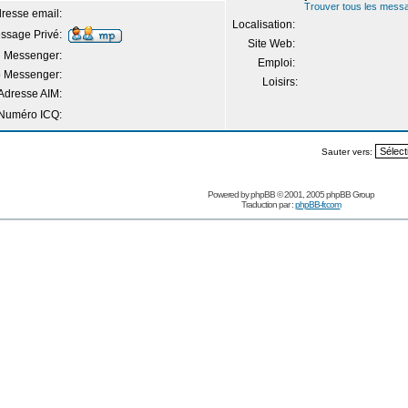
Trouver tous les mess
resse email:
Localisation:
ssage Privé:
Site Web:
 Messenger:
Emploi:
 Messenger:
Loisirs:
Adresse AIM:
Numéro ICQ:
Sauter vers:
Powered by
phpBB
© 2001, 2005 phpBB Group
Traduction par :
phpBB-fr.com