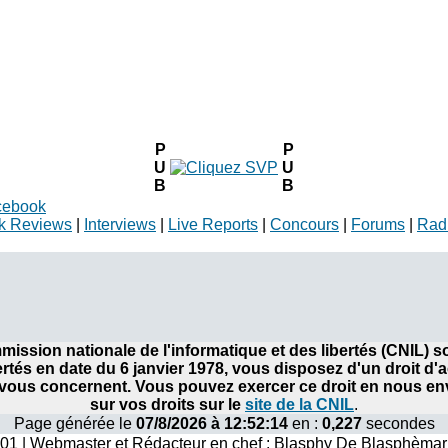
P
P
U
U
B
B
cebook
k Reviews
|
Interviews
|
Live Reports
|
Concours
|
Forums
|
Rad
ommission nationale de l'informatique et des libertés (CNIL)
bertés en date du 6 janvier 1978, vous disposez d'un droit d'
ous concernent. Vous pouvez exercer ce droit en nous envo
sur vos droits sur le
site de la CNIL
.
Page générée le
07/8/2026 à 12:52:14
en :
0,227
secondes
001 | Webmaster et Rédacteur en chef : Blasphy De Blasphèmar