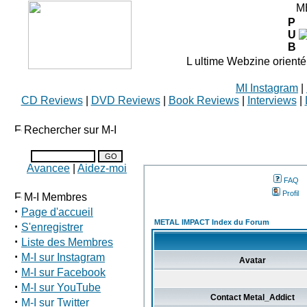
M
P
U
B
L ultime Webzine orienté
MI Instagram
|
CD Reviews
|
DVD Reviews
|
Book Reviews
|
Interviews
|
Rechercher sur M-I
Avancee
|
Aidez-moi
FAQ
Profil
M-I Membres
·
Page d'accueil
METAL IMPACT Index du Forum
·
S'enregistrer
·
Liste des Membres
·
M-I sur Instagram
Avatar
·
M-I sur Facebook
·
M-I sur YouTube
Contact Metal_Addict
·
M-I sur Twitter