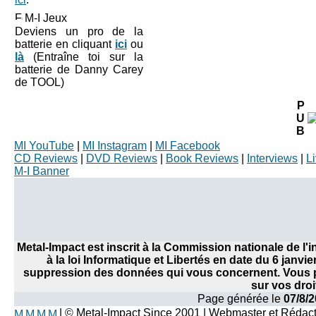
M-I Jeux
Deviens un pro de la
batterie en cliquant
ici
ou
là
(Entraîne toi sur la
batterie de Danny Carey
de TOOL)
P
U
B
MI YouTube
|
MI Instagram
|
MI Facebook
CD Reviews
|
DVD Reviews
|
Book Reviews
|
Interviews
|
L
M-I Banner
Metal-Impact est inscrit à la Commission nationale de l
à la loi Informatique et Libertés en date du 6 janvi
suppression des données qui vous concernent. Vous po
sur vos droi
Page générée le
07/8/2
| © Metal-Impact Since 2001 | Webmaster et Rédac