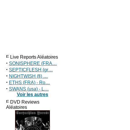
Live Reports Aléatoires
·
SONISPHERE (FRA…
·
SEPTICFLESH (gr…
·
NIGHTWISH (fi) …
·
ETHS (FRA) - Ro…
·
SWANS (usa) - L…
Voir les autres
DVD Reviews
Aléatoires