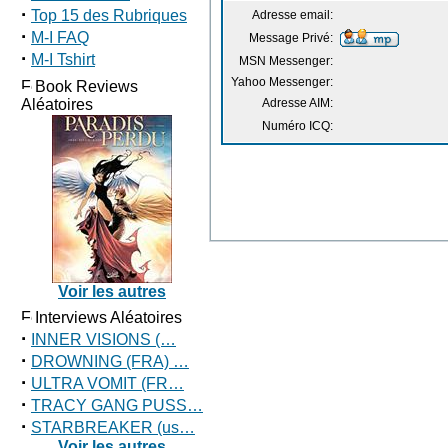
·
Top 15 des Rubriques
Adresse email:
·
M-I FAQ
Message Privé:
·
M-I Tshirt
MSN Messenger:
Yahoo Messenger:
Book Reviews
Aléatoires
Adresse AIM:
Numéro ICQ:
Voir les autres
Interviews Aléatoires
·
INNER VISIONS (…
·
DROWNING (FRA) …
·
ULTRA VOMIT (FR…
·
TRACY GANG PUSS…
·
STARBREAKER (us…
Voir les autres