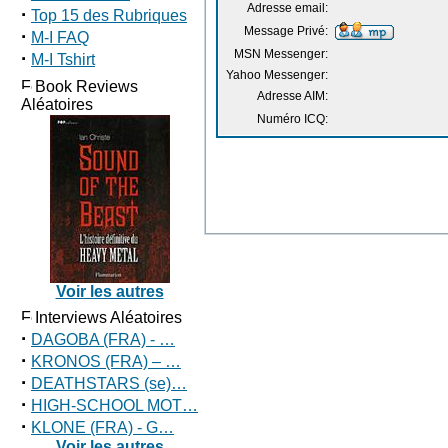
Adresse email:
·
Top 15 des Rubriques
Message Privé:
·
M-I FAQ
MSN Messenger:
·
M-I Tshirt
Yahoo Messenger:
Book Reviews
Adresse AIM:
Aléatoires
Numéro ICQ:
Voir les autres
Interviews Aléatoires
·
DAGOBA (FRA) - …
·
KRONOS (FRA) – …
·
DEATHSTARS (se)…
·
HIGH-SCHOOL MOT…
·
KLONE (FRA) - G…
Voir les autres