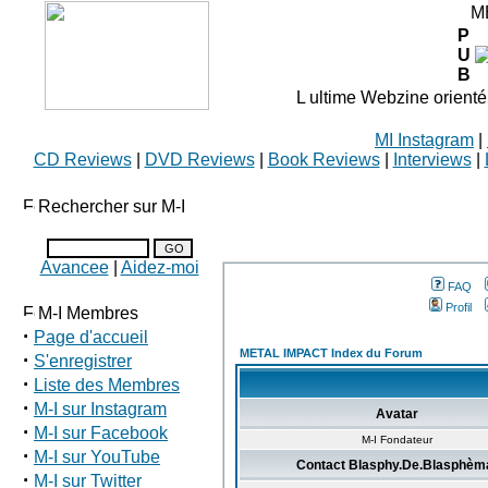
M
P
U
B
L ultime Webzine orienté
MI Instagram
|
CD Reviews
|
DVD Reviews
|
Book Reviews
|
Interviews
|
Rechercher sur M-I
Avancee
|
Aidez-moi
FAQ
Profil
M-I Membres
·
Page d'accueil
METAL IMPACT Index du Forum
·
S'enregistrer
·
Liste des Membres
·
M-I sur Instagram
Avatar
·
M-I sur Facebook
M-I Fondateur
·
M-I sur YouTube
Contact Blasphy.De.Blasphèm
·
M-I sur Twitter