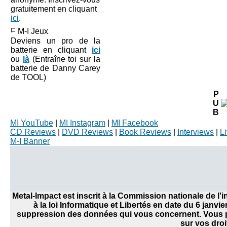
gratuitement en cliquant
ici
.
M-I Jeux
Deviens un pro de la
batterie en cliquant
ici
ou
là
(Entraîne toi sur la
batterie de Danny Carey
de TOOL)
P
U
B
MI YouTube
|
MI Instagram
|
MI Facebook
CD Reviews
|
DVD Reviews
|
Book Reviews
|
Interviews
|
L
M-I Banner
Metal-Impact est inscrit à la Commission nationale de l
à la loi Informatique et Libertés en date du 6 janvi
suppression des données qui vous concernent. Vous po
sur vos droi