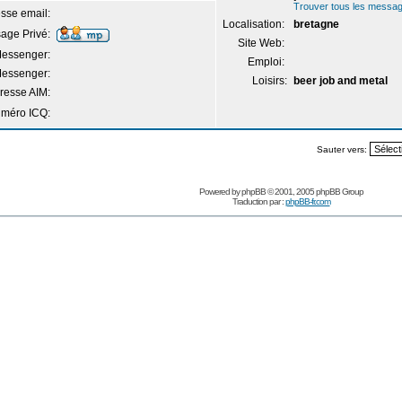
Trouver tous les messag
sse email:
Localisation:
bretagne
age Privé:
Site Web:
essenger:
Emploi:
essenger:
Loisirs:
beer job and metal
resse AIM:
méro ICQ:
Sauter vers:
Powered by
phpBB
© 2001, 2005 phpBB Group
Traduction par :
phpBB-fr.com