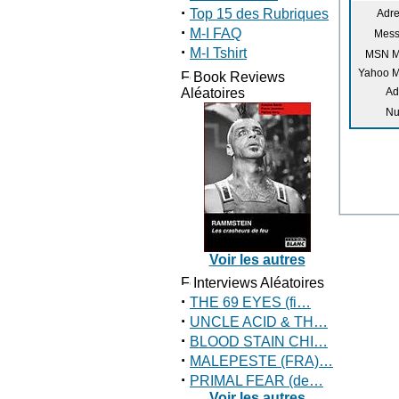
·
Top 15 des Rubriques
Adre
·
M-I FAQ
Mess
·
M-I Tshirt
MSN M
Yahoo M
Book Reviews
Aléatoires
Ad
Nu
Voir les autres
Interviews Aléatoires
·
THE 69 EYES (fi…
·
UNCLE ACID & TH…
·
BLOOD STAIN CHI…
·
MALEPESTE (FRA)…
·
PRIMAL FEAR (de…
Voir les autres