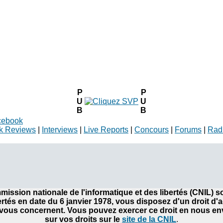
P
P
U
U
B
B
cebook
k Reviews
|
Interviews
|
Live Reports
|
Concours
|
Forums
|
Rad
ommission nationale de l'informatique et des libertés (CNIL)
bertés en date du 6 janvier 1978, vous disposez d'un droit d'
ous concernent. Vous pouvez exercer ce droit en nous envo
sur vos droits sur le
site de la CNIL
.