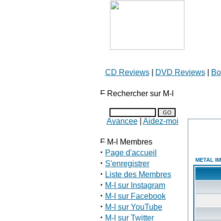
CD Reviews
|
DVD Reviews
|
Bo
Rechercher sur M-I
Avancee
|
Aidez-moi
M-I Membres
·
Page d'accueil
METAL IM
·
S'enregistrer
·
Liste des Membres
·
M-I sur Instagram
·
M-I sur Facebook
·
M-I sur YouTube
·
M-I sur Twitter