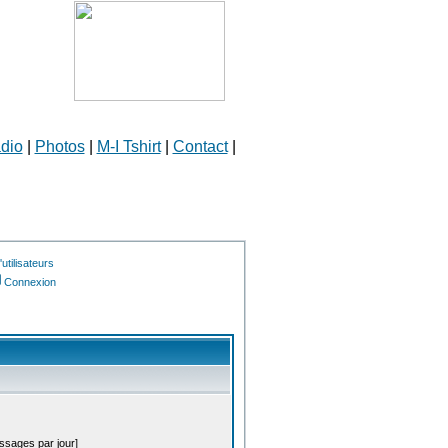
dio
|
Photos
|
M-I Tshirt
|
Contact
|
utilisateurs
Connexion
essages par jour]