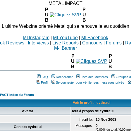
METAL IMPACT
P
P
U
U
B
B
L ultime Webzine orienté Metal qui se renouvelle au quotidien
MI Instagram
|
MI YouTube
|
MI Facebook
ok Reviews
|
Interviews
|
Live Reports
|
Concours
|
Forums
|
Ra
M-I Banner
P
P
U
U
B
B
FAQ
Rechercher
Liste des Membres
Groupes d'
Profil
Se connecter pour vérifier ses messages privés
PACT Index du Forum
Voir le profil :: cythraul
Avatar
Tout à propos de cythraul
Inscrit le:
10 Nov 2003
Messages:
0
Contact cythraul
[0.00% du total / 0.00 m