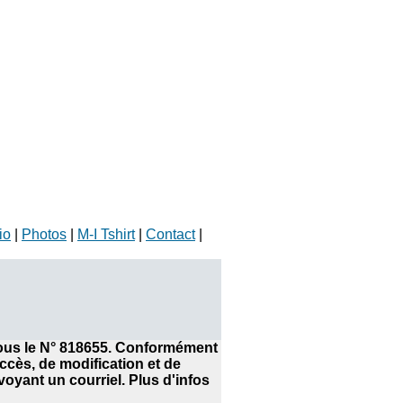
io
|
Photos
|
M-I Tshirt
|
Contact
|
 sous le N° 818655. Conformément
accès, de modification et de
yant un courriel. Plus d'infos