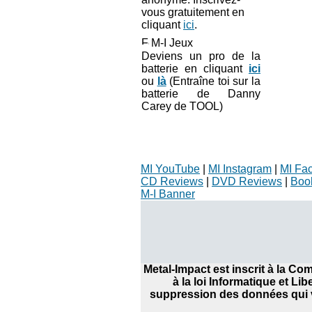
vous gratuitement en
cliquant
ici
.
M-I Jeux
Deviens un pro de la
batterie en cliquant
ici
ou
là
(Entraîne toi sur la
batterie de Danny
Carey de TOOL)
MI YouTube
|
MI Instagram
|
MI Fa
CD Reviews
|
DVD Reviews
|
Boo
M-I Banner
Metal-Impact est inscrit à la C
à la loi Informatique et Li
suppression des données qui v