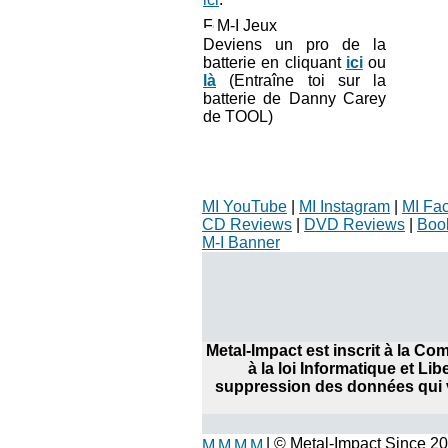
M-I Jeux
Deviens un pro de la
batterie en cliquant
ici
ou
là
(Entraîne toi sur la
batterie de Danny Carey
de TOOL)
MI YouTube
|
MI Instagram
|
MI Fa
CD Reviews
|
DVD Reviews
|
Boo
M-I Banner
Metal-Impact est inscrit à la C
à la loi Informatique et Li
suppression des données qui v
| © Metal-Impact Since 2