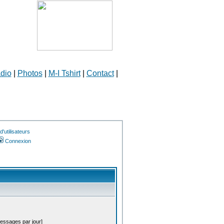
dio
|
Photos
|
M-I Tshirt
|
Contact
|
'utilisateurs
Connexion
messages par jour]