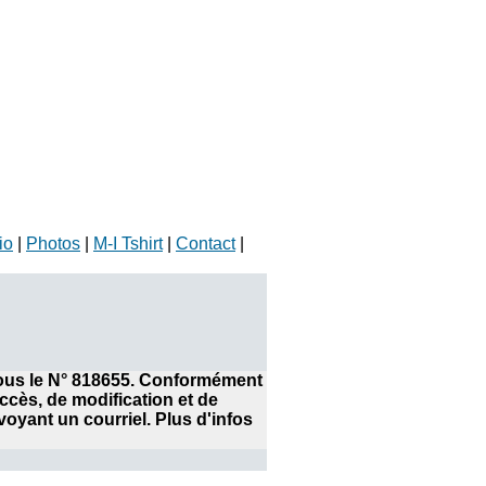
io
|
Photos
|
M-I Tshirt
|
Contact
|
 sous le N° 818655. Conformément
accès, de modification et de
yant un courriel. Plus d'infos