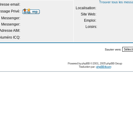
Trouver tous les messa
resse email:
Localisation:
ssage Privé:
Site Web:
 Messenger:
Emploi:
 Messenger:
Loisirs:
Adresse AIM:
Numéro ICQ:
Sauter vers:
Powered by
phpBB
© 2001, 2005 phpBB Group
Traduction par :
phpBB-fr.com