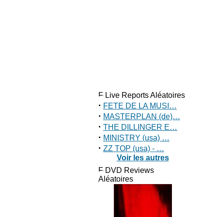
Live Reports Aléatoires
·
FETE DE LA MUSI…
·
MASTERPLAN (de)…
·
THE DILLINGER E…
·
MINISTRY (usa) …
·
ZZ TOP (usa) - …
Voir les autres
DVD Reviews
Aléatoires