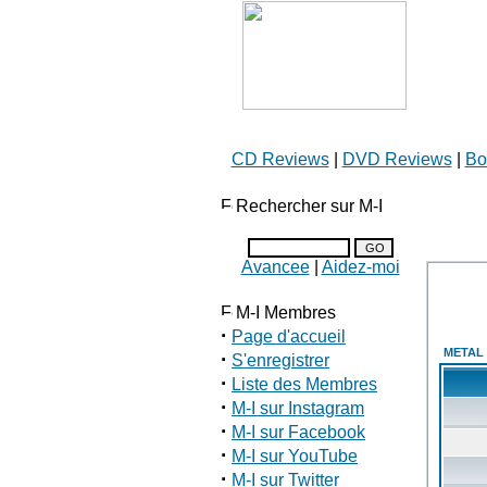
CD Reviews
|
DVD Reviews
|
Bo
Rechercher sur M-I
Avancee
|
Aidez-moi
M-I Membres
·
Page d'accueil
METAL 
·
S'enregistrer
·
Liste des Membres
·
M-I sur Instagram
·
M-I sur Facebook
·
M-I sur YouTube
·
M-I sur Twitter