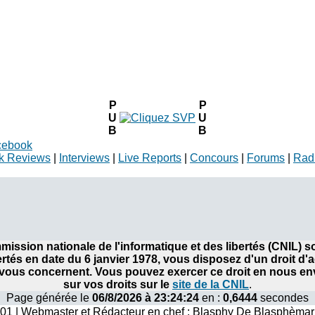
P
P
U
U
B
B
cebook
k Reviews
|
Interviews
|
Live Reports
|
Concours
|
Forums
|
Rad
ommission nationale de l'informatique et des libertés (CNIL)
bertés en date du 6 janvier 1978, vous disposez d'un droit d'
ous concernent. Vous pouvez exercer ce droit en nous envo
sur vos droits sur le
site de la CNIL
.
Page générée le
06/8/2026 à 23:24:24
en :
0,6444
secondes
001 | Webmaster et Rédacteur en chef : Blasphy De Blasphèmar