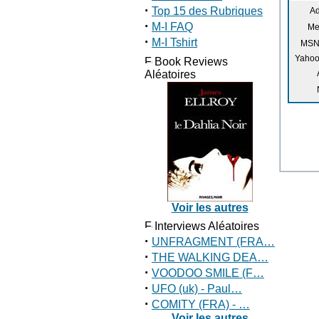
·
Top 15 des Rubriques
Ad
·
M-I FAQ
Me
·
M-I Tshirt
MSN
Yahoo
Book Reviews
Aléatoires
Voir les autres
Interviews Aléatoires
·
UNFRAGMENT (FRA…
·
THE WALKING DEA…
·
VOODOO SMILE (F…
·
UFO (uk) - Paul…
·
COMITY (FRA) - …
Voir les autres