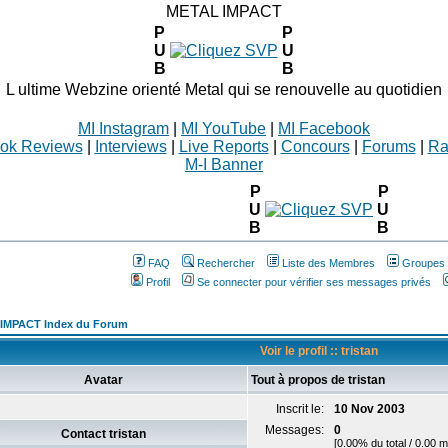
METAL IMPACT
P
P
U
U
B
B
L ultime Webzine orienté Metal qui se renouvelle au quotidien
MI Instagram
|
MI YouTube
|
MI Facebook
ok Reviews
|
Interviews
|
Live Reports
|
Concours
|
Forums
|
Ra
M-I Banner
P
P
U
U
B
B
FAQ
Rechercher
Liste des Membres
Groupes d
Profil
Se connecter pour vérifier ses messages privés
IMPACT Index du Forum
Voir le profil :: tristan
Avatar
Tout à propos de tristan
Inscrit le:
10 Nov 2003
Messages:
0
Contact tristan
[0.00% du total / 0.00 