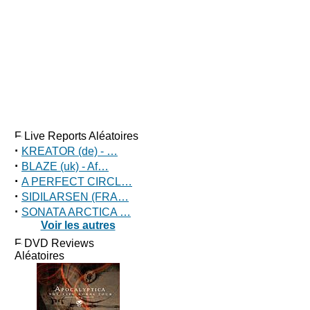
Live Reports Aléatoires
·
KREATOR (de) - …
·
BLAZE (uk) - Af…
·
A PERFECT CIRCL…
·
SIDILARSEN (FRA…
·
SONATA ARCTICA …
Voir les autres
DVD Reviews
Aléatoires