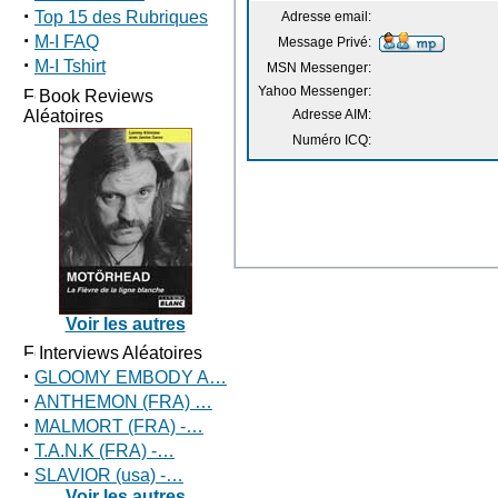
·
Top 15 des Rubriques
Adresse email:
·
M-I FAQ
Message Privé:
·
M-I Tshirt
MSN Messenger:
Yahoo Messenger:
Book Reviews
Aléatoires
Adresse AIM:
Numéro ICQ:
Voir les autres
Interviews Aléatoires
·
GLOOMY EMBODY A…
·
ANTHEMON (FRA) …
·
MALMORT (FRA) -…
·
T.A.N.K (FRA) -…
·
SLAVIOR (usa) -…
Voir les autres