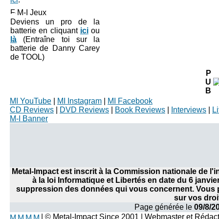
M-I Jeux
Deviens un pro de la
batterie en cliquant
ici
ou
là
(Entraîne toi sur la
batterie de Danny Carey
de TOOL)
P
U
B
MI YouTube
|
MI Instagram
|
MI Facebook
CD Reviews
|
DVD Reviews
|
Book Reviews
|
Interviews
|
L
M-I Banner
Metal-Impact est inscrit à la Commission nationale de l
à la loi Informatique et Libertés en date du 6 janvi
suppression des données qui vous concernent. Vous po
sur vos droi
Page générée le
09/8/2
| © Metal-Impact Since 2001 | Webmaster et Rédac