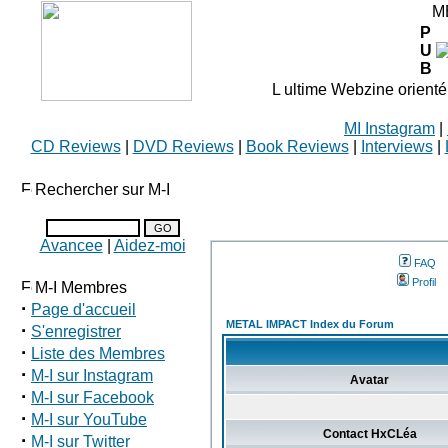
M
P
U
B
L ultime Webzine orienté
MI Instagram
|
CD Reviews
|
DVD Reviews
|
Book Reviews
|
Interviews
|
Rechercher sur M-I
Avancee
|
Aidez-moi
FAQ
Profil
M-I Membres
·
Page d'accueil
METAL IMPACT Index du Forum
·
S'enregistrer
·
Liste des Membres
·
M-I sur Instagram
Avatar
·
M-I sur Facebook
·
M-I sur YouTube
Contact HxCLéa
·
M-I sur Twitter