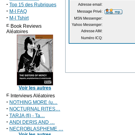
·
Top 15 des Rubriques
Adresse email:
·
M-I FAQ
Message Privé:
·
M-I Tshirt
MSN Messenger:
Yahoo Messenger:
Book Reviews
Aléatoires
Adresse AIM:
Numéro ICQ:
Voir les autres
Interviews Aléatoires
·
NOTHING MORE (u…
·
NOCTURNAL RITES…
·
TARJA (fi) - Ta…
·
ANDI DERIS AND …
·
NECROBLASPHEME …
Voir les autres