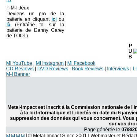
M-I Jeux
Deviens un pro de la
batterie en cliquant
ici
ou
là
(Entraîne toi sur la
batterie de Danny Carey
de TOOL)
P
U
B
MI YouTube
|
MI Instagram
|
MI Facebook
CD Reviews
|
DVD Reviews
|
Book Reviews
|
Interviews
|
L
M-I Banner
Metal-Impact est inscrit à la Commission nationale de l
à la loi Informatique et Libertés en date du 6 janvi
suppression des données qui vous concernent. Vous po
sur vos droi
Page générée le
07/8/2
| © Metal-Impact Since 2001 | Webmaster et Rédac