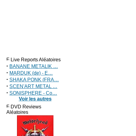
Live Reports Aléatoires
·
BANANE METALIK …
·
MARDUK (de) - E…
·
SHAKA PONK (FRA…
·
SCEN'ART METAL …
·
SONISPHERE - Co…
Voir les autres
DVD Reviews
Aléatoires