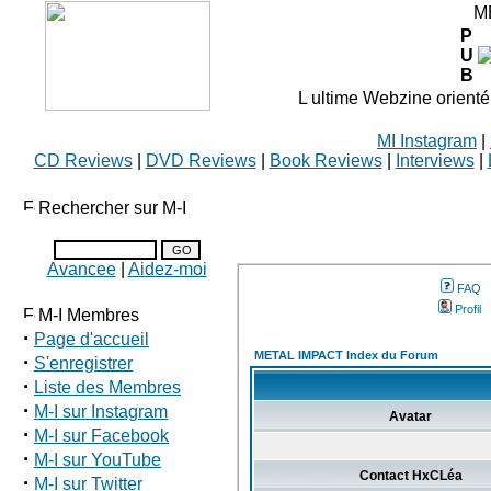
M
P
U
B
L ultime Webzine orienté
MI Instagram
|
CD Reviews
|
DVD Reviews
|
Book Reviews
|
Interviews
|
Rechercher sur M-I
Avancee
|
Aidez-moi
FAQ
Profil
M-I Membres
·
Page d'accueil
METAL IMPACT Index du Forum
·
S'enregistrer
·
Liste des Membres
·
M-I sur Instagram
Avatar
·
M-I sur Facebook
·
M-I sur YouTube
Contact HxCLéa
·
M-I sur Twitter