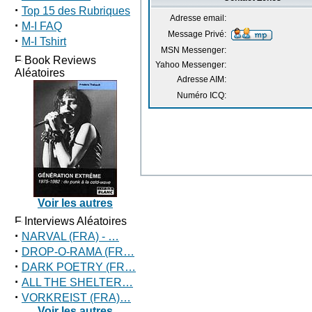
·
Top 15 des Rubriques
Adresse email:
·
M-I FAQ
Message Privé:
·
M-I Tshirt
MSN Messenger:
Book Reviews
Yahoo Messenger:
Aléatoires
Adresse AIM:
Numéro ICQ:
Voir les autres
Interviews Aléatoires
·
NARVAL (FRA) - …
·
DROP-O-RAMA (FR…
·
DARK POETRY (FR…
·
ALL THE SHELTER…
·
VORKREIST (FRA)…
Voir les autres