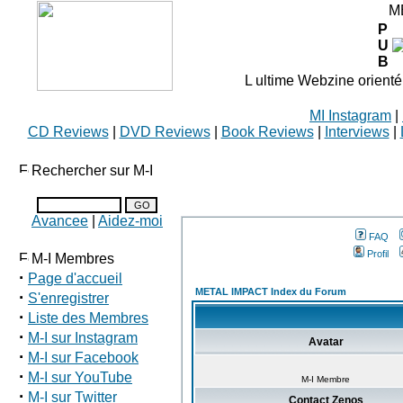
M
P
U
B
L ultime Webzine orienté
MI Instagram
|
CD Reviews
|
DVD Reviews
|
Book Reviews
|
Interviews
|
Rechercher sur M-I
Avancee
|
Aidez-moi
FAQ
Profil
M-I Membres
·
Page d'accueil
METAL IMPACT Index du Forum
·
S'enregistrer
·
Liste des Membres
·
M-I sur Instagram
Avatar
·
M-I sur Facebook
·
M-I sur YouTube
M-I Membre
·
M-I sur Twitter
Contact Zenos