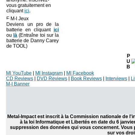
vous gratuitement en
cliquant
ici
.
M-I Jeux
Deviens un pro de la
batterie en cliquant
ici
ou
là
(Entraîne toi sur la
batterie de Danny Carey
de TOOL)
P
U
B
MI YouTube
|
MI Instagram
|
MI Facebook
CD Reviews
|
DVD Reviews
|
Book Reviews
|
Interviews
|
L
M-I Banner
Metal-Impact est inscrit à la Commission nationale de l
à la loi Informatique et Libertés en date du 6 janvi
suppression des données qui vous concernent. Vous po
sur vos droi