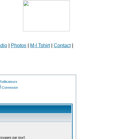
dio
|
Photos
|
M-I Tshirt
|
Contact
|
utilisateurs
Connexion
essages par jour]