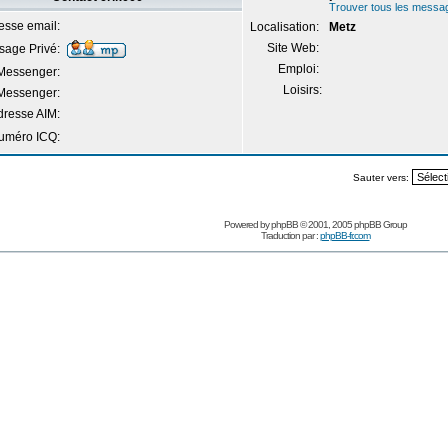
Trouver tous les messa
esse email:
Localisation:
Metz
Site Web:
age Privé:
Emploi:
essenger:
Loisirs:
Messenger:
dresse AIM:
uméro ICQ:
Sauter vers:
Powered by
phpBB
© 2001, 2005 phpBB Group
Traduction par :
phpBB-fr.com