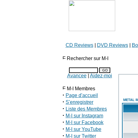
CD Reviews
|
DVD Reviews
|
Bo
Rechercher sur M-I
Avancee
|
Aidez-moi
M-I Membres
·
Page d'accueil
METAL I
·
S'enregistrer
·
Liste des Membres
·
M-I sur Instagram
·
M-I sur Facebook
·
M-I sur YouTube
·
M-I sur Twitter