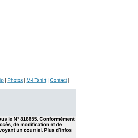
io
|
Photos
|
M-I Tshirt
|
Contact
|
 sous le N° 818655. Conformément
accès, de modification et de
yant un courriel. Plus d'infos