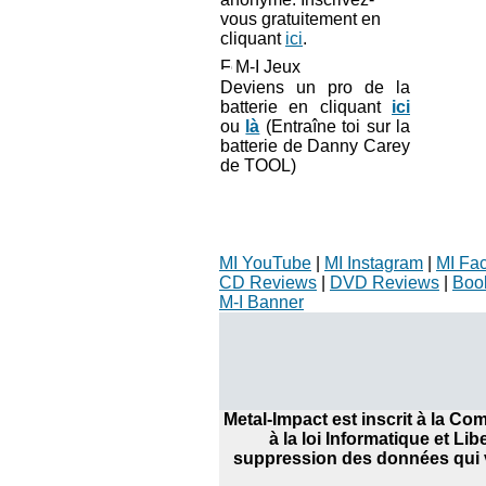
vous gratuitement en
cliquant
ici
.
M-I Jeux
Deviens un pro de la
batterie en cliquant
ici
ou
là
(Entraîne toi sur la
batterie de Danny Carey
de TOOL)
MI YouTube
|
MI Instagram
|
MI Fa
CD Reviews
|
DVD Reviews
|
Boo
M-I Banner
Metal-Impact est inscrit à la C
à la loi Informatique et Li
suppression des données qui v