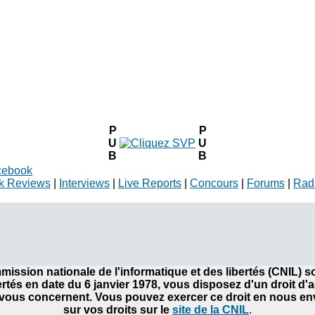
P
P
U
U
B
B
cebook
k Reviews
|
Interviews
|
Live Reports
|
Concours
|
Forums
|
Rad
ommission nationale de l'informatique et des libertés (CNIL)
bertés en date du 6 janvier 1978, vous disposez d'un droit d'
ous concernent. Vous pouvez exercer ce droit en nous envo
sur vos droits sur le
site de la CNIL
.