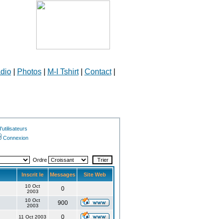
dio
|
Photos
|
M-I Tshirt
|
Contact
|
utilisateurs
Connexion
Ordre
Inscrit le
Messages
Site Web
10 Oct
0
2003
10 Oct
900
2003
0
11 Oct 2003