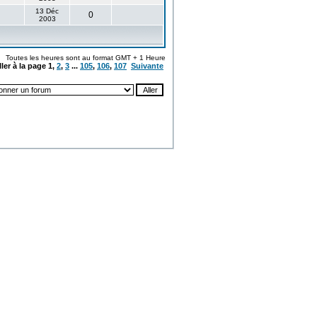
13 Déc
0
2003
Toutes les heures sont au format GMT + 1 Heure
ller à la page
1
,
2
,
3
...
105
,
106
,
107
Suivante