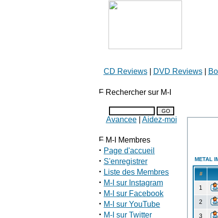
CD Reviews
|
DVD Reviews
|
Bo
Rechercher sur M-I
Avancee
|
Aidez-moi
M-I Membres
·
Page d'accueil
·
METAL I
S'enregistrer
·
Liste des Membres
#
·
M-I sur Instagram
1
·
M-I sur Facebook
·
2
M-I sur YouTube
·
M-I sur Twitter
3