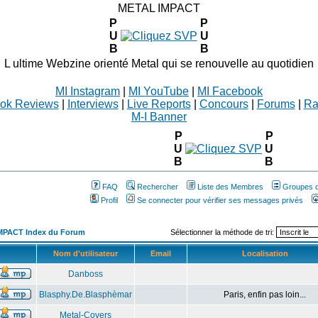
METAL IMPACT
P
P
U
U
B
B
L ultime Webzine orienté Metal qui se renouvelle au quotidien
MI Instagram
|
MI YouTube
|
MI Facebook
ok Reviews
|
Interviews
|
Live Reports
|
Concours
|
Forums
|
Ra
M-I Banner
P
P
U
U
B
B
FAQ
Rechercher
Liste des Membres
Groupes d'
Profil
Se connecter pour vérifier ses messages privés
MPACT Index du Forum
Sélectionner la méthode de tri:
Nom d'utilisateur
Email
Localisation
Danboss
Blasphy.De.Blasphèmar
Paris, enfin pas loin...
Metal-Covers