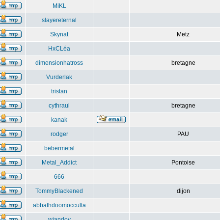
MiKL
slayereternal
Skynat
Metz
HxCLéa
dimensionhatross
bretagne
Vurderlak
tristan
cythraul
bretagne
kanak
rodger
PAU
bebermetal
Metal_Addict
Pontoise
666
TommyBlackened
dijon
abbathdoomocculta
wiandov