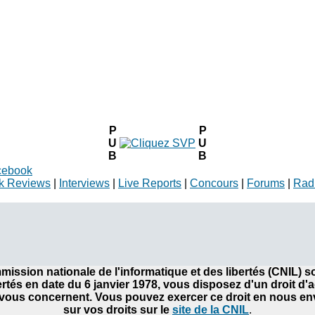
P
P
U
U
B
B
cebook
k Reviews
|
Interviews
|
Live Reports
|
Concours
|
Forums
|
Rad
ommission nationale de l'informatique et des libertés (CNIL)
bertés en date du 6 janvier 1978, vous disposez d'un droit d'
ous concernent. Vous pouvez exercer ce droit en nous envo
sur vos droits sur le
site de la CNIL
.