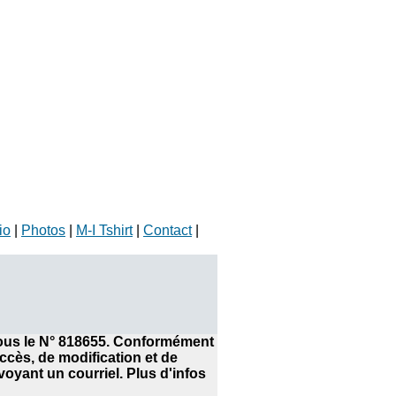
io
|
Photos
|
M-I Tshirt
|
Contact
|
 sous le N° 818655. Conformément
accès, de modification et de
yant un courriel. Plus d'infos