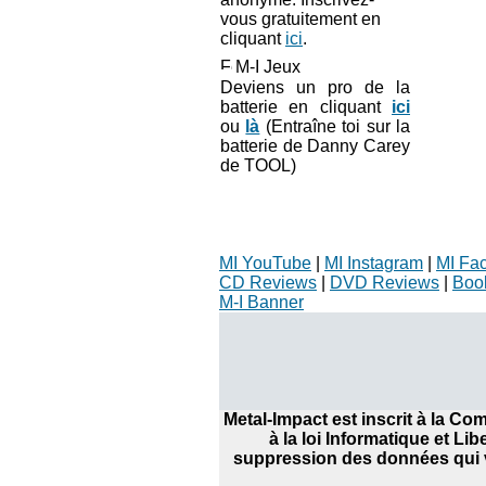
vous gratuitement en
cliquant
ici
.
M-I Jeux
Deviens un pro de la
batterie en cliquant
ici
ou
là
(Entraîne toi sur la
batterie de Danny Carey
de TOOL)
MI YouTube
|
MI Instagram
|
MI Fa
CD Reviews
|
DVD Reviews
|
Boo
M-I Banner
Metal-Impact est inscrit à la C
à la loi Informatique et Li
suppression des données qui v