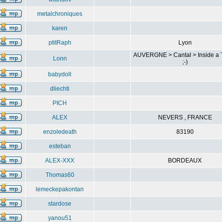
metalchroniques
karen
ptitRaph
Lyon
AUVERGNE > Cantal > Inside a 
Lonn
;-)
babydoll
dliechti
PICH
ALEX
NEVERS , FRANCE
enzoledeath
83190
esteban
ALEX-XXX
BORDEAUX
Thomas60
lemeckepakontan
stardose
yanou51