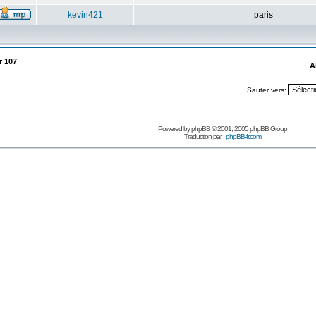
kevin421
paris
r
107
A
Sauter vers:
Powered by
phpBB
© 2001, 2005 phpBB Group
Traduction par :
phpBB-fr.com