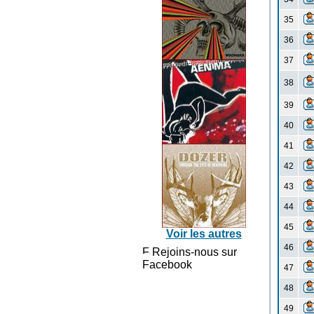
35
36
37
38
39
40
41
42
43
44
45
Voir les autres
46
Rejoins-nous sur
Facebook
47
48
49