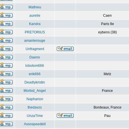
Mathieu
aurelie
Caen
Kandra
Paris 9e
PRETORIUS
eybens (38)
amanlerouge
Unfragment
Daeno
lobotom666
erik666
Metz
Deadlykristin
Morbid_Angel
France
Napharion
thedavzs
Bordeaux, France
UnzaTime
Pau
Assospeedkill