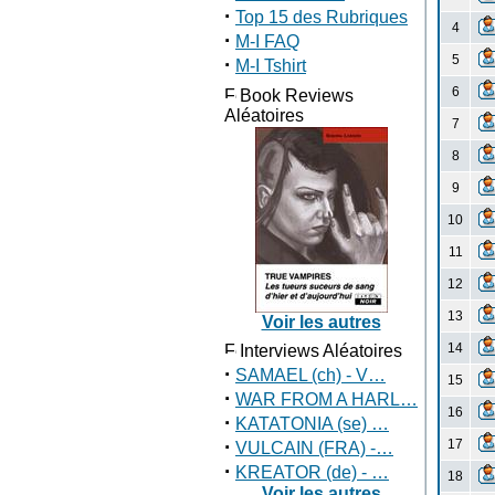
·
Top 15 des Rubriques
4
·
M-I FAQ
5
·
M-I Tshirt
6
Book Reviews
Aléatoires
7
8
9
10
11
12
13
Voir les autres
14
Interviews Aléatoires
·
SAMAEL (ch) - V…
15
·
WAR FROM A HARL…
16
·
KATATONIA (se) …
·
17
VULCAIN (FRA) -…
·
KREATOR (de) - …
18
Voir les autres