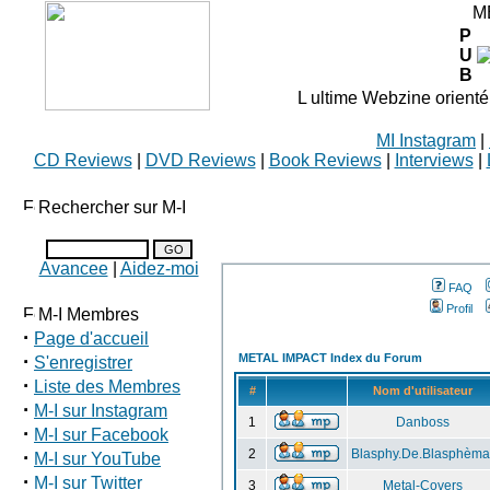
M
P
U
B
L ultime Webzine orienté
MI Instagram
|
CD Reviews
|
DVD Reviews
|
Book Reviews
|
Interviews
|
Rechercher sur M-I
Avancee
|
Aidez-moi
FAQ
Profil
M-I Membres
·
Page d'accueil
·
METAL IMPACT Index du Forum
S'enregistrer
·
Liste des Membres
#
Nom d'utilisateur
·
M-I sur Instagram
1
Danboss
·
M-I sur Facebook
·
2
Blasphy.De.Blasphèma
M-I sur YouTube
·
M-I sur Twitter
3
Metal-Covers