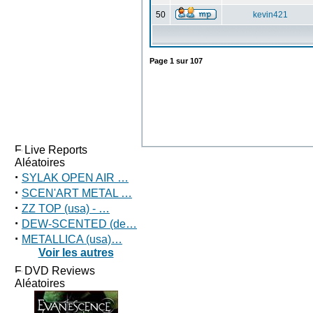
50
kevin421
Page
1
sur
107
Live Reports
Aléatoires
·
SYLAK OPEN AIR …
·
SCEN'ART METAL …
·
ZZ TOP (usa) - …
·
DEW-SCENTED (de…
·
METALLICA (usa)…
Voir les autres
DVD Reviews
Aléatoires