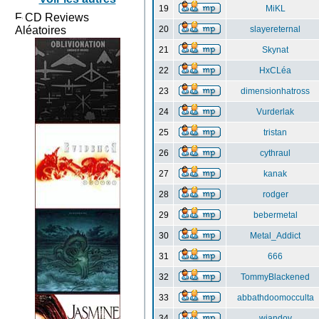
19
MiKL
CD Reviews
Aléatoires
20
slayereternal
21
Skynat
22
HxCLéa
23
dimensionhatross
24
Vurderlak
25
tristan
26
cythraul
27
kanak
28
rodger
29
bebermetal
30
Metal_Addict
31
666
32
TommyBlackened
33
abbathdoomocculta
34
wiandov