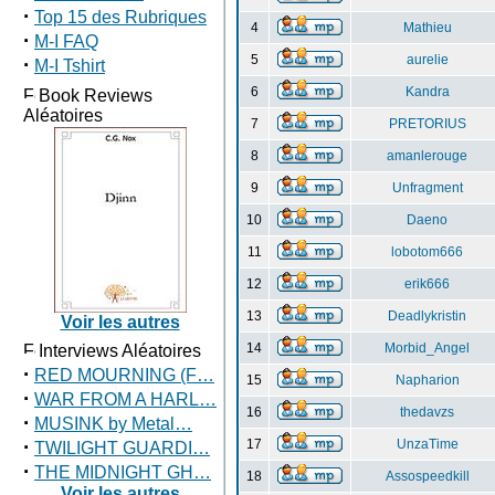
·
Top 15 des Rubriques
4
Mathieu
·
M-I FAQ
5
aurelie
·
M-I Tshirt
6
Kandra
Book Reviews
Aléatoires
7
PRETORIUS
8
amanlerouge
9
Unfragment
10
Daeno
11
lobotom666
12
erik666
13
Deadlykristin
Voir les autres
14
Morbid_Angel
Interviews Aléatoires
·
RED MOURNING (F…
15
Napharion
·
WAR FROM A HARL…
16
thedavzs
·
MUSINK by Metal…
·
17
UnzaTime
TWILIGHT GUARDI…
·
THE MIDNIGHT GH…
18
Assospeedkill
Voir les autres