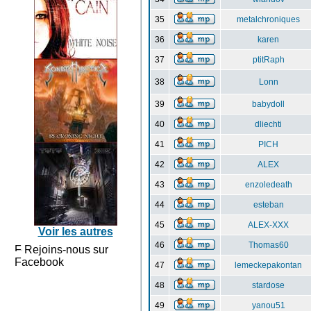
35
metalchroniques
36
karen
37
ptitRaph
38
Lonn
39
babydoll
40
dliechti
41
PICH
42
ALEX
43
enzoledeath
44
esteban
45
ALEX-XXX
Voir les autres
46
Thomas60
Rejoins-nous sur
Facebook
47
lemeckepakontan
48
stardose
49
yanou51