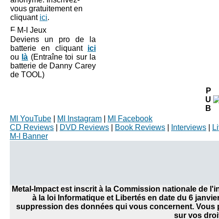
vous gratuitement en
cliquant
ici
.
M-I Jeux
Deviens un pro de la
batterie en cliquant
ici
ou
là
(Entraîne toi sur la
batterie de Danny Carey
de TOOL)
P
U
B
MI YouTube
|
MI Instagram
|
MI Facebook
CD Reviews
|
DVD Reviews
|
Book Reviews
|
Interviews
|
L
M-I Banner
Metal-Impact est inscrit à la Commission nationale de l
à la loi Informatique et Libertés en date du 6 janvi
suppression des données qui vous concernent. Vous po
sur vos droi