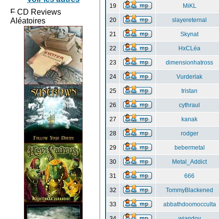
19
MiKL
CD Reviews
Aléatoires
20
slayereternal
21
Skynat
22
HxCLéa
23
dimensionhatross
24
Vurderlak
25
tristan
26
cythraul
27
kanak
28
rodger
29
bebermetal
30
Metal_Addict
31
666
32
TommyBlackened
33
abbathdoomocculta
34
wiandov