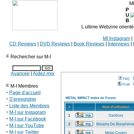
M
P
U
B
L ultime Webzine orienté
MI Instagram
|
CD Reviews
|
DVD Reviews
|
Book Reviews
|
Interviews
|
Rechercher sur M-I
Avancee
|
Aidez-moi
FAQ
Profil
M-I Membres
·
Page d'accueil
·
METAL IMPACT Index du Forum
S'enregistrer
·
Liste des Membres
#
Nom d'utilisateur
·
M-I sur Instagram
1
Danboss
·
M-I sur Facebook
·
2
Blasphy.De.Blasphèma
M-I sur YouTube
·
M-I sur Twitter
3
Metal-Covers