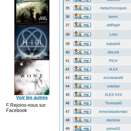
35
metalchroniques
36
karen
37
ptitRaph
38
Lonn
39
babydoll
40
dliechti
41
PICH
42
ALEX
43
enzoledeath
44
esteban
45
ALEX-XXX
Voir les autres
46
Thomas60
Rejoins-nous sur
Facebook
47
lemeckepakontan
48
stardose
49
yanou51