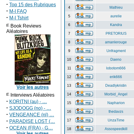
·
Top 15 des Rubriques
4
Mathieu
·
M-I FAQ
5
aurelie
·
M-I Tshirt
6
Kandra
Book Reviews
Aléatoires
7
PRETORIUS
8
amanlerouge
9
Unfragment
10
Daeno
11
lobotom666
12
erik666
13
Deadlykristin
Voir les autres
14
Morbid_Angel
Interviews Aléatoires
·
KORITNI (au) - …
15
Napharion
·
SJODOGG (no) - …
16
thedavzs
·
VENGEANCE (nl) …
·
17
UnzaTime
PARADISE LOST (…
·
OCEAN (FRA) - G…
18
Assospeedkill
Voir les autres