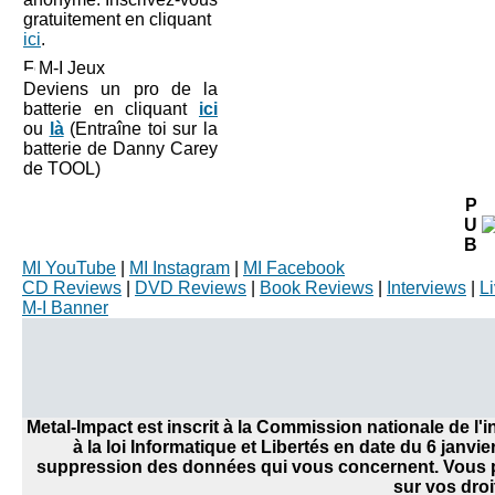
gratuitement en cliquant
ici
.
M-I Jeux
Deviens un pro de la
batterie en cliquant
ici
ou
là
(Entraîne toi sur la
batterie de Danny Carey
de TOOL)
P
U
B
MI YouTube
|
MI Instagram
|
MI Facebook
CD Reviews
|
DVD Reviews
|
Book Reviews
|
Interviews
|
L
M-I Banner
Metal-Impact est inscrit à la Commission nationale de l
à la loi Informatique et Libertés en date du 6 janvi
suppression des données qui vous concernent. Vous po
sur vos droi