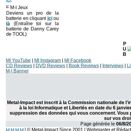
M-I Jeux
Deviens un pro de la
batterie en cliquant
ici
ou
là
(Entraîne toi sur la
batterie de Danny Carey
de TOOL)
P
U
B
MI YouTube
|
MI Instagram
|
MI Facebook
CD Reviews
|
DVD Reviews
|
Book Reviews
|
Interviews
|
L
M-I Banner
Metal-Impact est inscrit à la Commission nationale de l
à la loi Informatique et Libertés en date du 6 janvi
suppression des données qui vous concernent. Vous po
sur vos droi
Page générée le
06/8/2
| © Metal-Impact Since 2001 | Webmaster et Rédac