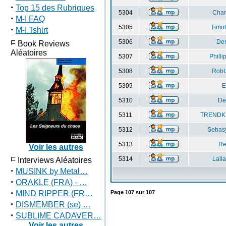
·
Top 15 des Rubriques
5304
Char
·
M-I FAQ
5305
Timo
·
M-I Tshirt
5306
Den
Book Reviews
Aléatoires
5307
Philli
5308
Rob
5309
E
5310
De
5311
TRENDK
5312
Sebas
5313
R
Voir les autres
5314
Lall
Interviews Aléatoires
·
MUSINK by Metal…
·
ORAKLE (FRA) - …
·
MIND RIPPER (FR…
Page
107
sur
107
·
DISMEMBER (se) …
·
SUBLIME CADAVER…
Voir les autres