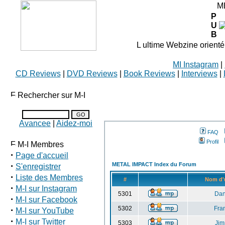
M
P
U
B
L ultime Webzine orienté
MI Instagram
|
CD Reviews
|
DVD Reviews
|
Book Reviews
|
Interviews
|
Rechercher sur M-I
Avancee
|
Aidez-moi
FAQ
Profil
M-I Membres
·
Page d'accueil
·
METAL IMPACT Index du Forum
S'enregistrer
·
Liste des Membres
#
Nom d'u
·
M-I sur Instagram
5301
Dan
·
M-I sur Facebook
·
5302
Fra
M-I sur YouTube
·
M-I sur Twitter
5303
Jim