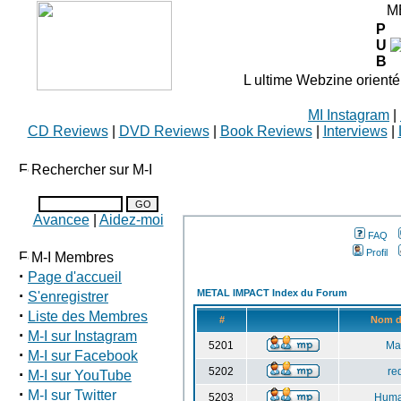
M
P
U
B
L ultime Webzine orienté
MI Instagram
|
CD Reviews
|
DVD Reviews
|
Book Reviews
|
Interviews
|
Rechercher sur M-I
Avancee
|
Aidez-moi
FAQ
Profil
M-I Membres
·
Page d'accueil
·
METAL IMPACT Index du Forum
S'enregistrer
·
Liste des Membres
#
Nom d'
·
M-I sur Instagram
5201
Ma
·
M-I sur Facebook
·
5202
re
M-I sur YouTube
·
M-I sur Twitter
5203
Hum