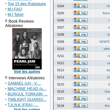
·
Top 15 des Rubriques
5204
Ha
·
M-I FAQ
5205
Renv
·
M-I Tshirt
5206
Book Reviews
Aléatoires
5207
m
5208
d
5209
NEWTC
5210
alter
5211
r
5212
r
5213
da
Voir les autres
5214
Z
Interviews Aléatoires
·
SAMAEL (ch) - V…
5215
d
·
MACHINE HEAD (u…
5216
Gu
·
BURGUL TORKAÏN …
·
5217
cl
TWILIGHT GUARDI…
·
T.A.N.K (FRA) -…
5218
tho
Voir les autres