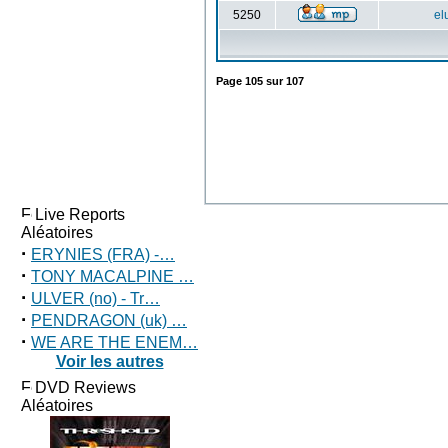
5250
el
Page
105
sur
107
Live Reports
Aléatoires
·
ERYNIES (FRA) -…
·
TONY MACALPINE …
·
ULVER (no) - Tr…
·
PENDRAGON (uk) …
·
WE ARE THE ENEM…
Voir les autres
DVD Reviews
Aléatoires