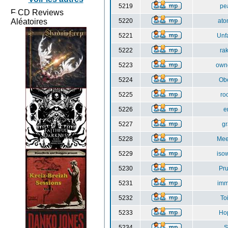
5219
pe
CD Reviews
Aléatoires
5220
at
5221
Unf
5222
ra
5223
own
5224
Ob
5225
ro
5226
e
5227
gr
5228
Me
5229
is
5230
Pru
5231
imm
5232
To
5233
Ho
5234
S