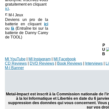
gratuitement en cliquant
ici
.
M-I Jeux
Deviens un pro de la
batterie en cliquant
ici
ou
là
(Entraîne toi sur la
batterie de Danny Carey
de TOOL)
P
U
B
MI YouTube
|
MI Instagram
|
MI Facebook
CD Reviews
|
DVD Reviews
|
Book Reviews
|
Interviews
|
L
M-I Banner
Metal-Impact est inscrit à la Commission nationale de l
à la loi Informatique et Libertés en date du 6 janvi
suppression des données qui vous concernent. Vous po
sur vos droi