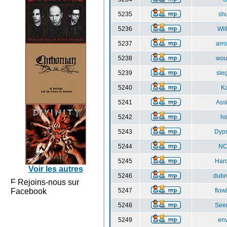
5235
sh
5236
Wil
5237
arr
5238
wo
5239
sle
5240
Ka
5241
Ass
5242
ho
5243
Dyp
5244
NC
5245
Har
Voir les autres
5246
dub
Rejoins-nous sur
Facebook
5247
flo
5248
See
5249
en