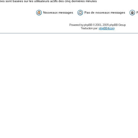
s sont basées sur les utilisateurs actifs des cinq dernières minutes
Nouveaux messages
Pas de nouveaux messages
F
Powered by
phpBB
© 2001, 2005 phpBB Group
Traduction par :
phpBB-fr.com