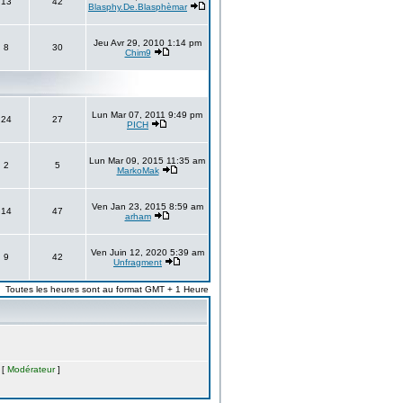
13
42
Blasphy.De.Blasphèmar
Jeu Avr 29, 2010 1:14 pm
8
30
Chim9
Lun Mar 07, 2011 9:49 pm
24
27
PICH
Lun Mar 09, 2015 11:35 am
2
5
MarkoMak
Ven Jan 23, 2015 8:59 am
14
47
arham
Ven Juin 12, 2020 5:39 am
9
42
Unfragment
Toutes les heures sont au format GMT + 1 Heure
 [
Modérateur
]