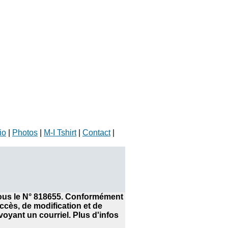
io
|
Photos
|
M-I Tshirt
|
Contact
|
 sous le N° 818655. Conformément
accès, de modification et de
yant un courriel. Plus d'infos