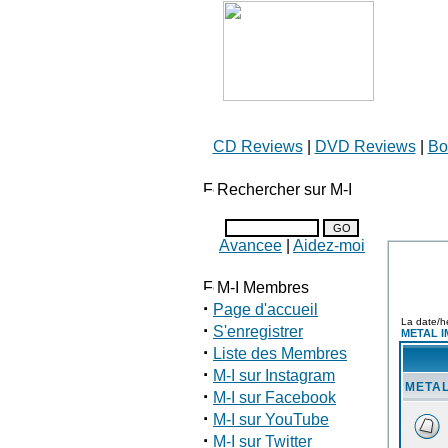
CD Reviews
|
DVD Reviews
|
Bo
Rechercher sur M-I
Avancee
|
Aidez-moi
M-I Membres
·
Page d'accueil
La date/h
·
S'enregistrer
METAL I
·
Liste des Membres
·
M-I sur Instagram
METAL
·
M-I sur Facebook
·
M-I sur YouTube
·
M-I sur Twitter