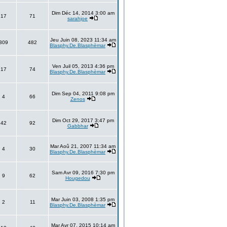
Dim Déc 14, 2014 3:00 am
17
71
sarahjoe
Jeu Juin 08, 2023 11:34 am
309
482
Blasphy.De.Blasphèmar
Ven Juil 05, 2013 4:36 pm
17
74
Blasphy.De.Blasphèmar
Dim Sep 04, 2011 9:08 pm
4
66
Zenos
Dim Oct 29, 2017 3:47 pm
42
92
Gabbhar
Mar Aoû 21, 2007 11:34 am
4
30
Blasphy.De.Blasphèmar
Sam Avr 09, 2016 7:30 pm
9
62
Hougedou
Mar Juin 03, 2008 1:35 pm
2
11
Blasphy.De.Blasphèmar
Mar Avr 07, 2015 10:14 am