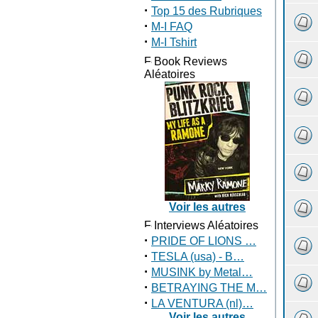
·
Top 15 des Rubriques
·
M-I FAQ
·
M-I Tshirt
Book Reviews
Aléatoires
Voir les autres
Interviews Aléatoires
·
PRIDE OF LIONS …
·
TESLA (usa) - B…
·
MUSINK by Metal…
·
BETRAYING THE M…
·
LA VENTURA (nl)…
Voir les autres