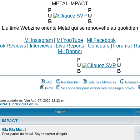
METAL IMPACT
P
P
U
U
B
B
L ultime Webzine orienté Metal qui se renouvelle au quotidien
MI Instagram
|
MI YouTube
|
MI Facebook
ok Reviews
|
Interviews
|
Live Reports
|
Concours
|
Forums
|
Ra
M-I Banner
P
P
U
U
B
B
FAQ
Rechercher
Liste des Membres
Groupes d'
Profil
Se connecter pour vérifier ses messages privés
eure actuelle est Ven Aoû 07, 2026 12:22 pm
MPACT Index du Forum
Forum
S
 IMPACT
Bla Bla Metal
Pour parler du Metal. Soyez ouvert d'esprit...