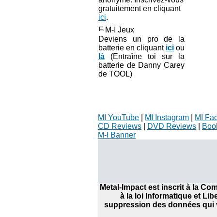
gratuitement en cliquant
ici
.
M-I Jeux
Deviens un pro de la
batterie en cliquant
ici
ou
là
(Entraîne toi sur la
batterie de Danny Carey
de TOOL)
MI YouTube
|
MI Instagram
|
MI Fa
CD Reviews
|
DVD Reviews
|
Boo
M-I Banner
Metal-Impact est inscrit à la C
à la loi Informatique et Li
suppression des données qui v