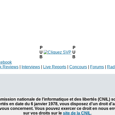
P
P
U
U
B
B
cebook
k Reviews
|
Interviews
|
Live Reports
|
Concours
|
Forums
|
Rad
ommission nationale de l'informatique et des libertés (CNIL)
bertés en date du 6 janvier 1978, vous disposez d'un droit d'
ous concernent. Vous pouvez exercer ce droit en nous envo
sur vos droits sur le
site de la CNIL
.