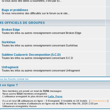
Si vous avez des idées à soumettre, c'est par ici...
Bugs et problèmes
Si vous rencontrez des difficultés sur le forum ou le site...
S OFFICIELS DE GROUPES
Broken Edge
Toutes les infos ou autres renseignement concernant Broken Edge
Gurkkhas
Toutes les infos ou autres renseignement concernant Gurkkhas
Sublime Cadaveric Decomposition (S.C.D)
Toutes les infos ou autres renseignement concernant S.C.D
Unfragment
Toutes les infos ou autres renseignement concernant Unfragment
ous les forums comme lus
t en ligne ?
Nos membres ont posté un total de
5156
messages
Nous avons
5314
membres enregistrés
L'utilisateur enregistré le plus récent est
Lalla_Freya
Il y a en tout
16
utilisateurs en ligne :: 0 Enregistré, 0 Invisible et 16 Invités [
Administrateur
]
Le record du nombre d'utilisateurs en ligne est de
501
le Ven Mar 06, 2026 1:03 pm
Utilisateurs enregistrés: Aucun