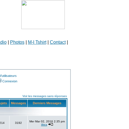
dio
|
Photos
|
M-I Tshirt
|
Contact
|
utilisateurs
Connexion
Voir les messages sans réponses
ujets
Messages
Derniers Messages
Mer Mar 02, 2016 2:35 pm
214
3192
ilitea