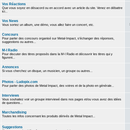
Vos Réactions
Que vous soyez en désacord ou en accord avec un article du site. Venez en débattre
ici...
Vos News
Vous sortez un album, une démo, vous allez faire un concert, etc.
Concours
Pour parler des concours organisé sur Metal-Impact, s'échanger des réponses,
suggestions ou autres...
M-I Radio
Pour discuter des titres proposés dans la M-I Radio et découvrir les titres qui y
figurent...
Annonces
Si vous cherchez un disque, un musicien, un groupe ou autres...
Photos - Ludopix.com
Pour parler des photos de Metal Impact, des votres et de la photo en générale...
Interviews
Vous souhaitez voir un groupe interviewé dans nos pages et/ou vous avez des idées
de questions...
Marchandising
Toutes les infos concernant les produits dérivés de Metal Impact...
Suggestions