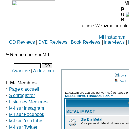
M
P
U
B
L ultime Webzine orienté
MI Instagram
|
CD Reviews
|
DVD Reviews
|
Book Reviews
|
Interviews
|
Rechercher sur M-I
Avancee
|
Aidez-moi
FAQ
Profil
M-I Membres
·
Page d'accueil
La date/heure actuelle est Ven Aoû 07, 2026 9
·
S'enregistrer
METAL IMPACT Index du Forum
·
Liste des Membres
·
M-I sur Instagram
METAL IMPACT
·
M-I sur Facebook
·
Bla Bla Metal
M-I sur YouTube
Pour parler du Metal. Soyez ouvert 
·
M-I sur Twitter