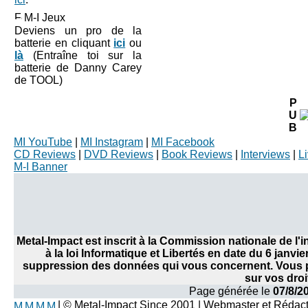
M-I Jeux
Deviens un pro de la
batterie en cliquant
ici
ou
là
(Entraîne toi sur la
batterie de Danny Carey
de TOOL)
P
U
B
MI YouTube
|
MI Instagram
|
MI Facebook
CD Reviews
|
DVD Reviews
|
Book Reviews
|
Interviews
|
L
M-I Banner
Metal-Impact est inscrit à la Commission nationale de l
à la loi Informatique et Libertés en date du 6 janvi
suppression des données qui vous concernent. Vous po
sur vos droi
Page générée le
07/8/2
| © Metal-Impact Since 2001 | Webmaster et Rédac