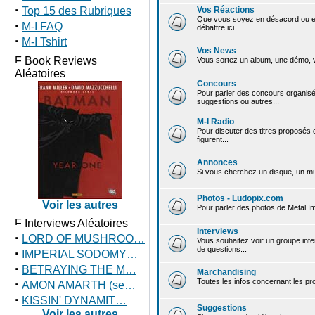
·
Top 15 des Rubriques
Vos Réactions
Que vous soyez en désacord ou en
·
M-I FAQ
débattre ici...
·
M-I Tshirt
Vos News
Book Reviews
Vous sortez un album, une démo, vo
Aléatoires
Concours
Pour parler des concours organis
suggestions ou autres...
M-I Radio
Pour discuter des titres proposés d
figurent...
Annonces
Si vous cherchez un disque, un mu
Photos - Ludopix.com
Voir les autres
Pour parler des photos de Metal Im
Interviews Aléatoires
Interviews
·
LORD OF MUSHROO…
Vous souhaitez voir un groupe int
de questions...
·
IMPERIAL SODOMY…
·
BETRAYING THE M…
Marchandising
·
Toutes les infos concernant les pro
AMON AMARTH (se…
·
KISSIN' DYNAMIT…
Suggestions
Voir les autres