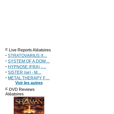
Live Reports Aléatoires
·
STRATOVARIUS (f…
·
SYSTEM OF A DOW…
·
HYPNO5E (FRA) -…
·
SISTER (se) - M…
·
METAL THERAPY F…
Voir les autres
DVD Reviews
Aléatoires