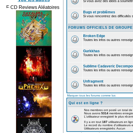
Si vous avez des idées à soumettre,
CD Reviews Aléatoires
Bugs et problèmes
Si vous rencontrez des difficultés s
FORUMS OFFICIELS DE GROUPE
Broken Edge
Toutes les infos ou autres rense
Gurkkhas
Toutes les infos ou autres rense
Sublime Cadaveric Decomposi
Toutes les infos ou autres rensei
Unfragment
Toutes les infos ou autres rense
Marquer tous les forums comme lus
Qui est en ligne ?
Nos membres ont posté un total d
Nous avons
5314
membres enregis
L'utilisateur enregistré le plus récen
Il y a en tout
187
utilisateurs en lig
Le record du nombre d'utilisateurs 
Utilisateurs enregistrés: Aucun