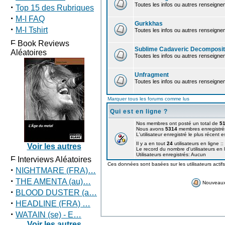
Toutes les infos ou autres renseign
·
Top 15 des Rubriques
·
M-I FAQ
Gurkkhas
·
M-I Tshirt
Toutes les infos ou autres renseig
Book Reviews
Sublime Cadaveric Decompositi
Aléatoires
Toutes les infos ou autres renseign
Unfragment
Toutes les infos ou autres renseign
Marquer tous les forums comme lus
Qui est en ligne ?
Nos membres ont posté un total de
5
Nous avons
5314
membres enregistré
L'utilisateur enregistré le plus récent 
Il y a en tout
24
utilisateurs en ligne ::
Voir les autres
Le record du nombre d'utilisateurs en 
Utilisateurs enregistrés: Aucun
Interviews Aléatoires
Ces données sont basées sur les utilisateurs actif
·
NIGHTMARE (FRA)…
·
THE AMENTA (au)…
Nouveau
·
BLOOD DUSTER (a…
·
HEADLINE (FRA) …
·
WATAIN (se) - E…
Voir les autres