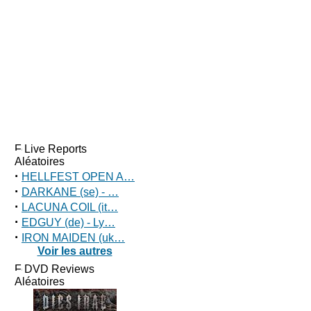
Live Reports
Aléatoires
·
HELLFEST OPEN A…
·
DARKANE (se) - …
·
LACUNA COIL (it…
·
EDGUY (de) - Ly…
·
IRON MAIDEN (uk…
Voir les autres
DVD Reviews
Aléatoires