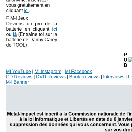
vous gratuitement en
cliquant
ici
.
M-I Jeux
Deviens un pro de la
batterie en cliquant
ici
ou
là
(Entraîne toi sur la
batterie de Danny Carey
de TOOL)
P
U
B
MI YouTube
|
MI Instagram
|
MI Facebook
CD Reviews
|
DVD Reviews
|
Book Reviews
|
Interviews
|
L
M-I Banner
Metal-Impact est inscrit à la Commission nationale de l
à la loi Informatique et Libertés en date du 6 janvi
suppression des données qui vous concernent. Vous po
sur vos droi