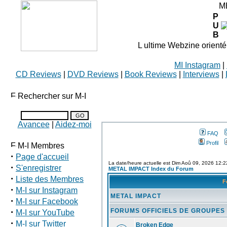
M
P
U
B
L ultime Webzine orienté
MI Instagram
|
CD Reviews
|
DVD Reviews
|
Book Reviews
|
Interviews
|
Rechercher sur M-I
Avancee
|
Aidez-moi
FAQ
Profil
M-I Membres
·
Page d'accueil
La date/heure actuelle est Dim Aoû 09, 2026 12:
·
S'enregistrer
METAL IMPACT Index du Forum
·
Liste des Membres
F
·
M-I sur Instagram
METAL IMPACT
·
M-I sur Facebook
·
FORUMS OFFICIELS DE GROUPES
M-I sur YouTube
·
M-I sur Twitter
Broken Edge