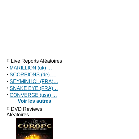
Live Reports Aléatoires
·
MARILLION (uk) …
·
SCORPIONS (de) …
·
SEYMINHOL (FRA)…
·
SNAKE EYE (FRA)…
·
CONVERGE (usa) …
Voir les autres
DVD Reviews
Aléatoires