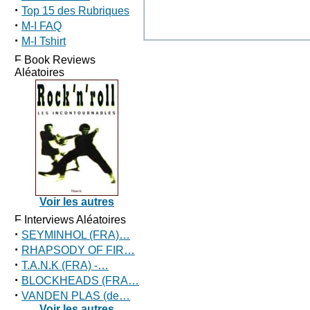
·
Top 15 des Rubriques
·
M-I FAQ
·
M-I Tshirt
Book Reviews
Aléatoires
Voir les autres
Interviews Aléatoires
·
SEYMINHOL (FRA)…
·
RHAPSODY OF FIR…
·
T.A.N.K (FRA) -…
·
BLOCKHEADS (FRA…
·
VANDEN PLAS (de…
Voir les autres