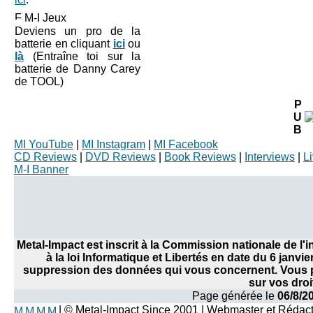
M-I Jeux
Deviens un pro de la
batterie en cliquant
ici
ou
là
(Entraîne toi sur la
batterie de Danny Carey
de TOOL)
P
U
B
MI YouTube
|
MI Instagram
|
MI Facebook
CD Reviews
|
DVD Reviews
|
Book Reviews
|
Interviews
|
L
M-I Banner
Metal-Impact est inscrit à la Commission nationale de l
à la loi Informatique et Libertés en date du 6 janvi
suppression des données qui vous concernent. Vous po
sur vos droi
Page générée le
06/8/2
| © Metal-Impact Since 2001 | Webmaster et Rédac