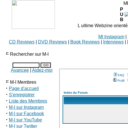
M
P
U
B
L ultime Webzine orienté
MI Instagram
|
CD Reviews
|
DVD Reviews
|
Book Reviews
|
Interviews
|
Rechercher sur M-I
Avancee
|
Aidez-moi
FAQ
Profil
M-I Membres
·
Page d'accueil
Index du Forum
·
S'enregistrer
·
Liste des Membres
·
M-I sur Instagram
·
M-I sur Facebook
·
M-I sur YouTube
·
M-I sur Twitter