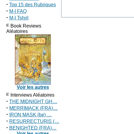
·
Top 15 des Rubriques
·
M-I FAQ
·
M-I Tshirt
Book Reviews
Aléatoires
Voir les autres
Interviews Aléatoires
·
THE MIDNIGHT GH…
·
MERRIMACK (FRA)…
·
IRON MASK (be) …
·
RESURRECTURIS (…
·
BENIGHTED (FRA)…
Voir les autres