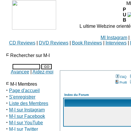
M
P
U
B
L ultime Webzine orienté
MI Instagram
|
CD Reviews
|
DVD Reviews
|
Book Reviews
|
Interviews
|
Rechercher sur M-I
Avancee
|
Aidez-moi
FAQ
Profil
M-I Membres
·
Page d'accueil
Index du Forum
·
S'enregistrer
·
Liste des Membres
·
M-I sur Instagram
·
M-I sur Facebook
·
M-I sur YouTube
·
M-I sur Twitter