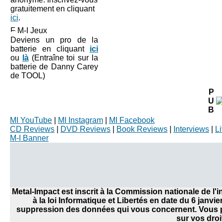
gratuitement en cliquant
ici
.
M-I Jeux
Deviens un pro de la
batterie en cliquant
ici
ou
là
(Entraîne toi sur la
batterie de Danny Carey
de TOOL)
P
U
B
MI YouTube
|
MI Instagram
|
MI Facebook
CD Reviews
|
DVD Reviews
|
Book Reviews
|
Interviews
|
L
M-I Banner
Metal-Impact est inscrit à la Commission nationale de l
à la loi Informatique et Libertés en date du 6 janvi
suppression des données qui vous concernent. Vous po
sur vos droi