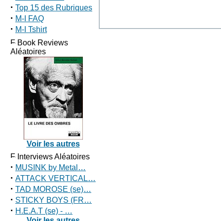
·
Top 15 des Rubriques
·
M-I FAQ
·
M-I Tshirt
Book Reviews
Aléatoires
Voir les autres
Interviews Aléatoires
·
MUSINK by Metal…
·
ATTACK VERTICAL…
·
TAD MOROSE (se)…
·
STICKY BOYS (FR…
·
H.E.A.T (se) - …
Voir les autres