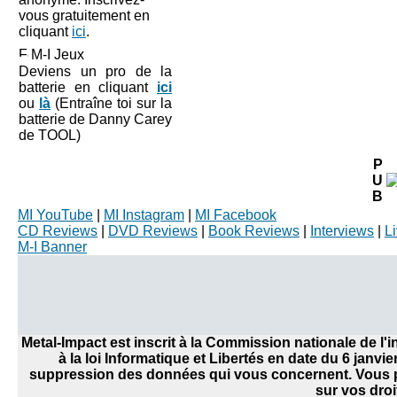
vous gratuitement en
cliquant
ici
.
M-I Jeux
Deviens un pro de la
batterie en cliquant
ici
ou
là
(Entraîne toi sur la
batterie de Danny Carey
de TOOL)
P
U
B
MI YouTube
|
MI Instagram
|
MI Facebook
CD Reviews
|
DVD Reviews
|
Book Reviews
|
Interviews
|
L
M-I Banner
Metal-Impact est inscrit à la Commission nationale de l
à la loi Informatique et Libertés en date du 6 janvi
suppression des données qui vous concernent. Vous po
sur vos droi