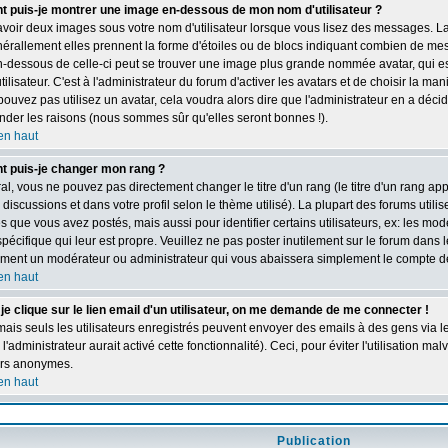
puis-je montrer une image en-dessous de mon nom d'utilisateur ?
 avoir deux images sous votre nom d'utilisateur lorsque vous lisez des messages. L
érallement elles prennent la forme d'étoiles ou de blocs indiquant combien de mess
n-dessous de celle-ci peut se trouver une image plus grande nommée avatar, qui 
ilisateur. C'est à l'administrateur du forum d'activer les avatars et de choisir la ma
ouvez pas utilisez un avatar, cela voudra alors dire que l'administrateur en a décid
der les raisons (nous sommes sûr qu'elles seront bonnes !).
en haut
 puis-je changer mon rang ?
l, vous ne pouvez pas directement changer le titre d'un rang (le titre d'un rang app
 discussions et dans votre profil selon le thème utilisé). La plupart des forums util
que vous avez postés, mais aussi pour identifier certains utilisateurs, ex: les mod
pécifique qui leur est propre. Veuillez ne pas poster inutilement sur le forum dans 
ment un modérateur ou administrateur qui vous abaissera simplement le compte d
en haut
je clique sur le lien email d'un utilisateur, on me demande de me connecter !
ais seuls les utilisateurs enregistrés peuvent envoyer des emails à des gens via l
 l'administrateur aurait activé cette fonctionnalité). Ceci, pour éviter l'utilisation m
eurs anonymes.
en haut
Publication