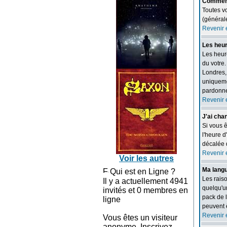
Comment
Toutes vo
(général
Revenir 
Les heur
Les heure
du votre.
Londres,
uniquemen
pardonne
Revenir 
J'ai cha
Si vous ê
l'heure d
décalée d
Revenir 
Voir les autres
Ma langu
Qui est en Ligne ?
Les raiso
Il y a actuellement 4941
quelqu'un
invités et 0 membres en
pack de l
ligne
peuvent ê
Revenir 
Vous êtes un visiteur
anonyme. Inscrivez-