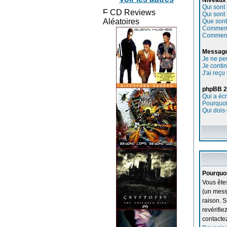
Niveaux 
Qui sont 
CD Reviews
Qui sont
Aléatoires
Que sont 
Comment 
Comment 
Message
Je ne pe
Je conti
J'ai reç
phpBB 2
Qui a écr
Pourquoi 
Qui dois-
Pourquoi
Vous ête
(un messa
raison. S
revérifie
contactez