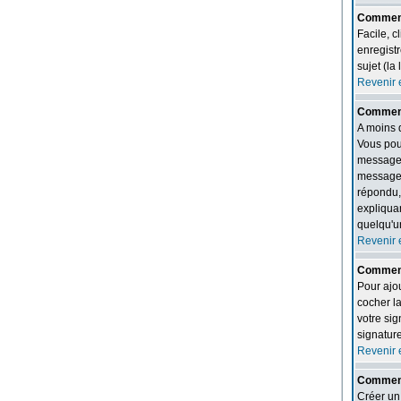
Comment 
Facile, c
enregistr
sujet (la 
Revenir 
Comment
A moins 
Vous pou
message 
message e
répondu,
expliquan
quelqu'u
Revenir 
Comment
Pour ajo
cocher l
votre si
signatur
Revenir 
Comment
Créer un 