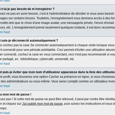
en haut
 n'ai-je pas besoin de m'enregistrer ?
vez ne pas en avoir besoin, c'est à l'administrateur de décider si vous avez besoin
ages sur certains forums. Toutefois, l'enregistrement vous donnera accès à des fo
invités tels que le choix d'une image avatar, une messagerie privée, l'envoi d'email 
teurs, etc. L'enregistrement prend seulement quelques instants, il est donc recomman
en haut
 suis-je déconnecté automatiquement ?
ne cochez pas la case
Se connecter automatiquement à chaque visite
lorsque vous 
t connecté pour une période préétablie. Ceci permet d'éviter une utilisation abusiv
ter connecté, cochez la case en vous connectant, ceci n'est pas recommandé si vou
r partagé, ex : bibliothèque, cybercafé, université, etc.
en haut
puis-je éviter que mon nom d'utilisateur apparaisse dans la liste des utilisateu
e profil, vous trouverez une option
Cacher sa présence en ligne
, si vous choisiss
 des administrateurs ou vous-même. Vous serez compté comme un utilisateur invisi
en haut
du mon mot de passe !
ez pas ! Si votre mot de passe ne peut être retrouvé, il peut par contre être réinitial
n et cliquez sur
J'ai oublié mon mot de passe
, puis suivez les instructions et vous
temps.
en haut