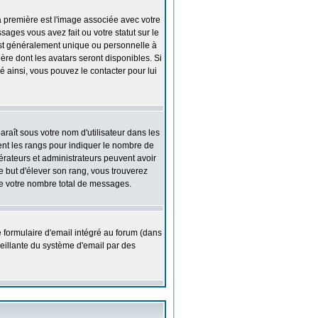
a première est l'image associée avec votre
ages vous avez fait ou votre statut sur le
est généralement unique ou personnelle à
nière dont les avatars seront disponibles. Si
é ainsi, vous pouvez le contacter pour lui
araît sous votre nom d'utilisateur dans les
isent les rangs pour indiquer le nombre de
érateurs et administrateurs peuvent avoir
le but d'élever son rang, vous trouverez
e votre nombre total de messages.
e formulaire d'email intégré au forum (dans
alveillante du système d'email par des