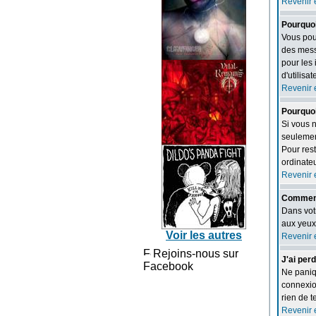
Revenir 
Pourquoi
Vous pou
des mess
pour les 
d'utilisa
Revenir 
Pourquoi
Si vous 
seulemen
Pour res
ordinateu
Revenir 
Comment 
Dans votr
aux yeux
Voir les autres
Revenir 
Rejoins-nous sur
J'ai per
Facebook
Ne paniqu
connexio
rien de 
Revenir 