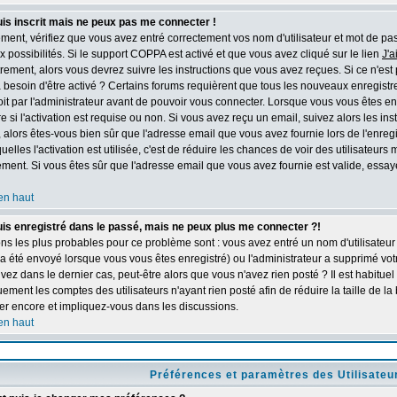
is inscrit mais ne peux pas me connecter !
ent, vérifiez que vous avez entré correctement vos nom d'utilisateur et mot de pass
ux possibilités. Si le support COPPA est activé et que vous avez cliqué sur le lien
J'a
trement, alors vous devrez suivre les instructions que vous avez reçues. Si ce n'est 
besoin d'être activé ? Certains forums requièrent que tous les nouveaux enregistre
it par l'administrateur avant de pouvoir vous connecter. Lorsque vous vous êtes e
 si l'activation est requise ou non. Si vous avez reçu un email, suivez alors les instr
 alors êtes-vous bien sûr que l'adresse email que vous avez fournie lors de l'enreg
uelles l'activation est utilisée, c'est de réduire les chances de voir des utilisateur
ent. Si vous êtes sûr que l'adresse email que vous avez fournie est valide, essaye
en haut
is enregistré dans le passé, mais ne peux plus me connecter ?!
ns les plus probables pour ce problème sont : vous avez entré un nom d'utilisateur 
 a été envoyé lorsque vous vous êtes enregistré) ou l'administrateur a supprimé vo
vez dans le dernier cas, peut-être alors que vous n'avez rien posté ? Il est habitue
ement les comptes des utilisateurs n'ayant rien posté afin de réduire la taille de
rer encore et impliquez-vous dans les discussions.
en haut
Préférences et paramètres des Utilisateu