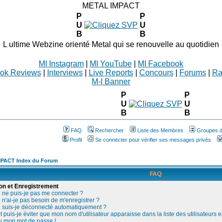
METAL IMPACT
P
P
U
U
B
B
L ultime Webzine orienté Metal qui se renouvelle au quotidien
MI Instagram
|
MI YouTube
|
MI Facebook
ok Reviews
|
Interviews
|
Live Reports
|
Concours
|
Forums
|
Ra
M-I Banner
P
P
U
U
B
B
FAQ
Rechercher
Liste des Membres
Groupes d'
Profil
Se connecter pour vérifier ses messages privés
PACT Index du Forum
FAQ
on et Enregistrement
 ne puis-je pas me connecter ?
n'ai-je pas besoin de m'enregistrer ?
 suis-je déconnecté automatiquement ?
uis-je éviter que mon nom d'utilisateur apparaisse dans la liste des utilisateurs e
du mon mot de passe !