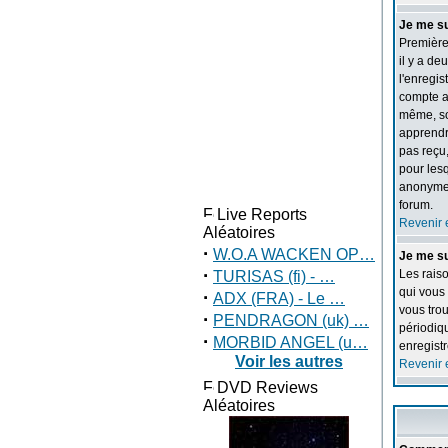
Je me su
Premièrem
il y a de
l'enregis
compte a 
même, so
apprendre
pas reçu,
pour lesq
anonymem
forum.
Live Reports
Revenir 
Aléatoires
·
W.O.A WACKEN OP…
Je me su
·
Les raiso
TURISAS (fi) - …
qui vous
·
ADX (FRA) - Le …
vous trou
·
PENDRAGON (uk) …
périodiqu
·
MORBID ANGEL (u…
enregist
Voir les autres
Revenir 
DVD Reviews
Aléatoires