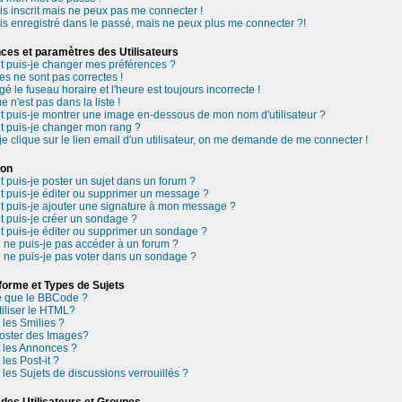
is inscrit mais ne peux pas me connecter !
is enregistré dans le passé, mais ne peux plus me connecter ?!
ces et paramètres des Utilisateurs
puis-je changer mes préférences ?
es ne sont pas correctes !
gé le fuseau horaire et l'heure est toujours incorrecte !
 n'est pas dans la liste !
puis-je montrer une image en-dessous de mon nom d'utilisateur ?
puis-je changer mon rang ?
e clique sur le lien email d'un utilisateur, on me demande de me connecter !
ion
puis-je poster un sujet dans un forum ?
puis-je éditer ou supprimer un message ?
puis-je ajouter une signature à mon message ?
puis-je créer un sondage ?
puis-je éditer ou supprimer un sondage ?
 ne puis-je pas accéder à un forum ?
 ne puis-je pas voter dans un sondage ?
forme et Types de Sujets
e que le BBCode ?
tiliser le HTML?
 les Smilies ?
poster des Images?
 les Annonces ?
les Post-it ?
les Sujets de discussions verrouillés ?