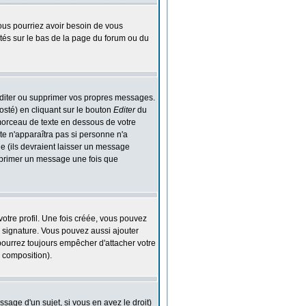
 Vous pourriez avoir besoin de vous
stés sur le bas de la page du forum ou du
diter ou supprimer vos propres messages.
osté) en cliquant sur le bouton
Editer
du
morceau de texte en dessous de votre
xte n'apparaîtra pas si personne n'a
e (ils devraient laisser un message
supprimer un message une fois que
otre profil. Une fois créée, vous pouvez
 signature. Vous pouvez aussi ajouter
pourrez toujours empêcher d'attacher votre
 composition).
sage d'un sujet, si vous en avez le droit)