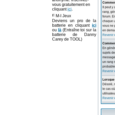
Comment 
vous gratuitement en
Il peut y
cliquant
ici
.
rang, gén
M-I Jeux
forum. E
Deviens un pro de la
chaque ut
batterie en cliquant
ici
vous ne p
ou
là
(Entraîne toi sur la
en deman
batterie de Danny
Revenir 
Carey de TOOL)
Comment
En généra
sujets de
messages 
un rang s
probable
Revenir 
Lorsque 
Désolé, m
le cas où
utilisat
Revenir 