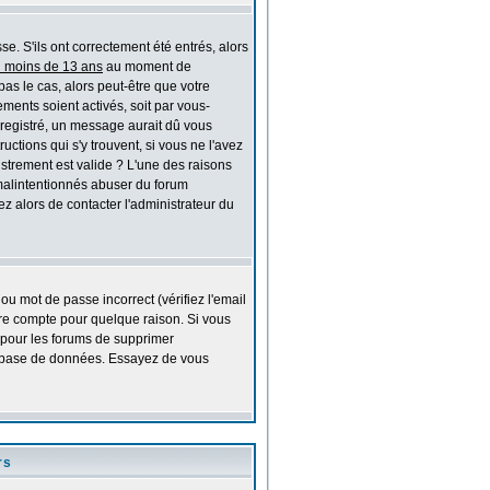
e. S'ils ont correctement été entrés, alors
i moins de 13 ans
au moment de
pas le cas, alors peut-être que votre
ments soient activés, soit par vous-
nregistré, un message aurait dû vous
uctions qui s'y trouvent, si vous ne l'avez
istrement est valide ? L'une des raisons
s malintentionnés abuser du forum
z alors de contacter l'administrateur du
ou mot de passe incorrect (vérifiez l'email
tre compte pour quelque raison. Si vous
l pour les forums de supprimer
 la base de données. Essayez de vous
rs