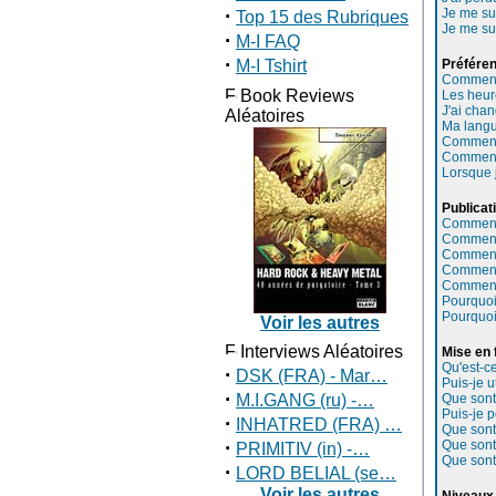
·
Je me su
Top 15 des Rubriques
Je me su
·
M-I FAQ
·
M-I Tshirt
Préféren
Comment 
Book Reviews
Les heur
J'ai chan
Aléatoires
Ma langue
Comment 
Comment 
Lorsque j
Publicat
Comment 
Comment 
Comment 
Comment 
Comment 
Pourquoi
Pourquoi
Voir les autres
Interviews Aléatoires
Mise en 
Qu'est-c
·
DSK (FRA) - Mar…
Puis-je u
·
M.I.GANG (ru) -…
Que sont
Puis-je 
·
INHATRED (FRA) …
Que sont
·
Que sont 
PRIMITIV (in) -…
Que sont 
·
LORD BELIAL (se…
Voir les autres