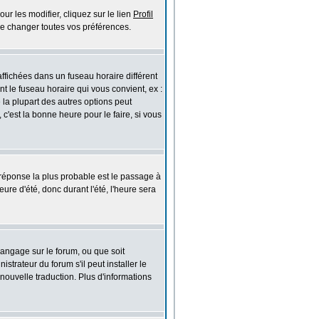
r les modifier, cliquez sur le lien
Profil
de changer toutes vos préférences.
ffichées dans un fuseau horaire différent
nt le fuseau horaire qui vous convient, ex :
la plupart des autres options peut
 c'est la bonne heure pour le faire, si vous
la réponse la plus probable est le passage à
eure d'été, donc durant l'été, l'heure sera
 langage sur le forum, ou que soit
trateur du forum s'il peut installer le
nouvelle traduction. Plus d'informations