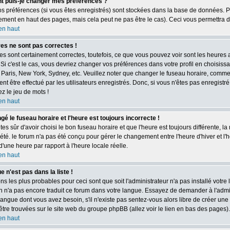
 puis-je changer mes préférences ?
s préférences (si vous êtes enregistrés) sont stockées dans la base de données. Pou
ement en haut des pages, mais cela peut ne pas être le cas). Ceci vous permettra 
en haut
es ne sont pas correctes !
s sont certainement correctes, toutefois, ce que vous pouvez voir sont les heures a
 Si c'est le cas, vous devriez changer vos préférences dans votre profil en choisissa
 Paris, New York, Sydney, etc. Veuillez noter que changer le fuseau horaire, comme 
t être effectué par les utilisateurs enregistrés. Donc, si vous n'êtes pas enregistré,
z le jeu de mots !
en haut
ngé le fuseau horaire et l'heure est toujours incorrecte !
tes sûr d'avoir choisi le bon fuseau horaire et que l'heure est toujours différente, 
'été. le forum n'a pas été conçu pour gérer le changement entre l'heure d'hiver et l'h
'une heure par rapport à l'heure locale réelle.
en haut
e n'est pas dans la liste !
ns les plus probables pour ceci sont que soit l'administrateur n'a pas installé votre
 n'a pas encore traduit ce forum dans votre langue. Essayez de demander à l'adminis
angue dont vous avez besoin, s'il n'existe pas sentez-vous alors libre de créer une 
tre trouvées sur le site web du groupe phpBB (allez voir le lien en bas des pages).
en haut