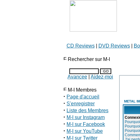
CD Reviews
|
DVD Reviews
|
Bo
Rechercher sur M-I
Avancee
|
Aidez-moi
M-I Membres
·
Page d'accueil
METAL IM
·
S'enregistrer
·
Liste des Membres
·
M-I sur Instagram
Connexi
Pourquoi
·
M-I sur Facebook
Pourquoi 
·
M-I sur YouTube
Pourquoi
Comment p
·
M-I sur Twitter
J'ai per