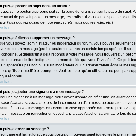
puis-je poster un sujet dans un forum ?
liquez sur le bouton approprié soit sur la page du forum, soit sur la page du sujet.
er avant de pouvoir poster un message, les droits qui vous sont disponibles sont li
liste
Vous pouvez poster de nouveaux sujets, vous pouvez voter, etc.
)
en haut
 puis-je éditer ou supprimer un message ?
que vous soyez l'administrateur ou modérateur du forum, vous pouvez seulement é
vez éditer un message (parfois seulement après un certain temps après qu'il soit p
concerné. Si quelqu'un a déjà répondu à votre message, vous trouverez un petit 
n retournant le lire, indiquant le nombre de fois que vous l'avez édité. Ce petit te
 il n'apparaîtra pas non plus si un modérateur ou un administrateur édite le messag
t ce qu'ils ont modifié et pourquoi). Veuillez noter qu'un utilisateur ne peut pas 
n y a répondu.
en haut
 puis-je ajouter une signature à mon message ?
uter une signature à un message, vous devez d'abord en créer une, en allant dans v
a case
Attacher sa signature
lors de la composition d'un message pour ajouter votre
gnature à tous vos messages en cochant la case appropriée dans votre profil (vous 
e à un message en particulier en décochant la case Attacher sa signature lors de sa
en haut
 puis-je créer un sondage ?
sondage est facile, lorsque vous postez un nouveau sujet (ou éditez le premier mes