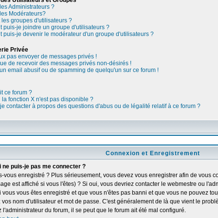
des Utilisateurs et Groupes
les Administrateurs ?
 les Modérateurs?
les groupes d'utilisateurs ?
puis-je joindre un groupe d'utilisateurs ?
puis-je devenir le modérateur d'un groupe d'utilisateurs ?
rie Privée
ux pas envoyer de messages privés !
nue de recevoir des messages privés non-désirés !
u un email abusif ou de spamming de quelqu'un sur ce forum !
it ce forum ?
la fonction X n'est pas disponible ?
je contacter à propos des questions d'abus ou de légalité relatif à ce forum ?
Connexion et Enregistrement
 ne puis-je pas me connecter ?
s-vous enregistré ? Plus sérieusement, vous devez vous enregistrer afin de vous c
ge est affiché si vous l'êtes) ? Si oui, vous devriez contacter le webmestre ou l'ad
i vous vous êtes enregistré et que vous n'êtes pas banni et que vous ne pouvez touj
z vos nom d'utilisateur et mot de passe. C'est généralement de là que vient le probl
 l'administrateur du forum, il se peut que le forum ait été mal configuré.