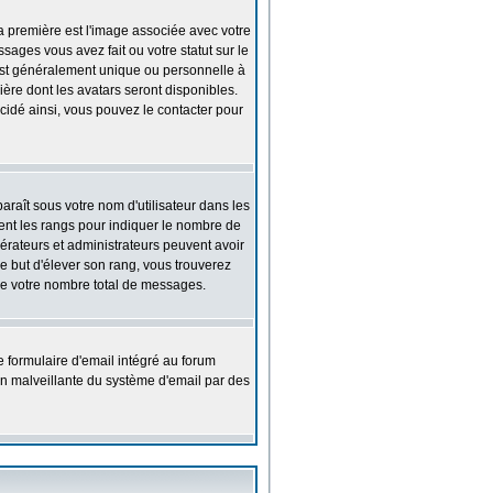
a première est l'image associée avec votre
ages vous avez fait ou votre statut sur le
est généralement unique ou personnelle à
nière dont les avatars seront disponibles.
écidé ainsi, vous pouvez le contacter pour
araît sous votre nom d'utilisateur dans les
isent les rangs pour indiquer le nombre de
dérateurs et administrateurs peuvent avoir
le but d'élever son rang, vous trouverez
e votre nombre total de messages.
e formulaire d'email intégré au forum
ation malveillante du système d'email par des