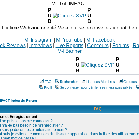
METAL IMPACT
P
P
U
U
B
B
L ultime Webzine orienté Metal qui se renouvelle au quotidien
MI Instagram
|
MI YouTube
|
MI Facebook
ok Reviews
|
Interviews
|
Live Reports
|
Concours
|
Forums
|
Ra
M-I Banner
P
P
U
U
B
B
FAQ
Rechercher
Liste des Membres
Groupes d'
Profil
Se connecter pour vérifier ses messages privés
MPACT Index du Forum
FAQ
on et Enregistrement
 ne puis-je pas me connecter ?
 n'ai-je pas besoin de m'enregistrer ?
 suis-je déconnecté automatiquement ?
puis-je éviter que mon nom d'utilisateur apparaisse dans la liste des utilisateurs e
du mon mot de passe !