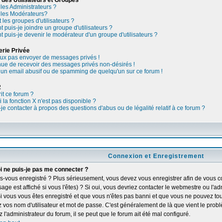
 des Utilisateurs et Groupes
 les Administrateurs ?
 les Modérateurs?
 les groupes d'utilisateurs ?
puis-je joindre un groupe d'utilisateurs ?
puis-je devenir le modérateur d'un groupe d'utilisateurs ?
rie Privée
ux pas envoyer de messages privés !
nue de recevoir des messages privés non-désirés !
u un email abusif ou de spamming de quelqu'un sur ce forum !
2
rit ce forum ?
 la fonction X n'est pas disponible ?
-je contacter à propos des questions d'abus ou de légalité relatif à ce forum ?
Connexion et Enregistrement
i ne puis-je pas me connecter ?
s-vous enregistré ? Plus sérieusement, vous devez vous enregistrer afin de vous c
age est affiché si vous l'êtes) ? Si oui, vous devriez contacter le webmestre ou l'a
Si vous vous êtes enregistré et que vous n'êtes pas banni et que vous ne pouvez tou
ez vos nom d'utilisateur et mot de passe. C'est généralement de là que vient le probl
 l'administrateur du forum, il se peut que le forum ait été mal configuré.