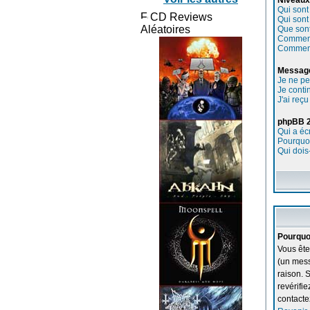
Niveaux
Qui sont
CD Reviews
Qui sont
Aléatoires
Que sont
Comment 
Comment 
Message
Je ne pe
Je conti
J'ai reç
phpBB 
Qui a éc
Pourquoi
Qui dois
Pourquo
Vous ête
(un mess
raison. 
revérifi
contactez