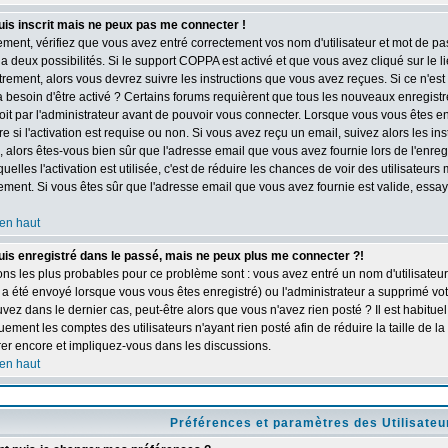
is inscrit mais ne peux pas me connecter !
ment, vérifiez que vous avez entré correctement vos nom d'utilisateur et mot de pass
y a deux possibilités. Si le support COPPA est activé et que vous avez cliqué sur le l
strement, alors vous devrez suivre les instructions que vous avez reçues. Si ce n'est 
 besoin d'être activé ? Certains forums requièrent que tous les nouveaux enregistre
it par l'administrateur avant de pouvoir vous connecter. Lorsque vous vous êtes e
 si l'activation est requise ou non. Si vous avez reçu un email, suivez alors les inst
, alors êtes-vous bien sûr que l'adresse email que vous avez fournie lors de l'enreg
quelles l'activation est utilisée, c'est de réduire les chances de voir des utilisateu
ent. Si vous êtes sûr que l'adresse email que vous avez fournie est valide, essaye
en haut
is enregistré dans le passé, mais ne peux plus me connecter ?!
ons les plus probables pour ce problème sont : vous avez entré un nom d'utilisateur 
 a été envoyé lorsque vous vous êtes enregistré) ou l'administrateur a supprimé vo
uvez dans le dernier cas, peut-être alors que vous n'avez rien posté ? Il est habitu
uement les comptes des utilisateurs n'ayant rien posté afin de réduire la taille de
rer encore et impliquez-vous dans les discussions.
en haut
Préférences et paramètres des Utilisateu