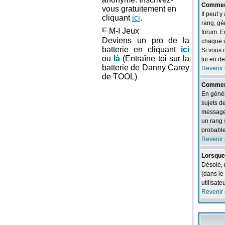
Comment
vous gratuitement en
Il peut 
cliquant
ici
.
rang, gé
M-I Jeux
forum. E
Deviens un pro de la
chaque ut
batterie en cliquant
ici
Si vous 
ou
là
(Entraîne toi sur la
lui en d
batterie de Danny Carey
Revenir 
de TOOL)
Comment
En génér
sujets d
messages
un rang 
probable
Revenir 
Lorsque 
Désolé, 
(dans le 
utilisat
Revenir 