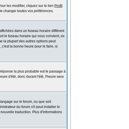
ur les modifier, cliquez sur le lien
Profil
de changer toutes vos préférences.
affichées dans un fuseau horaire différent
ant le fuseau horaire qui vous convient, ex
e la plupart des autres options peut
 c'est la bonne heure pour le faire, si
la réponse la plus probable est le passage à
eure d'été, donc durant l'été, l'heure sera
 langage sur le forum, ou que soit
trateur du forum s'il peut installer le
 nouvelle traduction. Plus d'informations
.