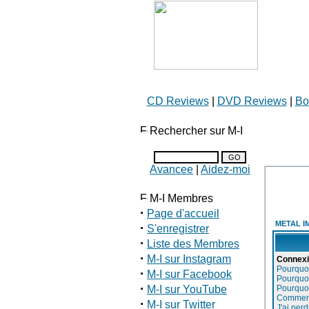
CD Reviews
|
DVD Reviews
|
Bo
Rechercher sur M-I
Avancee
|
Aidez-moi
M-I Membres
·
Page d'accueil
METAL I
·
S'enregistrer
·
Liste des Membres
·
M-I sur Instagram
Connexi
Pourquoi
·
M-I sur Facebook
Pourquoi
·
M-I sur YouTube
Pourquoi
Comment 
·
M-I sur Twitter
J'ai per