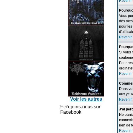
Revenir 
Pourquoi
Vous pou
des mess
pour les
d'utilis
Revenir 
Pourquo
Si vous 
seulemen
Pour res
ordinateu
Revenir 
Comment 
Dans vot
aux yeux
Voir les autres
Revenir 
Rejoins-nous sur
J'ai pe
Facebook
Ne paniqu
connexio
rien de 
Revenir 