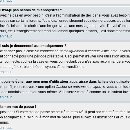
en haut
 n'ai-je pas besoin de m'enregistrer ?
vez ne pas en avoir besoin, c'est à l'administrateur de décider si vous avez besoi
ages sur certains forums. Toutefois, l'enregistrement vous donnera accès à des fo
 invités tels que le choix d'une image avatar, une messagerie privée, l'envoi d'email
ateurs, etc. L'enregistrement prend seulement quelques instants, il est donc recomma
en haut
i suis-je déconnecté automatiquement ?
ne cochez pas la case
Se connecter automatiquement à chaque visite
lorsque vous
t connecté pour une période préétablie. Ceci permet d'éviter une utilisation abusi
ter connecté, cochez la case en vous connectant, ceci n'est pas recommandé si vou
r partagé, ex : bibliothèque, cybercafé, université, etc.
en haut
puis-je éviter que mon nom d'utilisateur apparaisse dans la liste des utilisate
re profil, vous trouverez une option
Cacher sa présence en ligne
, si vous choisiss
 des administrateurs ou vous-même. Vous serez compté comme un utilisateur invis
en haut
rdu mon mot de passe !
ez pas ! Si votre mot de passe ne peut être retrouvé, il peut par contre être réinitial
n et cliquez sur
J'ai oublié mon mot de passe
, puis suivez les instructions et vou
temps.
en haut