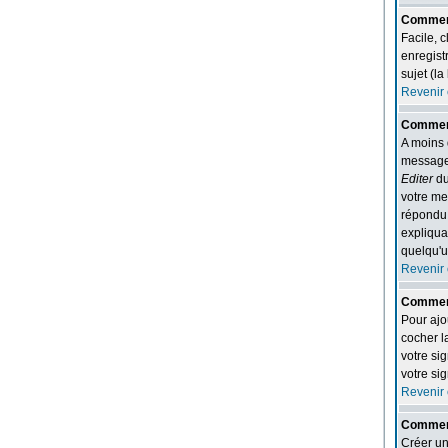
Comment
Facile, 
enregist
sujet (la
Revenir 
Comment
A moins 
messages
Editer
du
votre me
répondu,
expliqua
quelqu'u
Revenir 
Comment
Pour ajo
cocher l
votre si
votre si
Revenir 
Comment
Créer un