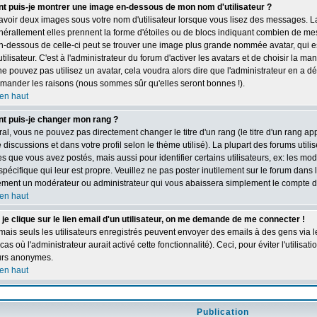
 puis-je montrer une image en-dessous de mon nom d'utilisateur ?
y avoir deux images sous votre nom d'utilisateur lorsque vous lisez des messages. L
nérallement elles prennent la forme d'étoiles ou de blocs indiquant combien de mess
n-dessous de celle-ci peut se trouver une image plus grande nommée avatar, qui 
ilisateur. C'est à l'administrateur du forum d'activer les avatars et de choisir la ma
ne pouvez pas utilisez un avatar, cela voudra alors dire que l'administrateur en a d
emander les raisons (nous sommes sûr qu'elles seront bonnes !).
en haut
 puis-je changer mon rang ?
al, vous ne pouvez pas directement changer le titre d'un rang (le titre d'un rang app
e discussions et dans votre profil selon le thème utilisé). La plupart des forums util
 que vous avez postés, mais aussi pour identifier certains utilisateurs, ex: les mo
spécifique qui leur est propre. Veuillez ne pas poster inutilement sur le forum dans 
ment un modérateur ou administrateur qui vous abaissera simplement le compte d
en haut
je clique sur le lien email d'un utilisateur, on me demande de me connecter !
mais seuls les utilisateurs enregistrés peuvent envoyer des emails à des gens via l
cas où l'administrateur aurait activé cette fonctionnalité). Ceci, pour éviter l'utilis
eurs anonymes.
en haut
Publication