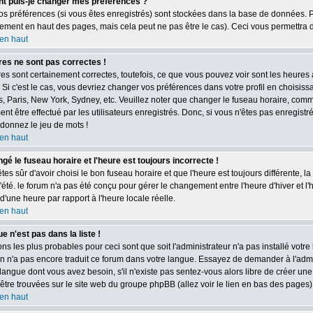
 puis-je changer mes préférences ?
os préférences (si vous êtes enregistrés) sont stockées dans la base de données. Po
ement en haut des pages, mais cela peut ne pas être le cas). Ceci vous permettra 
en haut
es ne sont pas correctes !
es sont certainement correctes, toutefois, ce que vous pouvez voir sont les heures 
. Si c'est le cas, vous devriez changer vos préférences dans votre profil en choisiss
s, Paris, New York, Sydney, etc. Veuillez noter que changer le fuseau horaire, comm
t être effectué par les utilisateurs enregistrés. Donc, si vous n'êtes pas enregistré,
donnez le jeu de mots !
en haut
ngé le fuseau horaire et l'heure est toujours incorrecte !
êtes sûr d'avoir choisi le bon fuseau horaire et que l'heure est toujours différente, 
'été. le forum n'a pas été conçu pour gérer le changement entre l'heure d'hiver et l'h
d'une heure par rapport à l'heure locale réelle.
en haut
e n'est pas dans la liste !
ons les plus probables pour ceci sont que soit l'administrateur n'a pas installé votre
n n'a pas encore traduit ce forum dans votre langue. Essayez de demander à l'adminis
langue dont vous avez besoin, s'il n'existe pas sentez-vous alors libre de créer une
être trouvées sur le site web du groupe phpBB (allez voir le lien en bas des pages)
en haut