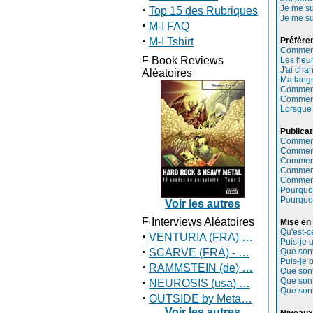
·
Je me su
Top 15 des Rubriques
Je me su
·
M-I FAQ
·
M-I Tshirt
Préfére
Comment
Book Reviews
Les heur
J'ai chan
Aléatoires
Ma langu
Comment 
Comment
Lorsque 
Publicat
Comment 
Comment 
Comment
Comment
Comment 
Pourquoi
Pourquoi
Voir les autres
Interviews Aléatoires
Mise en 
Qu'est-
·
VENTURIA (FRA) …
Puis-je 
·
SCARVE (FRA) - …
Que sont
Puis-je 
·
RAMMSTEIN (de) …
Que sont
·
Que sont
NEUROSIS (usa) …
Que sont
·
OUTSIDE by Meta…
Voir les autres