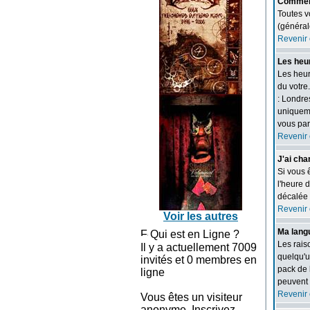
Comment
Toutes v
(général
Revenir 
Les heur
Les heur
du votre
: Londre
uniquemen
vous par
Revenir 
J'ai cha
Si vous 
l'heure d
décalée 
Revenir 
Voir les autres
Ma langu
Qui est en Ligne ?
Les rais
Il y a actuellement 7009
quelqu'u
invités et 0 membres en
pack de 
ligne
peuvent 
Revenir 
Vous êtes un visiteur
anonyme. Inscrivez-