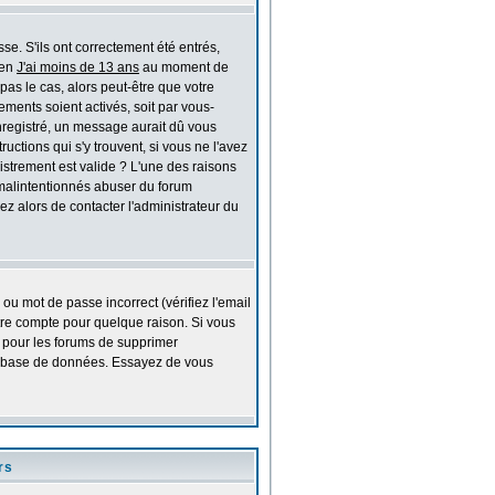
e. S'ils ont correctement été entrés,
ien
J'ai moins de 13 ans
au moment de
pas le cas, alors peut-être que votre
ments soient activés, soit par vous-
nregistré, un message aurait dû vous
ructions qui s'y trouvent, si vous ne l'avez
istrement est valide ? L'une des raisons
rs malintentionnés abuser du forum
z alors de contacter l'administrateur du
ou mot de passe incorrect (vérifiez l'email
tre compte pour quelque raison. Si vous
el pour les forums de supprimer
 la base de données. Essayez de vous
rs