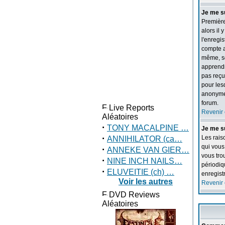
Je me su
Première
alors il 
l'enregi
compte a
même, so
apprendre
pas reçu
pour les
anonymem
forum.
Live Reports
Revenir 
Aléatoires
·
TONY MACALPINE …
Je me su
·
Les rais
ANNIHILATOR (ca…
qui vous
·
ANNEKE VAN GIER…
vous tro
·
NINE INCH NAILS…
périodiq
·
ELUVEITIE (ch) …
enregist
Voir les autres
Revenir 
DVD Reviews
Aléatoires