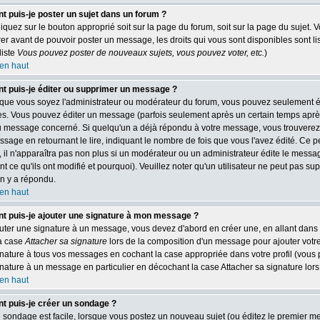
 puis-je poster un sujet dans un forum ?
cliquez sur le bouton approprié soit sur la page du forum, soit sur la page du sujet.
rer avant de pouvoir poster un message, les droits qui vous sont disponibles sont li
 liste
Vous pouvez poster de nouveaux sujets, vous pouvez voter, etc.
)
en haut
 puis-je éditer ou supprimer un message ?
que vous soyez l'administrateur ou modérateur du forum, vous pouvez seulement é
. Vous pouvez éditer un message (parfois seulement après un certain temps après q
 message concerné. Si quelqu'un a déjà répondu à votre message, vous trouverez
ssage en retournant le lire, indiquant le nombre de fois que vous l'avez édité. Ce pe
 il n'apparaîtra pas non plus si un modérateur ou un administrateur édite le messa
nt ce qu'ils ont modifié et pourquoi). Veuillez noter qu'un utilisateur ne peut pas 
n y a répondu.
en haut
 puis-je ajouter une signature à mon message ?
uter une signature à un message, vous devez d'abord en créer une, en allant dans v
a case
Attacher sa signature
lors de la composition d'un message pour ajouter votr
gnature à tous vos messages en cochant la case appropriée dans votre profil (vous
gnature à un message en particulier en décochant la case Attacher sa signature lors
en haut
 puis-je créer un sondage ?
 sondage est facile, lorsque vous postez un nouveau sujet (ou éditez le premier mes