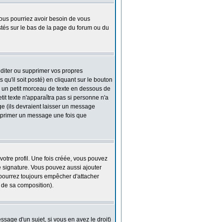
 Vous pourriez avoir besoin de vous
stés sur le bas de la page du forum ou du
diter ou supprimer vos propres
u'il soit posté) en cliquant sur le bouton
 un petit morceau de texte en dessous de
tit texte n'apparaîtra pas si personne n'a
ge (ils devraient laisser un message
supprimer un message une fois que
otre profil. Une fois créée, vous pouvez
e signature. Vous pouvez aussi ajouter
 pourrez toujours empêcher d'attacher
 de sa composition).
sage d'un sujet, si vous en avez le droit)