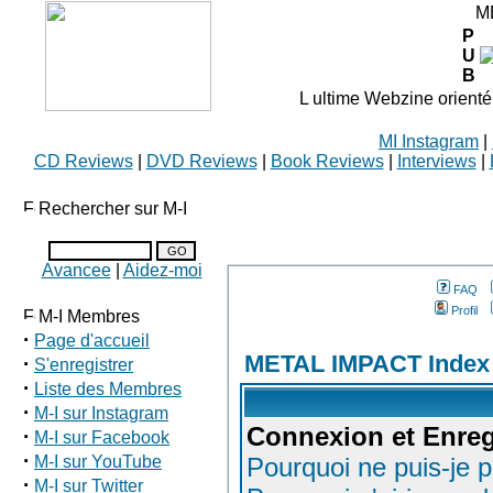
M
P
U
B
L ultime Webzine orienté
MI Instagram
|
CD Reviews
|
DVD Reviews
|
Book Reviews
|
Interviews
|
Rechercher sur M-I
Avancee
|
Aidez-moi
FAQ
Profil
M-I Membres
·
Page d'accueil
METAL IMPACT Index
·
S'enregistrer
·
Liste des Membres
·
M-I sur Instagram
Connexion et Enreg
·
M-I sur Facebook
·
M-I sur YouTube
Pourquoi ne puis-je 
·
M-I sur Twitter