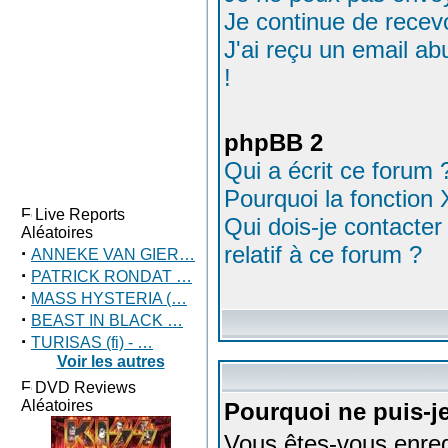
Je continue de recev
J'ai reçu un email a
!
phpBB 2
Qui a écrit ce forum 
Pourquoi la fonction 
Live Reports
Qui dois-je contacter
Aléatoires
relatif à ce forum ?
·
ANNEKE VAN GIER…
·
PATRICK RONDAT …
·
MASS HYSTERIA (…
·
BEAST IN BLACK …
·
TURISAS (fi) - …
Voir les autres
DVD Reviews
Aléatoires
Pourquoi ne puis-j
Vous êtes-vous enreg