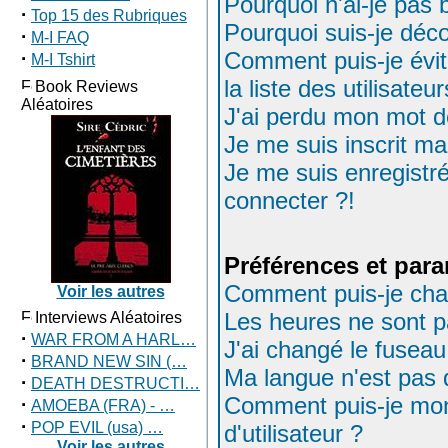
Pourquoi n'ai-je pas 
·
Top 15 des Rubriques
Pourquoi suis-je dé
·
M-I FAQ
Comment puis-je évit
·
M-I Tshirt
la liste des utilisateu
Book Reviews
Aléatoires
J'ai perdu mon mot d
Je me suis inscrit m
Je me suis enregistr
connecter ?!
Préférences et para
Comment puis-je cha
Voir les autres
Les heures ne sont p
Interviews Aléatoires
·
WAR FROM A HARL…
J'ai changé le fuseau 
·
BRAND NEW SIN (…
Ma langue n'est pas d
·
DEATH DESTRUCTI…
Comment puis-je mo
·
AMOEBA (FRA) - …
·
POP EVIL (usa) …
d'utilisateur ?
Voir les autres