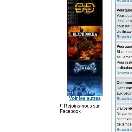
Revenir 
Pourquoi 
Vous pouv
des messa
pour les 
d'utilisa
Revenir 
Pourquoi
Si vous n
seulement
Pour rest
ordinateur
Revenir 
Comment p
Dans votr
aux yeux 
Voir les autres
Revenir 
Rejoins-nous sur
J'ai per
Facebook
Ne panique
connexion
de temps
Revenir 