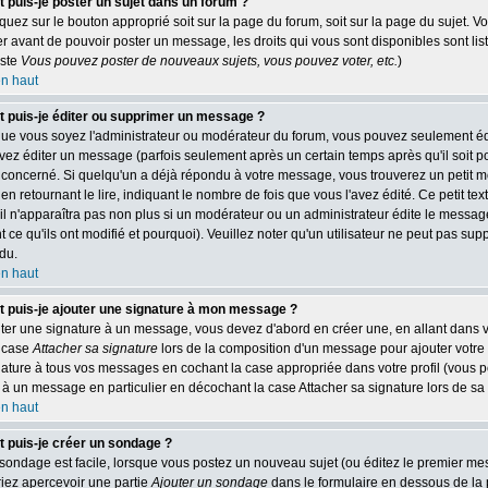
puis-je poster un sujet dans un forum ?
liquez sur le bouton approprié soit sur la page du forum, soit sur la page du sujet. 
er avant de pouvoir poster un message, les droits qui vous sont disponibles sont lis
liste
Vous pouvez poster de nouveaux sujets, vous pouvez voter, etc.
)
en haut
puis-je éditer ou supprimer un message ?
ue vous soyez l'administrateur ou modérateur du forum, vous pouvez seulement é
ez éditer un message (parfois seulement après un certain temps après qu'il soit po
oncerné. Si quelqu'un a déjà répondu à votre message, vous trouverez un petit m
n retournant le lire, indiquant le nombre de fois que vous l'avez édité. Ce petit tex
il n'apparaîtra pas non plus si un modérateur ou un administrateur édite le messag
t ce qu'ils ont modifié et pourquoi). Veuillez noter qu'un utilisateur ne peut pas 
du.
en haut
puis-je ajouter une signature à mon message ?
ter une signature à un message, vous devez d'abord en créer une, en allant dans vo
a case
Attacher sa signature
lors de la composition d'un message pour ajouter votre
nature à tous vos messages en cochant la case appropriée dans votre profil (vous p
 à un message en particulier en décochant la case Attacher sa signature lors de sa
en haut
puis-je créer un sondage ?
sondage est facile, lorsque vous postez un nouveau sujet (ou éditez le premier mess
iez apercevoir une partie
Ajouter un sondage
dans le formulaire en dessous de la 