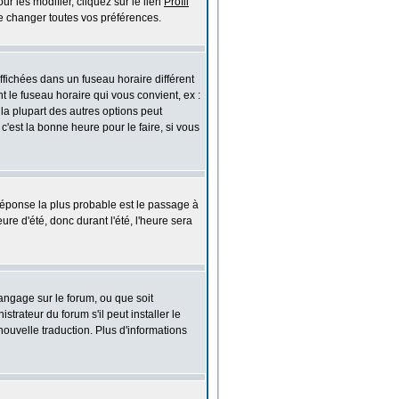
r les modifier, cliquez sur le lien
Profil
e changer toutes vos préférences.
ffichées dans un fuseau horaire différent
t le fuseau horaire qui vous convient, ex :
la plupart des autres options peut
 c'est la bonne heure pour le faire, si vous
a réponse la plus probable est le passage à
ure d'été, donc durant l'été, l'heure sera
langage sur le forum, ou que soit
rateur du forum s'il peut installer le
nouvelle traduction. Plus d'informations