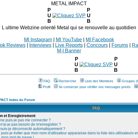
METAL IMPACT
P
P
U
U
B
B
L ultime Webzine orienté Metal qui se renouvelle au quotidien
MI Instagram
|
MI YouTube
|
MI Facebook
ok Reviews
|
Interviews
|
Live Reports
|
Concours
|
Forums
|
Ra
M-I Banner
P
P
U
U
B
B
FAQ
Rechercher
Liste des Membres
Groupes d'u
Profil
Se connecter pour vérifier ses messages privés
PACT Index du Forum
FAQ
n et Enregistrement
ne puis-je pas me connecter ?
n'ai-je pas besoin de m'enregistrer ?
 suis-je déconnecté automatiquement ?
uis-je éviter que mon nom d'utilisateur apparaisse dans la liste des utilisateurs en
u mon mot de passe !