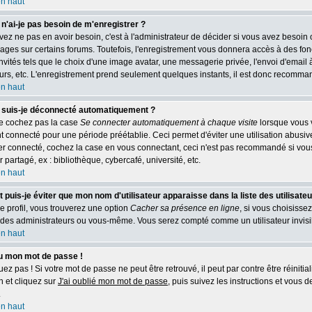
en haut
n'ai-je pas besoin de m'enregistrer ?
ez ne pas en avoir besoin, c'est à l'administrateur de décider si vous avez besoin
ges sur certains forums. Toutefois, l'enregistrement vous donnera accès à des fon
invités tels que le choix d'une image avatar, une messagerie privée, l'envoi d'email 
teurs, etc. L'enregistrement prend seulement quelques instants, il est donc recomman
en haut
 suis-je déconnecté automatiquement ?
e cochez pas la case
Se connecter automatiquement à chaque visite
lorsque vous 
 connecté pour une période préétablie. Ceci permet d'éviter une utilisation abusiv
er connecté, cochez la case en vous connectant, ceci n'est pas recommandé si vous
 partagé, ex : bibliothèque, cybercafé, université, etc.
en haut
uis-je éviter que mon nom d'utilisateur apparaisse dans la liste des utilisateu
e profil, vous trouverez une option
Cacher sa présence en ligne
, si vous choisisse
des administrateurs ou vous-même. Vous serez compté comme un utilisateur invisi
en haut
du mon mot de passe !
z pas ! Si votre mot de passe ne peut être retrouvé, il peut par contre être réinitiali
 et cliquez sur
J'ai oublié mon mot de passe
, puis suivez les instructions et vous 
.
en haut