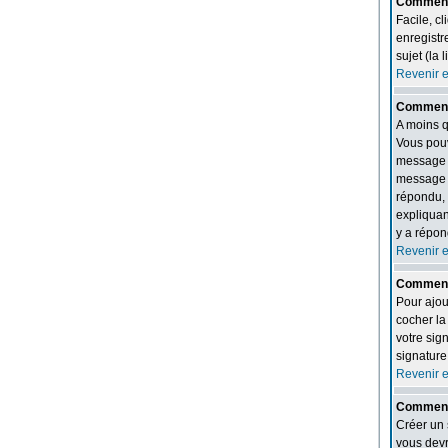
Comment 
Facile, c
enregistr
sujet (la 
Revenir 
Comment 
A moins q
Vous pouv
message c
message e
répondu, 
expliquan
y a répon
Revenir 
Comment 
Pour ajou
cocher l
votre sig
signature
Revenir 
Comment 
Créer un 
vous devr