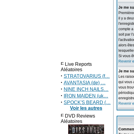
Je me su
Premièrem
il y a de
l'enregis
compte a 
soit par 
l'activati
alors ête
lesquelle
Si vous ê
Revenir 
Live Reports
Aléatoires
Je me su
·
STRATOVARIUS (f…
Les raiso
·
qui vous 
AVANTASIA (de) …
vous trou
·
NINE INCH NAILS…
périodiqu
·
IRON MAIDEN (uk…
enregistr
·
SPOCK'S BEARD (…
Revenir 
Voir les autres
DVD Reviews
Aléatoires
Comment 