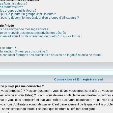
des Utilisateurs et Groupes
les Administrateurs ?
les Modérateurs?
les groupes d'utilisateurs ?
uis-je joindre un groupe d'utilisateurs ?
uis-je devenir le modérateur d'un groupe d'utilisateurs ?
ie Privée
x pas envoyer de messages privés !
ue de recevoir des messages privés non-désirés !
 un email abusif ou de spamming de quelqu'un sur ce forum !
it ce forum ?
la fonction X n'est pas disponible ?
je contacter à propos des questions d'abus ou de légalité relatif à ce forum ?
Connexion et Enregistrement
 ne puis-je pas me connecter ?
-vous enregistré ? Plus sérieusement, vous devez vous enregistrer afin de vous co
st affiché si vous l'êtes) ? Si oui, vous devriez contacter le webmestre ou l'admini
i vous vous êtes enregistré et que vous n'êtes pas banni et que vous ne pouvez touj
z vos nom d'utilisateur et mot de passe. C'est généralement de là que vient le problè
l'administrateur du forum, il se peut que le forum ait été mal configuré.