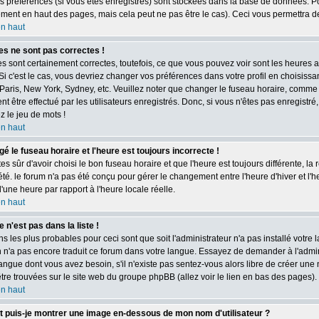
s préférences (si vous êtes enregistrés) sont stockées dans la base de données. Pou
ment en haut des pages, mais cela peut ne pas être le cas). Ceci vous permettra d
en haut
es ne sont pas correctes !
s sont certainement correctes, toutefois, ce que vous pouvez voir sont les heures a
 Si c'est le cas, vous devriez changer vos préférences dans votre profil en choisissan
Paris, New York, Sydney, etc. Veuillez noter que changer le fuseau horaire, comme 
t être effectué par les utilisateurs enregistrés. Donc, si vous n'êtes pas enregistré,
 le jeu de mots !
en haut
gé le fuseau horaire et l'heure est toujours incorrecte !
tes sûr d'avoir choisi le bon fuseau horaire et que l'heure est toujours différente, l
été. le forum n'a pas été conçu pour gérer le changement entre l'heure d'hiver et l'he
'une heure par rapport à l'heure locale réelle.
en haut
 n'est pas dans la liste !
ns les plus probables pour ceci sont que soit l'administrateur n'a pas installé votre 
 n'a pas encore traduit ce forum dans votre langue. Essayez de demander à l'administ
angue dont vous avez besoin, s'il n'existe pas sentez-vous alors libre de créer une 
tre trouvées sur le site web du groupe phpBB (allez voir le lien en bas des pages).
en haut
puis-je montrer une image en-dessous de mon nom d'utilisateur ?