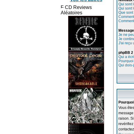
Niveaux 
Qui sont 
CD Reviews
Qui sont 
Aléatoires
Que sont 
Comment p
Comment p
Messager
Je ne peu
Je contin
J'ai reçu
phpBB 2
Qui a écr
Pourquoi 
Qui dois-
Pourquoi
Vous êtes
message e
raison. S
revérifie
contactez 