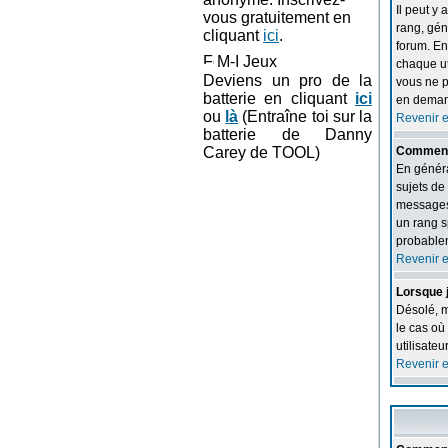
Il peut y
vous gratuitement en
rang, gén
cliquant
ici
.
forum. En
M-I Jeux
chaque uti
Deviens un pro de la
vous ne p
batterie en cliquant
ici
en demand
ou
là
(Entraîne toi sur la
Revenir 
batterie de Danny
Carey de TOOL)
Comment 
En généra
sujets de
messages 
un rang s
probablem
Revenir 
Lorsque j
Désolé, m
le cas où 
utilisate
Revenir 