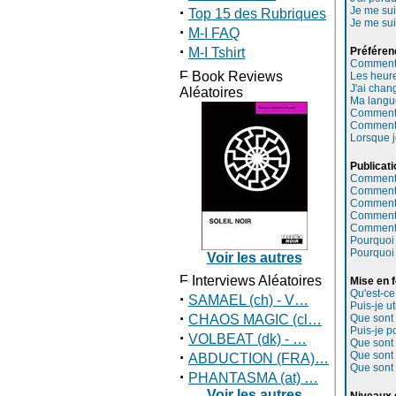
·
Je me sui
Top 15 des Rubriques
Je me sui
·
M-I FAQ
·
M-I Tshirt
Préféren
Comment 
Book Reviews
Les heure
J'ai chang
Aléatoires
Ma langue
Comment 
Comment 
Lorsque j
Publicati
Comment p
Comment 
Comment 
Comment 
Comment 
Pourquoi 
Pourquoi 
Voir les autres
Interviews Aléatoires
Mise en 
Qu'est-c
·
SAMAEL (ch) - V…
Puis-je u
·
CHAOS MAGIC (cl…
Que sont 
Puis-je p
·
VOLBEAT (dk) - …
Que sont
·
Que sont 
ABDUCTION (FRA)…
Que sont 
·
PHANTASMA (at) …
Voir les autres