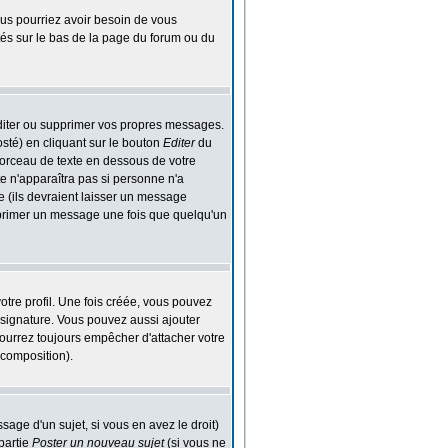
Vous pourriez avoir besoin de vous
tés sur le bas de la page du forum ou du
diter ou supprimer vos propres messages.
sté) en cliquant sur le bouton
Editer
du
orceau de texte en dessous de votre
te n'apparaîtra pas si personne n'a
e (ils devraient laisser un message
supprimer un message une fois que quelqu'un
tre profil. Une fois créée, vous pouvez
 signature. Vous pouvez aussi ajouter
ourrez toujours empêcher d'attacher votre
 composition).
age d'un sujet, si vous en avez le droit)
partie
Poster un nouveau sujet
(si vous ne