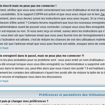
is inscrit mais ne peux pas me connecter !
ent, vérifiez que vous avez entré correctement vos nom d'utilisateur et mot de passe
ux possibilités. Si le support COPPA est activé et que vous avez cliqué sur le lien
J'a
trement, alors vous devrez suivre les instructions que vous avez reçues. Si ce n'est p
besoin d'être activé ? Certains forums requièrent que tous les nouveaux enregistr
l'administrateur avant de pouvoir vous connecter. Lorsque vous vous êtes enregistr
on est requise ou non. Si vous avez reçu un email, suivez alors les instructions qui s'
s-vous bien sûr que l'adresse email que vous avez fournie lors de l'enregistrement 
s l'activation est utilisée, c'est de réduire les chances de voir des utilisateurs m
tes sûr que l'adresse email que vous avez fournie est valide, essayez alors de conta
en haut
is enregistré dans le passé, mais ne peux plus me connecter ?!
ns les plus probables pour ce problème sont : vous avez entré un nom d'utilisateur o
a été envoyé lorsque vous vous êtes enregistré) ou l'administrateur a supprimé vot
vez dans le dernier cas, peut-être alors que vous n'avez rien posté ? Il est habitue
ement les comptes des utilisateurs n'ayant rien posté afin de réduire la taille de 
er encore et impliquez-vous dans les discussions.
en haut
Préférences et paramètres des Utilisateu
puis-je changer mes préférences ?