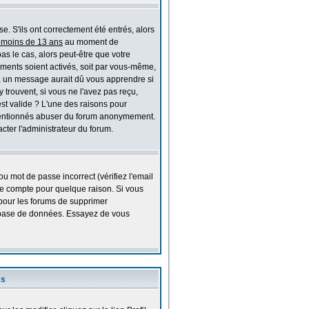
. S'ils ont correctement été entrés, alors
i moins de 13 ans
au moment de
as le cas, alors peut-être que votre
ements soient activés, soit par vous-même,
é, un message aurait dû vous apprendre si
y trouvent, si vous ne l'avez pas reçu,
est valide ? L'une des raisons pour
alintentionnés abuser du forum anonymement.
cter l'administrateur du forum.
u mot de passe incorrect (vérifiez l'email
re compte pour quelque raison. Si vous
l pour les forums de supprimer
la base de données. Essayez de vous
rs