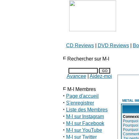
CD Reviews
|
DVD Reviews
|
Bo
Rechercher sur M-I
Avancee
|
Aidez-moi
M-I Membres
·
Page d'accueil
METAL IM
·
S'enregistrer
·
Liste des Membres
·
M-I sur Instagram
Connexio
Pourquoi 
·
M-I sur Facebook
Pourquoi 
·
M-I sur YouTube
Pourquoi
Comment p
·
M-I sur Twitter
J'ai perd