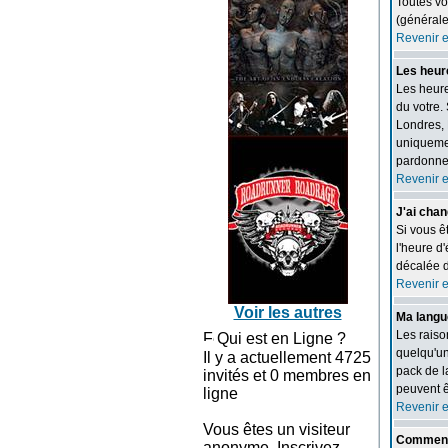
Toutes vo
(générale
Revenir 
Les heur
Les heure
du votre.
Londres, 
uniquemen
pardonnez
Revenir 
J'ai chan
Si vous ê
l'heure d'
décalée d
Revenir 
Voir les autres
Ma langue
Les raiso
Qui est en Ligne ?
quelqu'un
Il y a actuellement 4725
pack de l
invités et 0 membres en
peuvent ê
ligne
Revenir 
Vous êtes un visiteur
Comment 
anonyme. Inscrivez-