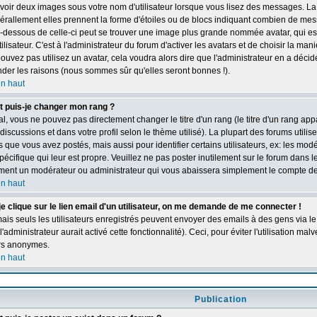
 avoir deux images sous votre nom d'utilisateur lorsque vous lisez des messages. L
érallement elles prennent la forme d'étoiles ou de blocs indiquant combien de messa
-dessous de celle-ci peut se trouver une image plus grande nommée avatar, qui e
lisateur. C'est à l'administrateur du forum d'activer les avatars et de choisir la man
ouvez pas utilisez un avatar, cela voudra alors dire que l'administrateur en a décidé
er les raisons (nous sommes sûr qu'elles seront bonnes !).
en haut
puis-je changer mon rang ?
l, vous ne pouvez pas directement changer le titre d'un rang (le titre d'un rang appa
 discussions et dans votre profil selon le thème utilisé). La plupart des forums utili
que vous avez postés, mais aussi pour identifier certains utilisateurs, ex: les mod
pécifique qui leur est propre. Veuillez ne pas poster inutilement sur le forum dans l
ent un modérateur ou administrateur qui vous abaissera simplement le compte de
en haut
e clique sur le lien email d'un utilisateur, on me demande de me connecter !
ais seuls les utilisateurs enregistrés peuvent envoyer des emails à des gens via le
l'administrateur aurait activé cette fonctionnalité). Ceci, pour éviter l'utilisation ma
urs anonymes.
en haut
Publication