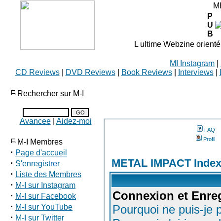
M
P
U
B
L ultime Webzine orienté
MI Instagram
|
CD Reviews
|
DVD Reviews
|
Book Reviews
|
Interviews
|
Rechercher sur M-I
Avancee
|
Aidez-moi
FAQ
Profil
M-I Membres
·
Page d'accueil
METAL IMPACT Index
·
S'enregistrer
·
Liste des Membres
·
M-I sur Instagram
Connexion et Enre
·
M-I sur Facebook
·
M-I sur YouTube
Pourquoi ne puis-je
·
M-I sur Twitter