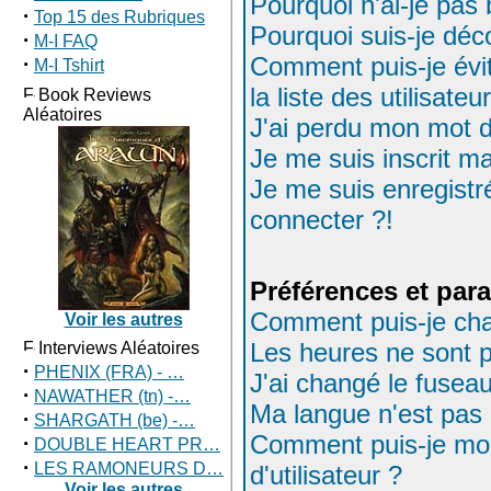
Pourquoi n'ai-je pas
·
Top 15 des Rubriques
Pourquoi suis-je dé
·
M-I FAQ
Comment puis-je évit
·
M-I Tshirt
la liste des utilisateu
Book Reviews
Aléatoires
J'ai perdu mon mot d
Je me suis inscrit m
Je me suis enregistr
connecter ?!
Préférences et para
Comment puis-je ch
Voir les autres
Les heures ne sont p
Interviews Aléatoires
·
PHENIX (FRA) - …
J'ai changé le fuseau
·
NAWATHER (tn) -…
Ma langue n'est pas d
·
SHARGATH (be) -…
Comment puis-je mo
·
DOUBLE HEART PR…
·
LES RAMONEURS D…
d'utilisateur ?
Voir les autres