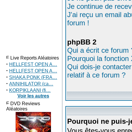
Je continue de recev
J'ai reçu un email a
forum !
phpBB 2
Qui a écrit ce forum 
Pourquoi la fonction 
Live Reports Aléatoires
·
HELLFEST OPEN A…
Qui dois-je contacte
·
HELLFEST OPEN A…
relatif à ce forum ?
·
SHAKA PONK (FRA…
·
ANNIHILATOR (ca…
·
KORPIKLAANI (fi…
Voir les autres
DVD Reviews
Aléatoires
Pourquoi ne puis-j
Vous êtes-vous enre