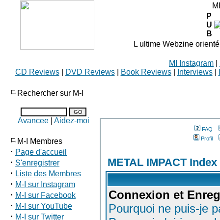
M
P
U
B
L ultime Webzine orienté
MI Instagram
|
CD Reviews
|
DVD Reviews
|
Book Reviews
|
Interviews
|
Rechercher sur M-I
Avancee
|
Aidez-moi
FAQ
Profil
M-I Membres
·
Page d'accueil
METAL IMPACT Index
·
S'enregistrer
·
Liste des Membres
·
M-I sur Instagram
Connexion et Enreg
·
M-I sur Facebook
·
M-I sur YouTube
Pourquoi ne puis-je 
·
M-I sur Twitter