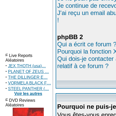
Je continue de recev
J'ai reçu un email a
!
phpBB 2
Qui a écrit ce forum 
Pourquoi la fonction 
Live Reports
Qui dois-je contacter
Aléatoires
relatif à ce forum ?
·
JEX THOTH (usa)…
·
PLANET OF ZEUS …
·
THE DILLINGER E…
·
VORMELA BLACK F…
·
STEEL PANTHER (…
Voir les autres
DVD Reviews
Aléatoires
Pourquoi ne puis-j
Vous êtes-vous enreg