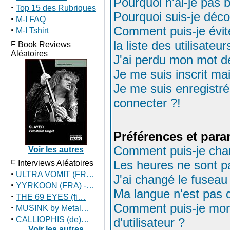
Pourquoi n'ai-je pas 
·
Top 15 des Rubriques
Pourquoi suis-je déc
·
M-I FAQ
Comment puis-je évit
·
M-I Tshirt
la liste des utilisateu
Book Reviews
Aléatoires
J'ai perdu mon mot d
Je me suis inscrit m
Je me suis enregistr
connecter ?!
Préférences et para
Comment puis-je cha
Voir les autres
Les heures ne sont pa
Interviews Aléatoires
·
ULTRA VOMIT (FR…
J'ai changé le fuseau 
·
YYRKOON (FRA) -…
Ma langue n'est pas da
·
THE 69 EYES (fi…
Comment puis-je mon
·
MUSINK by Metal…
·
CALLIOPHIS (de)…
d'utilisateur ?
Voir les autres