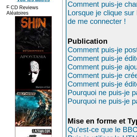
Comment puis-je cha
CD Reviews
Lorsque je clique sur
Aléatoires
de me connecter !
Publication
Comment puis-je post
Comment puis-je édi
Comment puis-je ajo
Comment puis-je cré
Comment puis-je édit
Pourquoi ne puis-je 
Pourquoi ne puis-je 
Mise en forme et Ty
Qu'est-ce que le BB