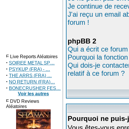
Je continue de rece
J'ai reçu un email 
forum !
phpBB 2
Qui a écrit ce forum
Pourquoi la fonction
Live Reports Aléatoires
·
SOIREE METAL SP…
Qui dois-je contacte
·
PSYKUP (FRA) - …
relatif à ce forum ?
·
THE ARRS (FRA) …
·
NO RETURN (FRA)…
·
BONECRUSHER FES…
Voir les autres
DVD Reviews
Aléatoires
Pourquoi ne puis-
Vous êtes-vous enre