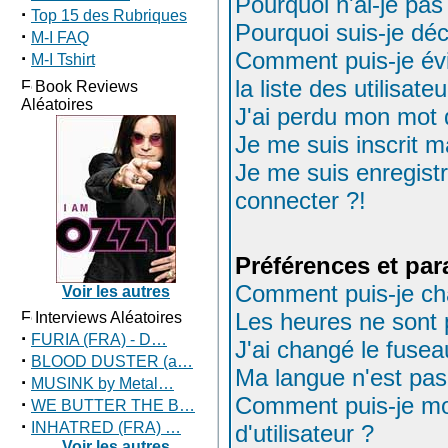
Pourquoi n'ai-je pas
·
Top 15 des Rubriques
Pourquoi suis-je d
·
M-I FAQ
Comment puis-je évi
·
M-I Tshirt
la liste des utilisate
Book Reviews
Aléatoires
J'ai perdu mon mot 
Je me suis inscrit 
Je me suis enregist
connecter ?!
Préférences et par
Comment puis-je ch
Voir les autres
Les heures ne sont 
Interviews Aléatoires
·
FURIA (FRA) - D…
J'ai changé le fuseau
·
BLOOD DUSTER (a…
Ma langue n'est pas 
·
MUSINK by Metal…
Comment puis-je m
·
WE BUTTER THE B…
·
INHATRED (FRA) …
d'utilisateur ?
Voir les autres