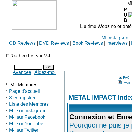
M
P
U
B
L ultime Webzine orienté
MI Instagram
|
CD Reviews
|
DVD Reviews
|
Book Reviews
|
Interviews
|
Rechercher sur M-I
Avancee
|
Aidez-moi
FAQ
Profil
M-I Membres
·
Page d'accueil
METAL IMPACT Inde
·
S'enregistrer
·
Liste des Membres
·
M-I sur Instagram
Connexion et Enre
·
M-I sur Facebook
·
M-I sur YouTube
Pourquoi ne puis-je
·
M-I sur Twitter