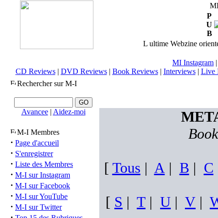
M
P
U
B
L ultime Webzine orienté
MI Instagram
CD Reviews
|
DVD Reviews
|
Book Reviews
|
Interviews
|
Live 
Rechercher sur M-I
Avancee
|
Aidez-moi
META
Book
M-I Membres
·
Page d'accueil
·
S'enregistrer
·
[
Tous
|
A
|
B
|
C
Liste des Membres
·
M-I sur Instagram
·
M-I sur Facebook
·
M-I sur YouTube
[
S
|
T
|
U
|
V
|
·
M-I sur Twitter
·
Top 15 des Rubriques