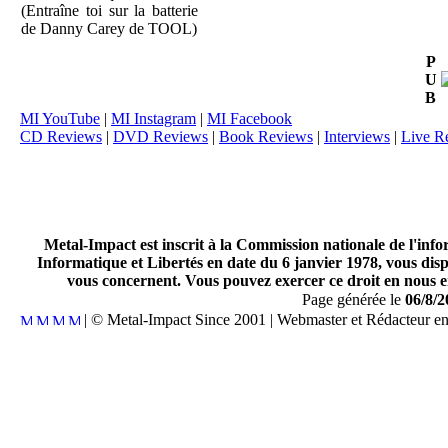
(Entraîne toi sur la batterie
de Danny Carey de TOOL)
P
U
B
MI YouTube
|
MI Instagram
|
MI Facebook
CD Reviews
|
DVD Reviews
|
Book Reviews
|
Interviews
|
Live R
Metal-Impact est inscrit à la Commission nationale de l'inf
Informatique et Libertés en date du 6 janvier 1978, vous disp
vous concernent. Vous pouvez exercer ce droit en nous en
Page générée le
06/8/2
| © Metal-Impact Since 2001 | Webmaster et Rédacteur e