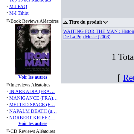
·
M-I FAQ
·
M-I Tshirt
Book Reviews Aléatoires
Titre du produit
WAITING FOR THE MAN : Histoir
De La Pop Music (2008)
1 Tot
[
Re
Voir les autres
Interviews Aléatoires
·
IN ARKADIA (FRA…
·
MANIGANCE (FRA)…
·
MELTED SPACE (F…
·
NAPALM DEATH (u…
·
NORBERT KRIEF (…
Voir les autres
CD Reviews Aléatoires