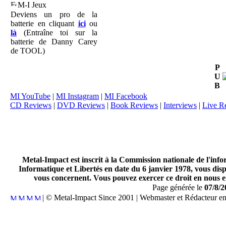
M-I Jeux
Deviens un pro de la
batterie en cliquant
ici
ou
là
(Entraîne toi sur la
batterie de Danny Carey
de TOOL)
P
U
B
MI YouTube
|
MI Instagram
|
MI Facebook
CD Reviews
|
DVD Reviews
|
Book Reviews
|
Interviews
|
Live R
Metal-Impact est inscrit à la Commission nationale de l'inf
Informatique et Libertés en date du 6 janvier 1978, vous disp
vous concernent. Vous pouvez exercer ce droit en nous en
Page générée le
07/8/2
| © Metal-Impact Since 2001 | Webmaster et Rédacteur e