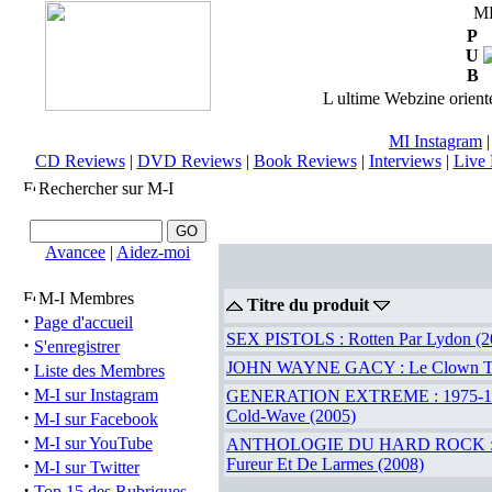
M
P
U
B
L ultime Webzine orienté
MI Instagram
CD Reviews
|
DVD Reviews
|
Book Reviews
|
Interviews
|
Live 
Rechercher sur M-I
Avancee
|
Aidez-moi
M-I Membres
Titre du produit
·
Page d'accueil
SEX PISTOLS : Rotten Par Lydon (2
·
S'enregistrer
·
JOHN WAYNE GACY : Le Clown Tu
Liste des Membres
·
M-I sur Instagram
GENERATION EXTREME : 1975-19
·
Cold-Wave (2005)
M-I sur Facebook
·
M-I sur YouTube
ANTHOLOGIE DU HARD ROCK : D
·
Fureur Et De Larmes (2008)
M-I sur Twitter
·
Top 15 des Rubriques