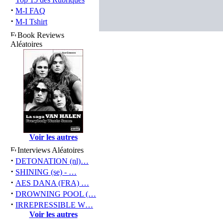
·
M-I FAQ
·
M-I Tshirt
Book Reviews
Aléatoires
Voir les autres
Interviews Aléatoires
·
DETONATION (nl)…
·
SHINING (se) - …
·
AES DANA (FRA) …
·
DROWNING POOL (…
·
IRREPRESSIBLE W…
Voir les autres