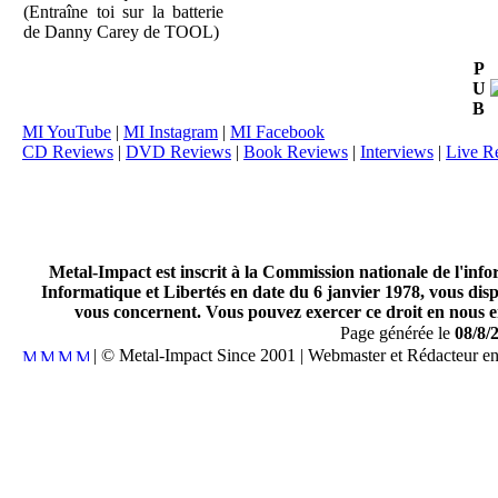
(Entraîne toi sur la batterie
de Danny Carey de TOOL)
P
U
B
MI YouTube
|
MI Instagram
|
MI Facebook
CD Reviews
|
DVD Reviews
|
Book Reviews
|
Interviews
|
Live R
Metal-Impact est inscrit à la Commission nationale de l'inf
Informatique et Libertés en date du 6 janvier 1978, vous disp
vous concernent. Vous pouvez exercer ce droit en nous en
Page générée le
08/8/
| © Metal-Impact Since 2001 | Webmaster et Rédacteur e