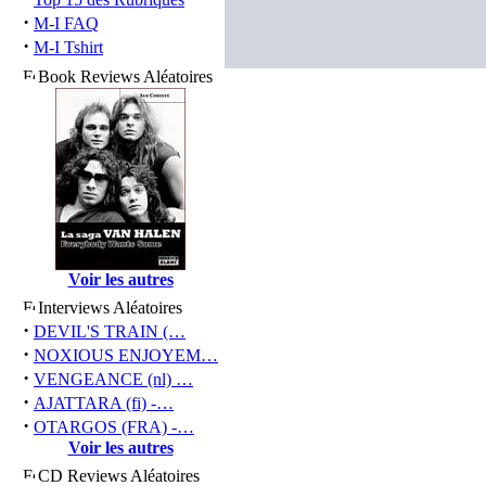
·
M-I FAQ
·
M-I Tshirt
Book Reviews Aléatoires
Voir les autres
Interviews Aléatoires
·
DEVIL'S TRAIN (…
·
NOXIOUS ENJOYEM…
·
VENGEANCE (nl) …
·
AJATTARA (fi) -…
·
OTARGOS (FRA) -…
Voir les autres
CD Reviews Aléatoires