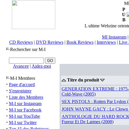
M
P
U
B
L ultime Webzine orienté
MI Instagram
CD Reviews
|
DVD Reviews
|
Book Reviews
|
Interviews
|
Live 
Rechercher sur M-I
Avancee
|
Aidez-moi
M-I Membres
Titre du produit
·
Page d'accueil
GENERATION EXTREME : 1975-1
·
S'enregistrer
Cold-Wave (2005)
·
Liste des Membres
SEX PISTOLS : Rotten Par Lydon (
·
M-I sur Instagram
·
JOHN WAYNE GACY : Le Clown T
M-I sur Facebook
·
M-I sur YouTube
ANTHOLOGIE DU HARD ROCK : 
·
Fureur Et De Larmes (2008)
M-I sur Twitter
·
Top 15 des Rubriques