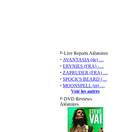
Live Reports Aléatoires
·
AVANTASIA (de) …
·
ERYNIES (FRA) -…
·
ZAPRUDER (FRA) …
·
SPOCK'S BEARD (…
·
MOONSPELL (pt) …
Voir les autres
DVD Reviews
Aléatoires