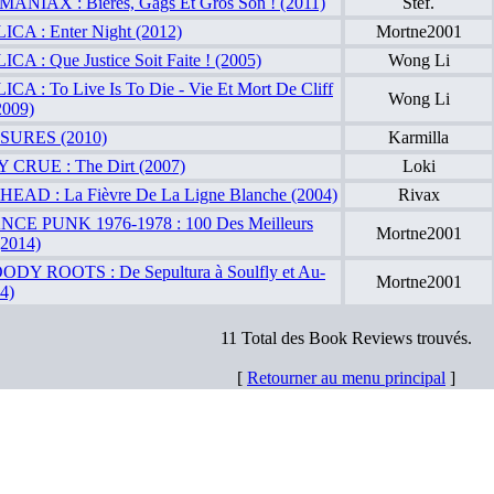
NIAX : Bières, Gags Et Gros Son ! (2011)
Stef.
CA : Enter Night (2012)
Mortne2001
A : Que Justice Soit Faite ! (2005)
Wong Li
A : To Live Is To Die - Vie Et Mort De Cliff
Wong Li
2009)
SURES (2010)
Karmilla
CRUE : The Dirt (2007)
Loki
AD : La Fièvre De La Ligne Blanche (2004)
Rivax
E PUNK 1976-1978 : 100 Des Meilleurs
Mortne2001
(2014)
DY ROOTS : De Sepultura à Soulfly et Au-
Mortne2001
4)
11 Total des Book Reviews trouvés.
[
Retourner au menu principal
]