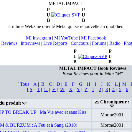
METAL IMPACT
P
P
U
U
B
B
L ultime Webzine orienté Metal qui se renouvelle au quotidien
MI Instagram
|
MI YouTube
|
MI Facebook
 Reviews
|
Interviews
|
Live Reports
|
Concours
|
Forums
|
Radio
|
Pho
P
P
U
U
B
B
METAL IMPACT Book Reviews
Book Reviews pour la lettre "M"
[
Tous
|
A
|
B
|
C
|
D
|
E
|
F
|
G
|
H
|
I
|
J
|
K
|
L
|
M
|
[
S
|
T
|
U
|
V
|
W
|
X
|
Y
|
Z
|
1
|
2
|
3
|
4
|
5
|
6
Chroniqueur :
 du produit
 TO BREAK UP : Ma Vie avec et sans Kiss
Mortne2001
& BURZUM : A Feu et à Sang (2010)
Mortne2001