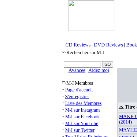
CD Reviews
|
DVD Reviews
|
Book
Rechercher sur M-I
Avancee
|
Aidez-moi
M-I Membres
·
Page d'accueil
·
S'enregistrer
·
Liste des Membres
Titre
·
M-I sur Instagram
·
MAKE UP
M-I sur Facebook
(2014)
·
M-I sur YouTube
·
MAYHEM 
M-I sur Twitter
·
Top 15 des Rubriques