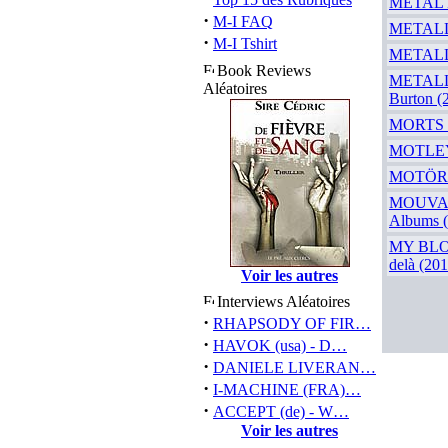
METAL MA
·
M-I FAQ
METALLI
·
M-I Tshirt
METALLIC
Book Reviews
METALLIC
Aléatoires
Burton (
MORTS 
MOTLEY 
MOTÖRHE
MOUVANC
Albums 
MY BLOO
delà (201
Voir les autres
Interviews Aléatoires
·
RHAPSODY OF FIR…
·
HAVOK (usa) - D…
·
DANIELE LIVERAN…
·
I-MACHINE (FRA)…
·
ACCEPT (de) - W…
Voir les autres