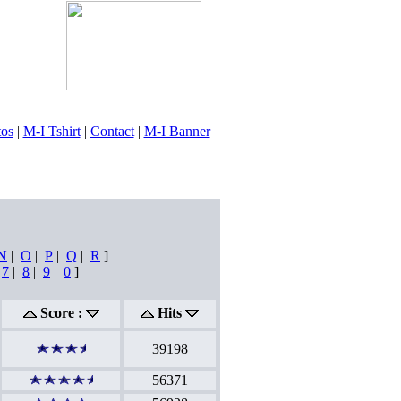
tos
|
M-I Tshirt
|
Contact
|
M-I Banner
N
|
O
|
P
|
Q
|
R
]
|
7
|
8
|
9
|
0
]
Score :
Hits
39198
56371