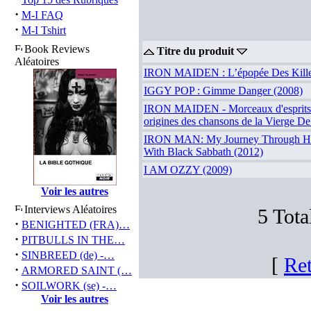
·
M-I FAQ
·
M-I Tshirt
Book Reviews
Titre du produit
Aléatoires
IRON MAIDEN : L’épopée Des Kille
IGGY POP : Gimme Danger (2008)
IRON MAIDEN - Morceaux d'esprits 
origines des chansons de la Vierge De
IRON MAN: My Journey Through He
With Black Sabbath (2012)
I AM OZZY (2009)
Voir les autres
Interviews Aléatoires
5 Tota
·
BENIGHTED (FRA)…
·
PITBULLS IN THE…
·
SINBREED (de) -…
[
Ret
·
ARMORED SAINT (…
·
SOILWORK (se) -…
Voir les autres