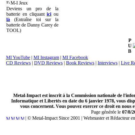
M-I Jeux
Deviens un pro de la
batterie en cliquant
ici
ou
là
(Entraîne toi sur la
batterie de Danny Carey de
TOOL)
P
U
B
MI YouTube
|
MI Instagram
|
MI Facebook
CD Reviews
|
DVD Reviews
|
Book Reviews
|
Interviews
|
Live R
Metal-Impact est inscrit à la Commission nationale de l'inf
Informatique et Libertés en date du 6 janvier 1978, vous disp
vous concernent. Vous pouvez exercer ce droit en nous en
Page générée le
07/8/2
| © Metal-Impact Since 2001 | Webmaster et Rédacteur e