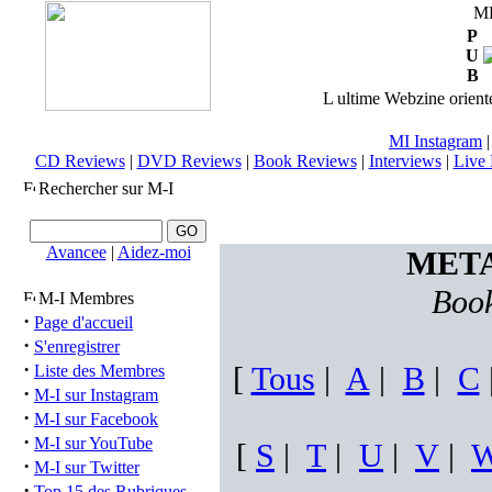
M
P
U
B
L ultime Webzine orienté
MI Instagram
CD Reviews
|
DVD Reviews
|
Book Reviews
|
Interviews
|
Live 
Rechercher sur M-I
Avancee
|
Aidez-moi
META
Book
M-I Membres
·
Page d'accueil
·
S'enregistrer
·
[
Tous
|
A
|
B
|
C
Liste des Membres
·
M-I sur Instagram
·
M-I sur Facebook
·
M-I sur YouTube
[
S
|
T
|
U
|
V
|
·
M-I sur Twitter
·
Top 15 des Rubriques